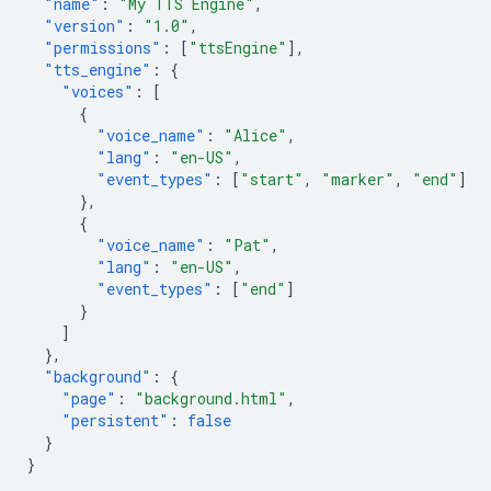
"name"
:
"My TTS Engine"
,
"version"
:
"1.0"
,
"permissions"
:
[
"ttsEngine"
],
"tts_engine"
:
{
"voices"
:
[
{
"voice_name"
:
"Alice"
,
"lang"
:
"en-US"
,
"event_types"
:
[
"start"
,
"marker"
,
"end"
]
},
{
"voice_name"
:
"Pat"
,
"lang"
:
"en-US"
,
"event_types"
:
[
"end"
]
}
]
},
"background"
:
{
"page"
:
"background.html"
,
"persistent"
:
false
}
}