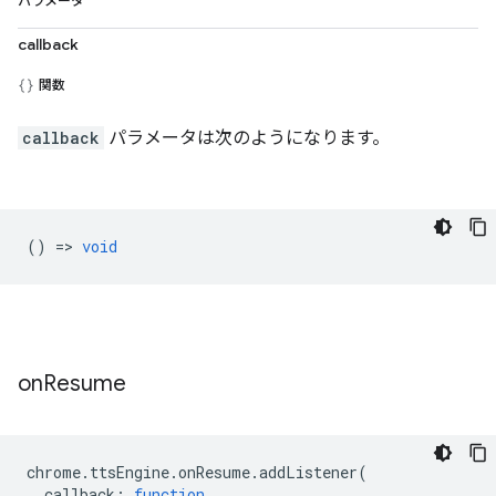
パラメータ
callback
関数
callback
パラメータは次のようになります。
() =>
void
on
Resume
chrome
.
ttsEngine
.
onResume
.
addListener
(
callback
:
function
,