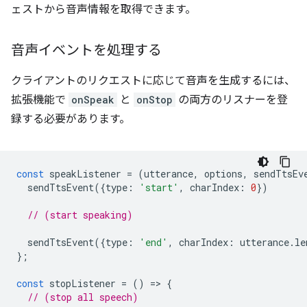
ェストから音声情報を取得できます。
音声イベントを処理する
クライアントのリクエストに応じて音声を生成するには、
拡張機能で
onSpeak
と
onStop
の両方のリスナーを登
録する必要があります。
const
speakListener
=
(
utterance
,
options
,
sendTtsEv
sendTtsEvent
({
type
:
'start'
,
charIndex
:
0
})
// (start speaking)
sendTtsEvent
({
type
:
'end'
,
charIndex
:
utterance
.
le
};
const
stopListener
=
()
=
>
{
// (stop all speech)