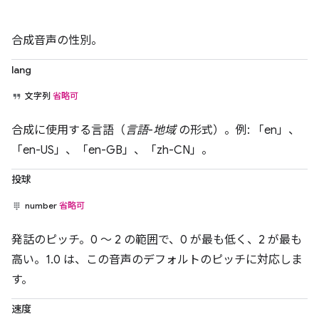
合成音声の性別。
lang
文字列
省略可
合成に使用する言語（
言語
-
地域
の形式）。例: 「en」、
「en-US」、「en-GB」、「zh-CN」。
投球
number
省略可
発話のピッチ。0 ～ 2 の範囲で、0 が最も低く、2 が最も
高い。1.0 は、この音声のデフォルトのピッチに対応しま
す。
速度