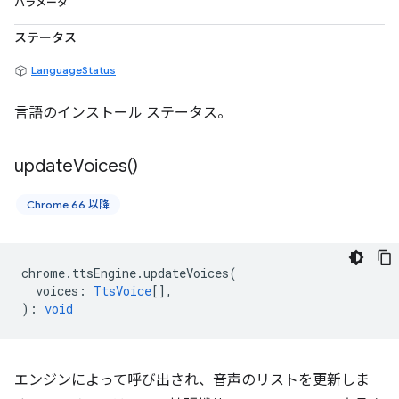
パラメータ
ステータス
LanguageStatus
言語のインストール ステータス。
update
Voices(
)
Chrome 66 以降
chrome
.
ttsEngine
.
updateVoices
(
voices
:
TtsVoice
[],
)
:
void
エンジンによって呼び出され、音声のリストを更新しま