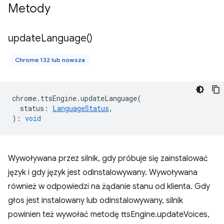
Metody
update
Language(
)
Chrome 132 lub nowsza
chrome
.
ttsEngine
.
updateLanguage
(
status
:
LanguageStatus
,
)
:
void
Wywoływana przez silnik, gdy próbuje się zainstalować
język i gdy język jest odinstalowywany. Wywoływana
również w odpowiedzi na żądanie stanu od klienta. Gdy
głos jest instalowany lub odinstalowywany, silnik
powinien też wywołać metodę ttsEngine.updateVoices,