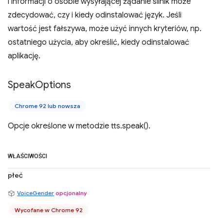
i informacji o osobie wysyłającej żądanie silnik może
zdecydować, czy i kiedy odinstalować język. Jeśli
wartość jest fałszywa, może użyć innych kryteriów, np.
ostatniego użycia, aby określić, kiedy odinstalować
aplikację.
Speak
Options
Chrome 92 lub nowsza
Opcje określone w metodzie tts.speak().
WŁAŚCIWOŚCI
płeć
VoiceGender
opcjonalny
Wycofane w Chrome 92