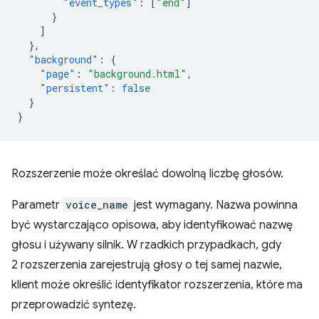
"event_types"
:
[
"end"
]
}
]
},
"background"
:
{
"page"
:
"background.html"
,
"persistent"
:
false
}
}
Rozszerzenie może określać dowolną liczbę głosów.
Parametr
voice_name
jest wymagany. Nazwa powinna
być wystarczająco opisowa, aby identyfikować nazwę
głosu i używany silnik. W rzadkich przypadkach, gdy
2 rozszerzenia zarejestrują głosy o tej samej nazwie,
klient może określić identyfikator rozszerzenia, które ma
przeprowadzić syntezę.