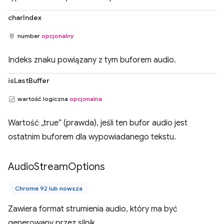
charIndex
number
opcjonalny
Indeks znaku powiązany z tym buforem audio.
isLastBuffer
wartość logiczna
opcjonalna
Wartość „true” (prawda), jeśli ten bufor audio jest
ostatnim buforem dla wypowiadanego tekstu.
Audio
Stream
Options
Chrome 92 lub nowsza
Zawiera format strumienia audio, który ma być
generowany przez silnik.