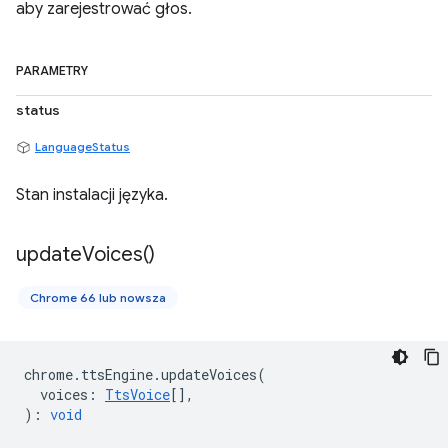
aby zarejestrować głos.
PARAMETRY
status
LanguageStatus
Stan instalacji języka.
update
Voices(
)
Chrome 66 lub nowsza
chrome
.
ttsEngine
.
updateVoices
(
voices
:
TtsVoice
[],
)
:
void