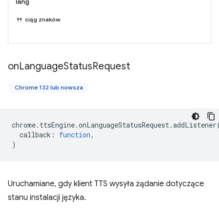
lang
ciąg znaków
on
Language
Status
Request
Chrome 132 lub nowsza
chrome
.
ttsEngine
.
onLanguageStatusRequest
.
addListener
callback
:
function
,
)
Uruchamiane, gdy klient TTS wysyła żądanie dotyczące
stanu instalacji języka.