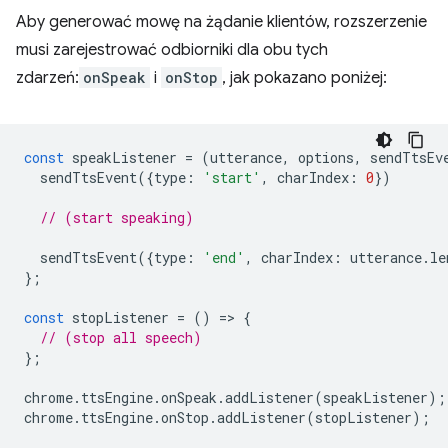
Aby generować mowę na żądanie klientów, rozszerzenie
musi zarejestrować odbiorniki dla obu tych
zdarzeń:
onSpeak
i
onStop
, jak pokazano poniżej:
const
speakListener
=
(
utterance
,
options
,
sendTtsEv
sendTtsEvent
({
type
:
'start'
,
charIndex
:
0
})
// (start speaking)
sendTtsEvent
({
type
:
'end'
,
charIndex
:
utterance
.
le
};
const
stopListener
=
()
=
>
{
// (stop all speech)
};
chrome
.
ttsEngine
.
onSpeak
.
addListener
(
speakListener
);
chrome
.
ttsEngine
.
onStop
.
addListener
(
stopListener
);