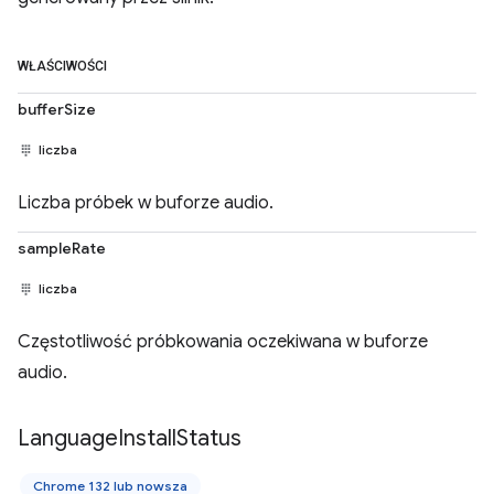
WŁAŚCIWOŚCI
bufferSize
liczba
Liczba próbek w buforze audio.
sampleRate
liczba
Częstotliwość próbkowania oczekiwana w buforze
audio.
Language
Install
Status
Chrome 132 lub nowsza