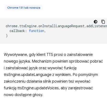
Chrome 131 lub nowsza
chrome
.
ttsEngine
.
onInstallLanguageRequest
.
addListene
callback
:
function
,
)
Wywoływane, gdy klient TTS prosi o zainstalowanie
nowego języka. Mechanizm powinien spróbować pobrać
i zainstalować język oraz wywołać funkcję
ttsEngine.updateLanguage z wynikiem. Po pomyślnym
zakończeniu działania silnik powinien też wywołać
funkcję ttsEngine.updateVoices, aby zarejestrować
nowo dostępne głosy.