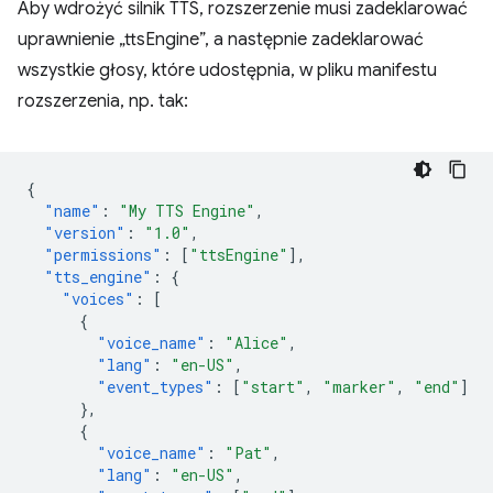
Aby wdrożyć silnik TTS, rozszerzenie musi zadeklarować
uprawnienie „ttsEngine”, a następnie zadeklarować
wszystkie głosy, które udostępnia, w pliku manifestu
rozszerzenia, np. tak:
{
"name"
:
"My TTS Engine"
,
"version"
:
"1.0"
,
"permissions"
:
[
"ttsEngine"
],
"tts_engine"
:
{
"voices"
:
[
{
"voice_name"
:
"Alice"
,
"lang"
:
"en-US"
,
"event_types"
:
[
"start"
,
"marker"
,
"end"
]
},
{
"voice_name"
:
"Pat"
,
"lang"
:
"en-US"
,