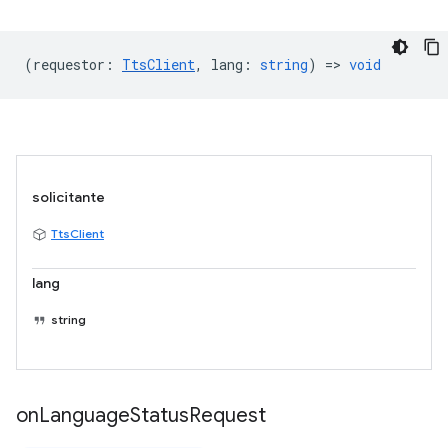
(
requestor
:
TtsClient
,
lang
:
string
) =>
void
solicitante
TtsClient
lang
string
on
Language
Status
Request