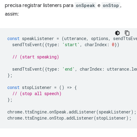
precisa registrar listeners para
onSpeak
e
onStop
,
assim:
const
speakListener
=
(
utterance
,
options
,
sendTtsEv
sendTtsEvent
({
type
:
'start'
,
charIndex
:
0
})
// (start speaking)
sendTtsEvent
({
type
:
'end'
,
charIndex
:
utterance
.
le
};
const
stopListener
=
()
=
>
{
// (stop all speech)
};
chrome
.
ttsEngine
.
onSpeak
.
addListener
(
speakListener
);
chrome
.
ttsEngine
.
onStop
.
addListener
(
stopListener
);