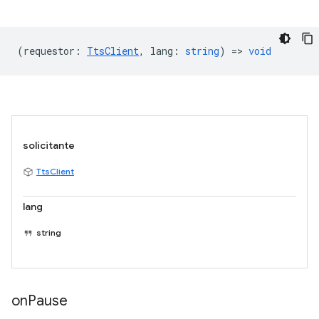
(
requestor
:
TtsClient
,
lang
:
string
) =>
void
solicitante
TtsClient
lang
string
on
Pause