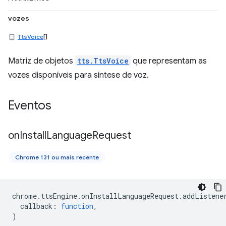
vozes
TtsVoice
[]
Matriz de objetos
tts.TtsVoice
que representam as
vozes disponíveis para síntese de voz.
Eventos
on
Install
Language
Request
Chrome 131 ou mais recente
chrome
.
ttsEngine
.
onInstallLanguageRequest
.
addListene
callback
:
function
,
)