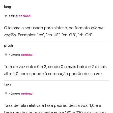
lang
string
opcional
O idioma a ser usado para síntese, no formato
idioma
-
região
. Exemplos: "en", "en-US", "en-GB", "zh-CN".
pitch
número
optional
Tom de voz entre 0 e 2, sendo 0 o mais baixo e 2 o mais
alto. 1,0 corresponde à entonação padrão dessa voz.
taxa
número
optional
Taxa de fala relativa à taxa padrão dessa voz. 1,0 é a
taxa padrão, normalmente entre 180 e 220 palavras por