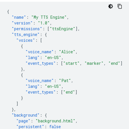
{
"name"
:
"My TTS Engine"
,
"version"
:
"1.0"
,
"permissions"
:
[
"ttsEngine"
],
"tts_engine"
:
{
"voices"
:
[
{
"voice_name"
:
"Alice"
,
"lang"
:
"en-US"
,
"event_types"
:
[
"start"
,
"marker"
,
"end"
]
},
{
"voice_name"
:
"Pat"
,
"lang"
:
"en-US"
,
"event_types"
:
[
"end"
]
}
]
},
"background"
:
{
"page"
:
"background.html"
,
"persistent"
:
false