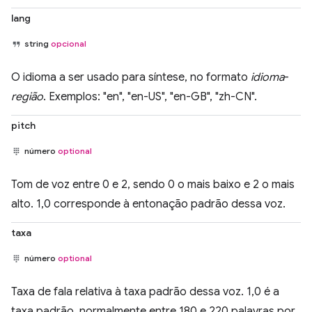
lang
string
opcional
O idioma a ser usado para síntese, no formato
idioma
-
região
. Exemplos: "en", "en-US", "en-GB", "zh-CN".
pitch
número
optional
Tom de voz entre 0 e 2, sendo 0 o mais baixo e 2 o mais
alto. 1,0 corresponde à entonação padrão dessa voz.
taxa
número
optional
Taxa de fala relativa à taxa padrão dessa voz. 1,0 é a
taxa padrão, normalmente entre 180 e 220 palavras por