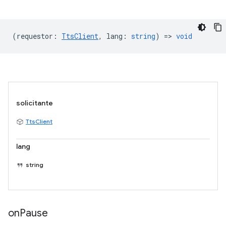
(
requestor
:
TtsClient
,
lang
:
string
) =>
void
solicitante
TtsClient
lang
string
on
Pause