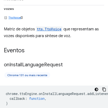
vozes
TtsVoice
[]
Matriz de objetos
tts.TtsVoice
que representam as
vozes disponíveis para síntese de voz.
Eventos
on
Install
Language
Request
Chrome 131 ou mais recente
chrome
.
ttsEngine
.
onInstallLanguageRequest
.
addListene
callback
:
function
,
)