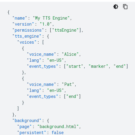
{
"name"
:
"My TTS Engine"
,
"version"
:
"1.0"
,
"permissions"
:
[
"ttsEngine"
],
"tts_engine"
:
{
"voices"
:
[
{
"voice_name"
:
"Alice"
,
"lang"
:
"en-US"
,
"event_types"
:
[
"start"
,
"marker"
,
"end"
]
},
{
"voice_name"
:
"Pat"
,
"lang"
:
"en-US"
,
"event_types"
:
[
"end"
]
}
]
},
"background"
:
{
"page"
:
"background.html"
,
"persistent"
:
false