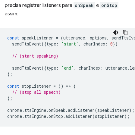
precisa registrar listeners para
onSpeak
e
onStop
,
assim:
const
speakListener
=
(
utterance
,
options
,
sendTtsEv
sendTtsEvent
({
type
:
'start'
,
charIndex
:
0
})
// (start speaking)
sendTtsEvent
({
type
:
'end'
,
charIndex
:
utterance
.
le
};
const
stopListener
=
()
=
>
{
// (stop all speech)
};
chrome
.
ttsEngine
.
onSpeak
.
addListener
(
speakListener
);
chrome
.
ttsEngine
.
onStop
.
addListener
(
stopListener
);