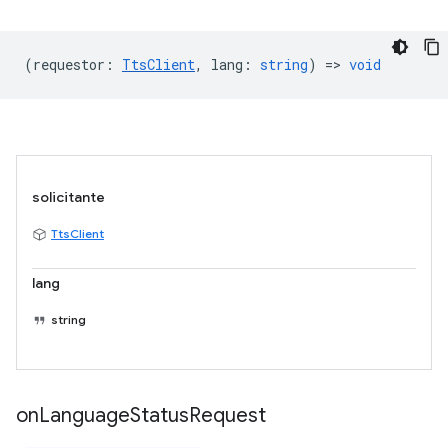
(
requestor
:
TtsClient
,
lang
:
string
) =>
void
solicitante
TtsClient
lang
string
on
Language
Status
Request