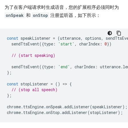
为了在客户端请求时生成语音，您的扩展程序必须同时为
onSpeak
和
onStop
注册监听器，如下所示：
const
speakListener
=
(
utterance
,
options
,
sendTtsEv
sendTtsEvent
({
type
:
'start'
,
charIndex
:
0
})
// (start speaking)
sendTtsEvent
({
type
:
'end'
,
charIndex
:
utterance
.
le
};
const
stopListener
=
()
=
>
{
// (stop all speech)
};
chrome
.
ttsEngine
.
onSpeak
.
addListener
(
speakListener
);
chrome
.
ttsEngine
.
onStop
.
addListener
(
stopListener
);