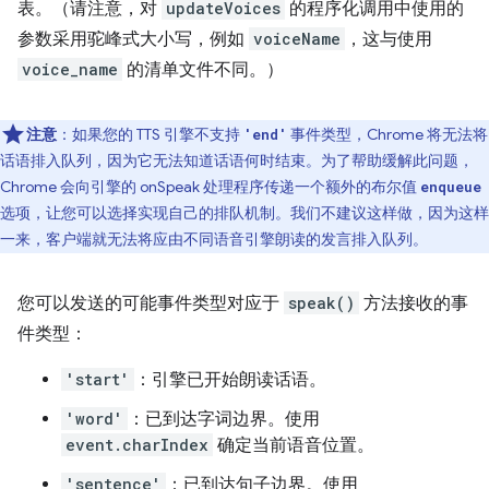
表。（请注意，对
updateVoices
的程序化调用中使用的
参数采用驼峰式大小写，例如
voiceName
，这与使用
voice_name
的清单文件不同。）
注意
：如果您的 TTS 引擎不支持
事件类型，Chrome 将无法将
'end'
话语排入队列，因为它无法知道话语何时结束。为了帮助缓解此问题，
Chrome 会向引擎的 onSpeak 处理程序传递一个额外的布尔值
enqueue
选项，让您可以选择实现自己的排队机制。我们不建议这样做，因为这样
一来，客户端就无法将应由不同语音引擎朗读的发言排入队列。
您可以发送的可能事件类型对应于
speak()
方法接收的事
件类型：
'start'
：引擎已开始朗读话语。
'word'
：已到达字词边界。使用
event.charIndex
确定当前语音位置。
'sentence'
：已到达句子边界。使用