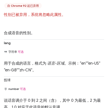
自 Chrome 92 起已弃用
性别已被弃用，系统将忽略此属性。
合成语音的性别。
lang
字符串
可选
用于合成的语言，格式为
语言
-
区域
。示例：“en”“en-US”
“en-GB”“zh-CN”。
投球
number
可选
说话音调介于 0 到 2 之间（含），其中 0 为最低，2 为最
高。1.0 对应于此语音的默认音调。