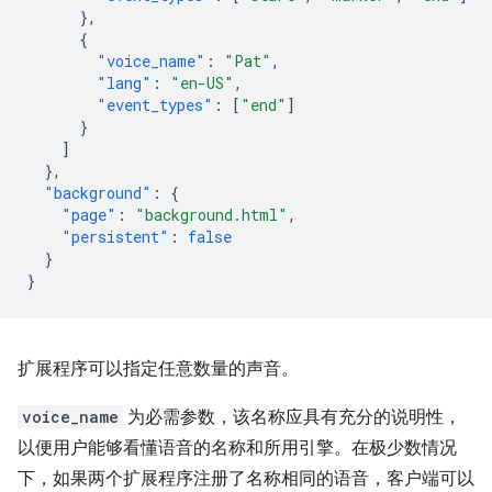
},
{
"voice_name"
:
"Pat"
,
"lang"
:
"en-US"
,
"event_types"
:
[
"end"
]
}
]
},
"background"
:
{
"page"
:
"background.html"
,
"persistent"
:
false
}
}
扩展程序可以指定任意数量的声音。
voice_name
为必需参数，该名称应具有充分的说明性，
以便用户能够看懂语音的名称和所用引擎。在极少数情况
下，如果两个扩展程序注册了名称相同的语音，客户端可以