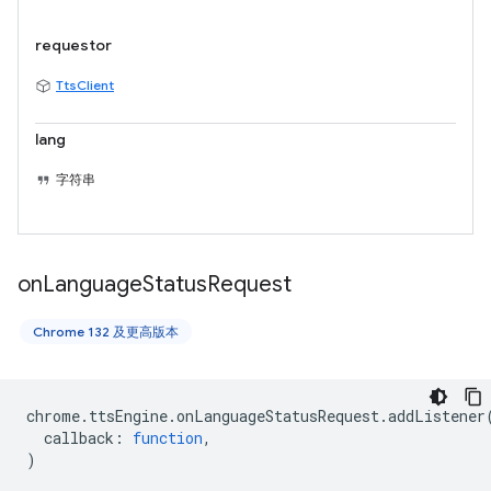
requestor
TtsClient
lang
字符串
on
Language
Status
Request
Chrome 132 及更高版本
chrome
.
ttsEngine
.
onLanguageStatusRequest
.
addListener
callback
:
function
,
)