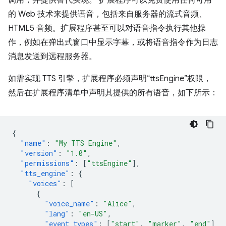
调用，并提供替代实现。 扩展程序可以免费使用任何可用
的 Web 技术来提供语音，包括来自服务器的流式音频、
HTML5 音频。扩展程序甚至可以对语音指令执行其他操
作，例如在弹出式窗口中显示字幕，或将语音指令作为日志
消息发送到远程服务器。
如需实现 TTS 引擎，扩展程序必须声明“ttsEngine”权限，
然后在扩展程序清单中声明其提供的所有语音，如下所示：
{
"name"
:
"My TTS Engine"
,
"version"
:
"1.0"
,
"permissions"
:
[
"ttsEngine"
],
"tts_engine"
:
{
"voices"
:
[
{
"voice_name"
:
"Alice"
,
"lang"
:
"en-US"
,
"event_types"
:
[
"start"
,
"marker"
,
"end"
]