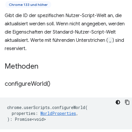
Chrome 133 und höher
Gibt die ID der spezifischen Nutzer-Script-Welt an, die
aktualisiert werden soll. Wenn nicht angegeben, werden
die Eigenschaften der Standard-Nutzer-Script-Welt
aktualisiert. Werte mit führenden Unterstrichen (
_
) sind
reserviert.
Methoden
configure
World(
)
chrome
.
userScripts
.
configureWorld
(
properties
:
WorldProperties
,
)
:
Promise<void>