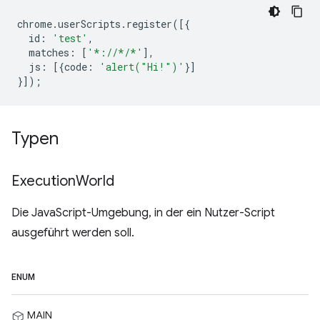
chrome
.
userScripts
.
register
([{
id
:
'test'
,
matches
:
[
'*://*/*'
],
js
:
[{
code
:
'alert("Hi!")'
}]
}]);
Typen
Execution
World
Die JavaScript-Umgebung, in der ein Nutzer-Script
ausgeführt werden soll.
ENUM
MAIN