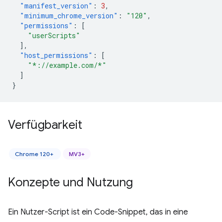
"manifest_version"
:
3
,
"minimum_chrome_version"
:
"120"
,
"permissions"
:
[
"userScripts"
],
"host_permissions"
:
[
"*://example.com/*"
]
}
Verfügbarkeit
Chrome 120+
MV3+
Konzepte und Nutzung
Ein Nutzer-Script ist ein Code-Snippet, das in eine