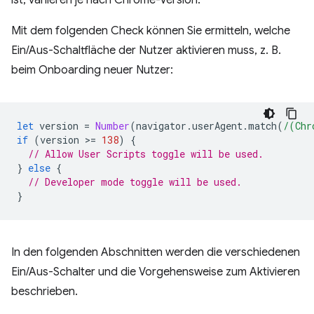
ist, variieren je nach Chrome-Version.
Mit dem folgenden Check können Sie ermitteln, welche
Ein/Aus-Schaltfläche der Nutzer aktivieren muss, z. B.
beim Onboarding neuer Nutzer:
let
version
=
Number
(
navigator
.
userAgent
.
match
(
/(Chr
if
(
version
>
=
138
)
{
// Allow User Scripts toggle will be used.
}
else
{
// Developer mode toggle will be used.
}
In den folgenden Abschnitten werden die verschiedenen
Ein/Aus-Schalter und die Vorgehensweise zum Aktivieren
beschrieben.