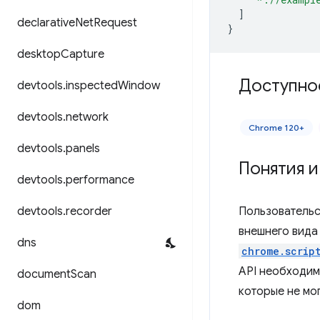
]
declarative
Net
Request
}
desktop
Capture
Доступно
devtools
.
inspected
Window
devtools
.
network
Chrome 120+
devtools
.
panels
Понятия 
devtools
.
performance
devtools
.
recorder
Пользовательс
внешнего вида 
dns
chrome.scrip
API необходим
document
Scan
которые не мог
dom