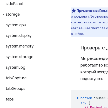
side
Panel
Примечание:
Если
storage
определен. Это неопре
контекста скрипта рас
system
.
cpu
о
chrome.userScripts
ошибке.
system
.
display
system
.
memory
Проверьте 
system
.
storage
Мы рекомендуе
работает во в
system
Log
который всегда
tab
Capture
недоступен:
tab
Groups
function
isUserS
tabs
try
{
// Method ca