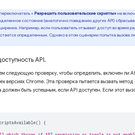
 переключатель «
Разрешить пользовательские скрипты»
не включ
деленное состояние (аналогично поведению других API) сбрасывае
ширения. Например, если пользователь отзывает доступ во время р
стается определенным. Однако в этом сценарии попытка вызова лю
доступность API
.
м следующую проверку, чтобы определить, включен ли API
сех версиях Chrome. Эта проверка пытается вызвать метод
 должен быть успешным, если API доступен. Если этот выз
criptsAvailable
()
{
ll which throws if API permission or toggle is not enabl