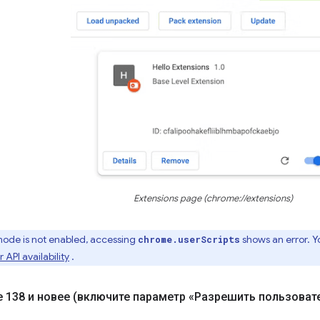
Extensions page (chrome://extensions)
mode is not enabled, accessing
shows an error. Y
chrome.userScripts
 API availability
.
 138 и новее (включите параметр «Разрешить пользоват