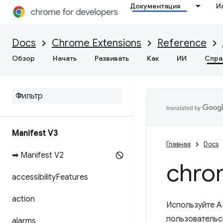
Документация
И
Docs
Chrome Extensions
Reference
Обзор
Начать
Развивать
Как
ИИ
Спра
Manifest V3
Главная
Docs
➡ Manifest V2
chro
accessibility
Features
action
Используйте A
пользовательс
alarms