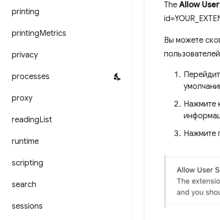
The
Allow User
printing
id=YOUR_EXTEN
printing
Metrics
Вы можете ско
пользователей
privacy
Перейдит
processes
умолчани
proxy
Нажмите 
информац
reading
List
Нажмите 
runtime
scripting
search
sessions