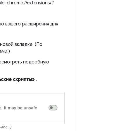
le, chrome://extensions/?
ию вашего расширения для
 новой вкладке. (По
ами.)
росмотреть подробную
ьские скрипты»
.
abc...)