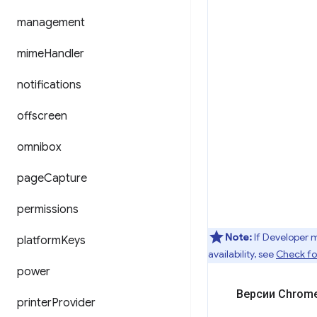
management
mime
Handler
notifications
offscreen
omnibox
page
Capture
permissions
Note:
If Developer 
platform
Keys
availability, see
Check for
power
Версии Chrome
printer
Provider