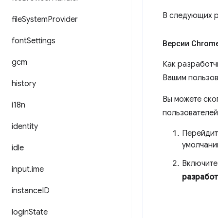
В следующих р
file
System
Provider
font
Settings
Версии Chrome
gcm
Как разработч
Вашим пользов
history
Вы можете ско
i18n
пользователей
identity
Перейдит
умолчани
idle
Включите
input
.
ime
разработ
instance
ID
login
State