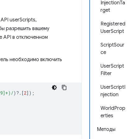
InjectionTa
rget
PI userScripts,
Registered
бы разрешить вашему
UserScript
е API в отключенном
ScriptSour
ce
тель необходимо включить
UserScript
Filter
UserScriptI
-9]+)/
)
?
.[
2
]);
njection
WorldProp
erties
Методы