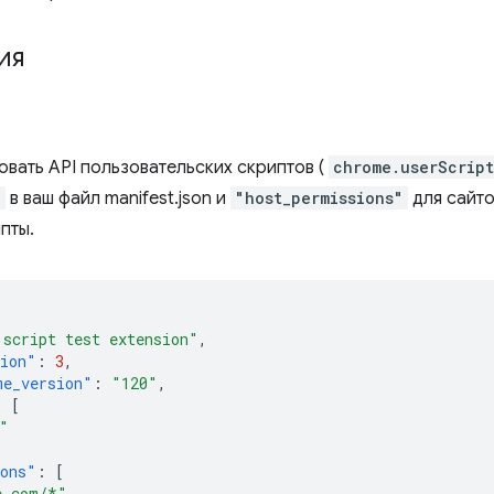
ия
овать API пользовательских скриптов (
chrome.userScript
"
в ваш файл manifest.json и
"host_permissions"
для сайто
пты.
 script test extension"
,
sion"
:
3
,
me_version"
:
"120"
,
:
[
"
ions"
:
[
e.com/*"