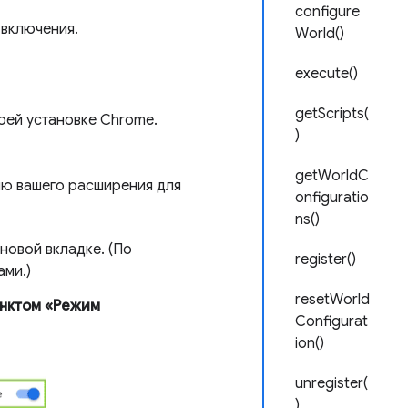
configure
 включения.
World()
execute()
getScripts(
оей установке Chrome.
)
getWorldC
ию вашего расширения для
onfiguratio
ns()
 новой вкладке. (По
register()
ами.)
resetWorld
нктом «Режим
Configurat
ion()
unregister(
)