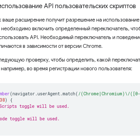
спользование API пользовательских скриптов
к ваше расширение получит разрешение на использование A
 необходимо включить определенный переключатель, что
пользовать API. Необходимый переключатель и поведени
личаются в зависимости от версии Chrome.
ледующую проверку, чтобы определить, какой переключа
 например, во время регистрации нового пользователя:
mber
(
navigator
.
userAgent
.
match
(
/(Chrome|Chromium)\/([0
38
)
{
Scripts toggle will be used.
ode toggle will be used.