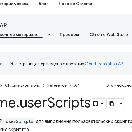
стории успеха
Блог
Новое в Chrome
API
вочные материалы
Примеры
Chrome Web Store
Эта страница переведена с помощью
Cloud Translation API
.
Chrome Extensions
Reference
API
Эта информац
me
.
user
Scripts
PI
userScripts
для выполнения пользовательских скрипто
ких скриптов.