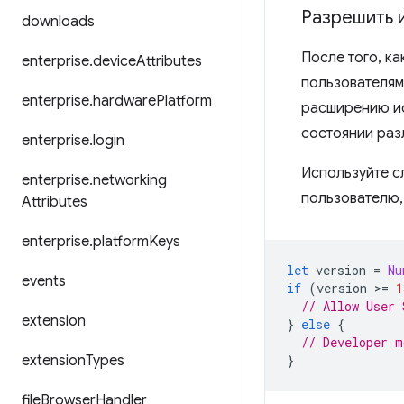
Разрешить и
downloads
После того, ка
enterprise
.
device
Attributes
пользователям
enterprise
.
hardware
Platform
расширению ис
состоянии раз
enterprise
.
login
Используйте с
enterprise
.
networking
пользователю,
Attributes
enterprise
.
platform
Keys
let
version
=
Nu
events
if
(
version
>
=
1
// Allow User 
extension
}
else
{
// Developer m
extension
Types
}
file
Browser
Handler