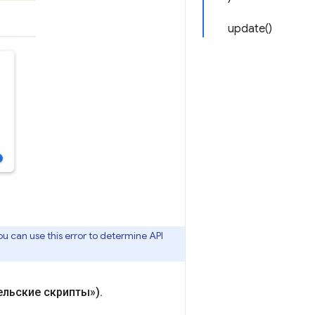
update()
ou can use this error to determine API
ельские скрипты»)
.