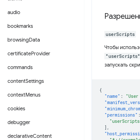
audio
Разрешен
bookmarks
userScripts
browsing
Data
Чтобы использ
certificate
Provider
"userScripts
запускать скри
commands
content
Settings
{
context
Menus
"name"
:
"User
"manifest_ver
cookies
"minimum_chro
"permissions"
"userScripts
debugger
],
"host_permiss
declarative
Content
"*://exampl