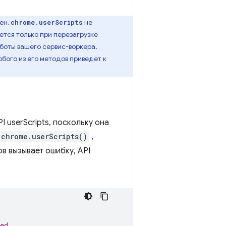
ен,
не
chrome.userScripts
тся только при перезагрузке
аботы вашего сервис-воркера,
бого из его методов приведет к
 userScripts, поскольку она
chrome.userScripts()
,
ов вызывает ошибку, API
ed.