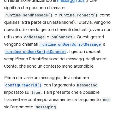
un'estensione utilizzando la
messaggistica
(il che
significa che possono chiamare
runtime.sendMessage()
e
runtime.connect()
come
qualsiasi altra parte di un'estensione). Tuttavia, vengono
ricevuti utilizzando gestori di eventi dedicati (ovvero non
utilizzano
onMessage
o
onConnect
). Questi gestori
vengono chiamati
runtime.onUserScriptMessage
e
runtime.onUserScriptConnect
. I gestori dedicati
semplificano l'identificazione dei messaggi dagli script
utente, che sono un contesto meno attendibile.
Prima di inviare un messaggio, devi chiamare
configureWorld()
con l'argomento
messaging
impostato su
true
. Tieni presente che è possibile
trasmettere contemporaneamente sia l'argomento
csp
sia l'argomento
messaging
.