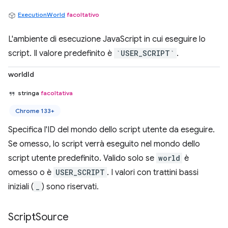
ExecutionWorld
facoltativo
L'ambiente di esecuzione JavaScript in cui eseguire lo
script. Il valore predefinito è
`USER_SCRIPT`
.
worldId
stringa
facoltativa
Chrome 133+
Specifica l'ID del mondo dello script utente da eseguire.
Se omesso, lo script verrà eseguito nel mondo dello
script utente predefinito. Valido solo se
world
è
omesso o è
USER_SCRIPT
. I valori con trattini bassi
iniziali (
_
) sono riservati.
Script
Source