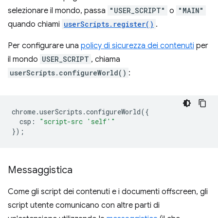
selezionare il mondo, passa
"USER_SCRIPT"
o
"MAIN"
quando chiami
userScripts.register()
.
Per configurare una
policy di sicurezza dei contenuti
per
il mondo
USER_SCRIPT
, chiama
userScripts.configureWorld()
:
chrome
.
userScripts
.
configureWorld
({
csp
:
"script-src 'self'"
});
Messaggistica
Come gli script dei contenuti e i documenti offscreen, gli
script utente comunicano con altre parti di