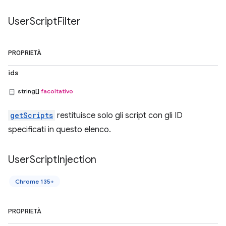
User
Script
Filter
PROPRIETÀ
ids
string[]
facoltativo
getScripts
restituisce solo gli script con gli ID
specificati in questo elenco.
User
Script
Injection
Chrome 135+
PROPRIETÀ