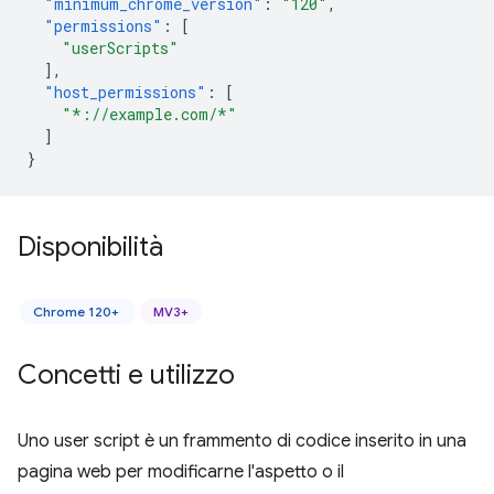
"minimum_chrome_version"
:
"120"
,
"permissions"
:
[
"userScripts"
],
"host_permissions"
:
[
"*://example.com/*"
]
}
Disponibilità
Chrome 120+
MV3+
Concetti e utilizzo
Uno user script è un frammento di codice inserito in una
pagina web per modificarne l'aspetto o il