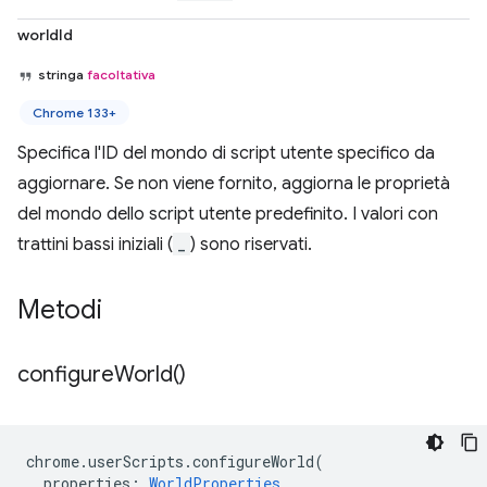
worldId
stringa
facoltativa
Chrome 133+
Specifica l'ID del mondo di script utente specifico da
aggiornare. Se non viene fornito, aggiorna le proprietà
del mondo dello script utente predefinito. I valori con
trattini bassi iniziali (
_
) sono riservati.
Metodi
configure
World(
)
chrome
.
userScripts
.
configureWorld
(
properties
:
WorldProperties
,