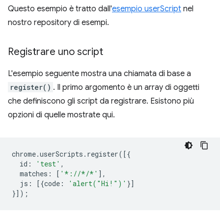
Questo esempio è tratto dall'
esempio userScript
nel
nostro repository di esempi.
Registrare uno script
L'esempio seguente mostra una chiamata di base a
register()
. Il primo argomento è un array di oggetti
che definiscono gli script da registrare. Esistono più
opzioni di quelle mostrate qui.
chrome
.
userScripts
.
register
([{
id
:
'test'
,
matches
:
[
'*://*/*'
],
js
:
[{
code
:
'alert("Hi!")'
}]
}]);