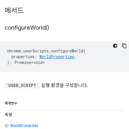
메서드
configure
World(
)
chrome
.
userScripts
.
configureWorld
(
properties
:
WorldProperties
,
)
:
Promise<void>
`USER_SCRIPT`
실행 환경을 구성합니다.
매개변수
속성
WorldProperties