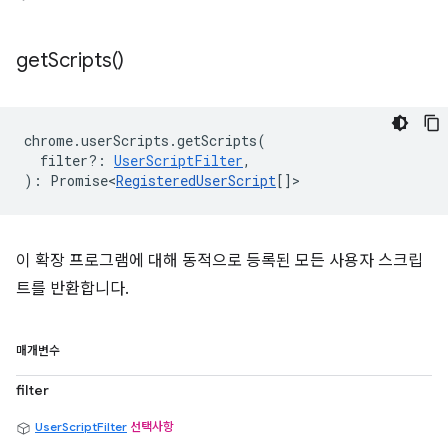
get
Scripts(
)
chrome
.
userScripts
.
getScripts
(
filter?
:
UserScriptFilter
,
)
:
Promise<
RegisteredUserScript
[]
>
이 확장 프로그램에 대해 동적으로 등록된 모든 사용자 스크립
트를 반환합니다.
매개변수
filter
UserScriptFilter
선택사항