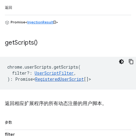
返回
Promise<
InjectionResult
[]>
get
Scripts(
)
chrome
.
userScripts
.
getScripts
(
filter?
:
UserScriptFilter
,
)
:
Promise<
RegisteredUserScript
[]
>
返回相应扩展程序的所有动态注册的用户脚本。
参数
filter