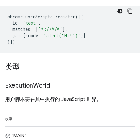
chrome
.
userScripts
.
register
([{
id
:
'test'
,
matches
:
[
'*://*/*'
],
js
:
[{
code
:
'alert("Hi!")'
}]
}]);
类型
Execution
World
用户脚本要在其中执行的 JavaScript 世界。
枚举
“MAIN”