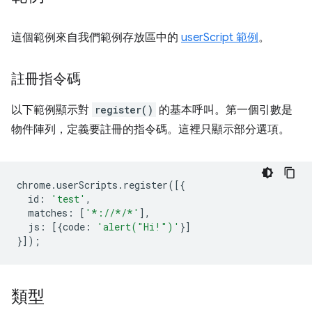
這個範例來自我們範例存放區中的
userScript 範例
。
註冊指令碼
以下範例顯示對
register()
的基本呼叫。第一個引數是
物件陣列，定義要註冊的指令碼。這裡只顯示部分選項。
chrome
.
userScripts
.
register
([{
id
:
'test'
,
matches
:
[
'*://*/*'
],
js
:
[{
code
:
'alert("Hi!")'
}]
}]);
類型