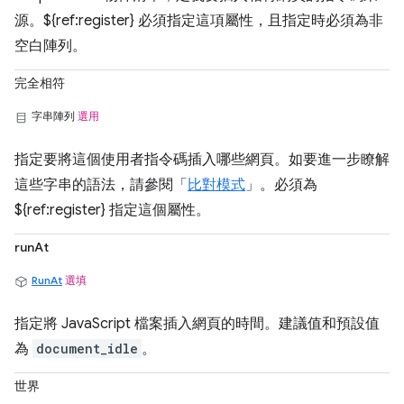
源。${ref:register} 必須指定這項屬性，且指定時必須為非
空白陣列。
完全相符
字串陣列
選用
指定要將這個使用者指令碼插入哪些網頁。如要進一步瞭解
這些字串的語法，請參閱「
比對模式
」。必須為
${ref:register} 指定這個屬性。
runAt
RunAt
選填
指定將 JavaScript 檔案插入網頁的時間。建議值和預設值
為
document_idle
。
世界