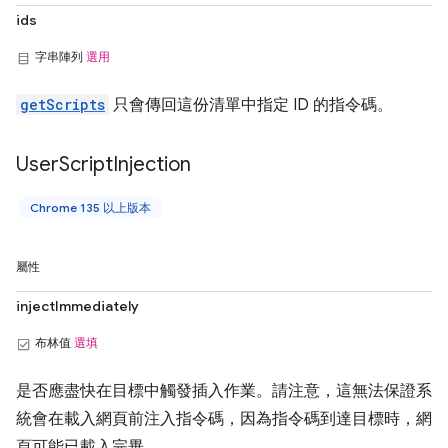
ids
字串陣列
選用
getScripts
只會傳回這份清單中指定 ID 的指令碼。
User
Script
Injection
Chrome 135 以上版本
屬性
injectImmediately
布林值
選填
是否應盡快在目標中觸發插入作業。請注意，這無法保證系
統會在載入網頁前注入指令碼，因為指令碼到達目標時，網
頁可能已載入完畢。