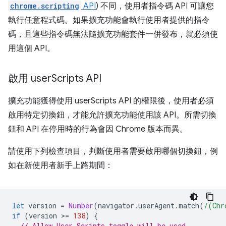
chrome.scripting
API
) 不同，使用者指令碼 API 可讓您
執行任意程式碼。如果擴充功能會執行使用者提供的指令
碼，且這些指令碼無法隨擴充功能套件一併發布，就必須使
用這個 API。
啟用 user
Scripts API
擴充功能獲得使用 userScripts API 的權限後，使用者必須
啟用特定切換鈕，才能允許擴充功能使用該 API。所需切換
鈕和 API 在停用時的行為會因 Chrome 版本而異。
請使用下列檢查項目，判斷使用者需要啟用哪個切換鈕，例
如在新使用者新手上路期間：
let
version
=
Number
(
navigator
.
userAgent
.
match
(
/(Chr
if
(
version
>
=
138
)
{
// Allow User Scripts toggle will be used.