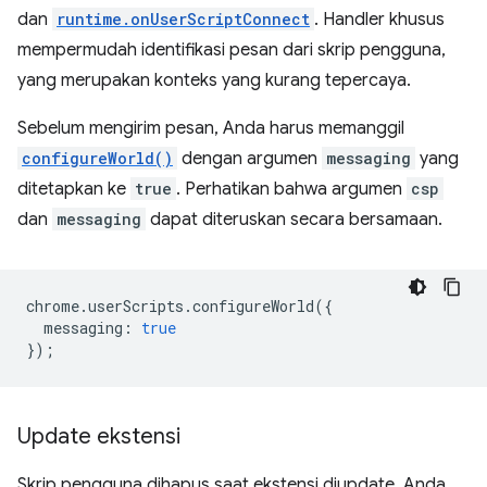
dan
runtime.onUserScriptConnect
. Handler khusus
mempermudah identifikasi pesan dari skrip pengguna,
yang merupakan konteks yang kurang tepercaya.
Sebelum mengirim pesan, Anda harus memanggil
configureWorld()
dengan argumen
messaging
yang
ditetapkan ke
true
. Perhatikan bahwa argumen
csp
dan
messaging
dapat diteruskan secara bersamaan.
chrome
.
userScripts
.
configureWorld
({
messaging
:
true
});
Update ekstensi
Skrip pengguna dihapus saat ekstensi diupdate. Anda