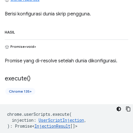
Berisi konfigurasi dunia skrip pengguna.
HASIL
Promise<void>
Promise yang di-resolve setelah dunia dikonfigurasi.
execute(
)
Chrome 135+
chrome
.
userScripts
.
execute
(
injection
:
UserScriptInjection
,
)
:
Promise<
InjectionResult
[]
>