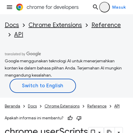
Masuk
Docs
Chrome Extensions
Reference
API
Google menggunakan teknologi AI untuk menerjemahkan
konten ke dalam bahasa pilihan Anda. Terjemahan AI mungkin
mengandung kesalahan.
Beranda
Docs
Chrome Extensions
Reference
API
Apakah informasi ini membantu?
chrome
.
user
Scripts