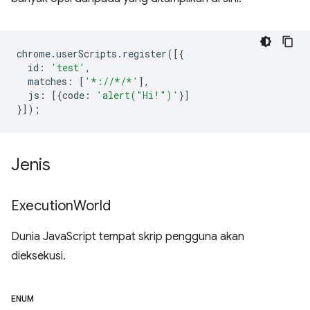
chrome
.
userScripts
.
register
([{
id
:
'test'
,
matches
:
[
'*://*/*'
],
js
:
[{
code
:
'alert("Hi!")'
}]
}]);
Jenis
Execution
World
Dunia JavaScript tempat skrip pengguna akan
dieksekusi.
ENUM