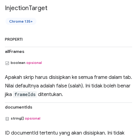
Injection
Target
Chrome 135+
PROPERTI
allFrames
boolean
opsional
Apakah skrip harus disisipkan ke semua frame dalam tab.
Nilai defaultnya adalah false (salah). Ini tidak boleh benar
jika
frameIds
ditentukan.
documentIds
string[]
opsional
ID documentId tertentu yang akan disisipkan. Ini tidak