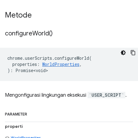
Metode
configure
World(
)
chrome
.
userScripts
.
configureWorld
(
properties
:
WorldProperties
,
)
:
Promise<void>
Mengonfigurasi lingkungan eksekusi
`USER_SCRIPT`
.
PARAMETER
properti
WorldProperties