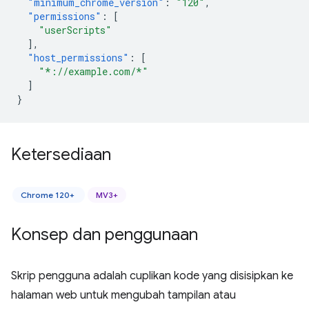
"minimum_chrome_version"
:
"120"
,
"permissions"
:
[
"userScripts"
],
"host_permissions"
:
[
"*://example.com/*"
]
}
Ketersediaan
Chrome 120+
MV3+
Konsep dan penggunaan
Skrip pengguna adalah cuplikan kode yang disisipkan ke
halaman web untuk mengubah tampilan atau