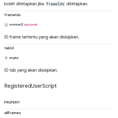
boleh ditetapkan jika
frameIds
ditetapkan.
frameIds
number[]
opsional
ID frame tertentu yang akan disisipkan.
tabId
angka
ID tab yang akan disisipkan.
Registered
User
Script
PROPERTI
allFrames