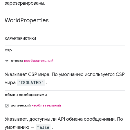
зарезервированы.
World
Properties
ХАРАКТЕРИСТИКИ
csp
строка
необязательный
Указывает CSP мира. По умолчанию используется CSP
мира
`ISOLATED`
.
обмен сообщениями
логический
необязательный
Указывает, доступны ли API обмена сообщениями. По
умолчанию —
false
.