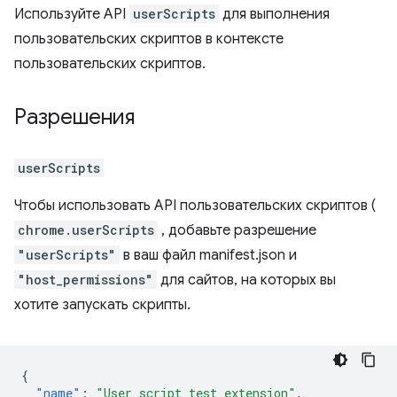
Используйте API
userScripts
для выполнения
пользовательских скриптов в контексте
пользовательских скриптов.
Разрешения
userScripts
Чтобы использовать API пользовательских скриптов (
chrome.userScripts
, добавьте разрешение
"userScripts"
в ваш файл manifest.json и
"host_permissions"
для сайтов, на которых вы
хотите запускать скрипты.
{
"name"
:
"User script test extension"
,