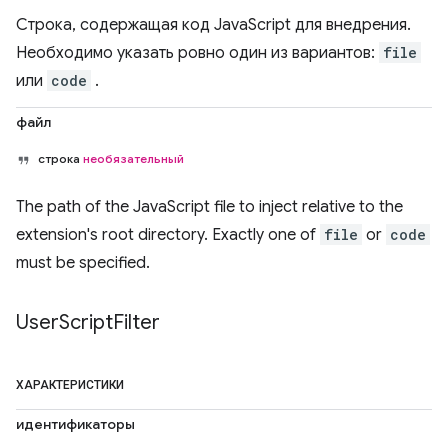
Строка, содержащая код JavaScript для внедрения.
Необходимо указать ровно один из вариантов:
file
или
code
.
файл
строка
необязательный
The path of the JavaScript file to inject relative to the
extension's root directory. Exactly one of
file
or
code
must be specified.
User
Script
Filter
ХАРАКТЕРИСТИКИ
идентификаторы