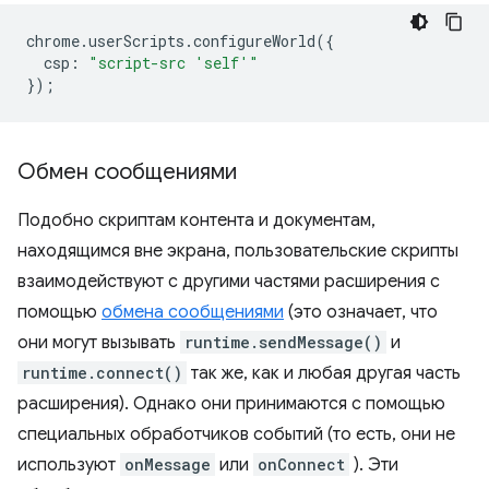
chrome
.
userScripts
.
configureWorld
({
csp
:
"script-src 'self'"
});
Обмен сообщениями
Подобно скриптам контента и документам,
находящимся вне экрана, пользовательские скрипты
взаимодействуют с другими частями расширения с
помощью
обмена сообщениями
(это означает, что
они могут вызывать
runtime.sendMessage()
и
runtime.connect()
так же, как и любая другая часть
расширения). Однако они принимаются с помощью
специальных обработчиков событий (то есть, они не
используют
onMessage
или
onConnect
). Эти