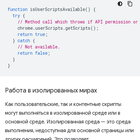
function
isUserScriptsAvailable
()
{
try
{
// Method call which throws if API permission or
chrome
.
userScripts
.
getScripts
();
return
true
;
}
catch
{
// Not available.
return
false
;
}
}
Работа в изолированных мирах
Как пользовательские, так и контентные скрипты
могут выполняться в изолированной среде или в
основной среде. Изолированная среда — это среда
выполнения, недоступная для основной страницы или
других расширений. Это позволяет