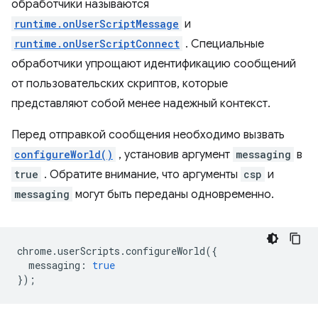
обработчики называются
runtime.onUserScriptMessage
и
runtime.onUserScriptConnect
. Специальные
обработчики упрощают идентификацию сообщений
от пользовательских скриптов, которые
представляют собой менее надежный контекст.
Перед отправкой сообщения необходимо вызвать
configureWorld()
, установив аргумент
messaging
в
true
. Обратите внимание, что аргументы
csp
и
messaging
могут быть переданы одновременно.
chrome
.
userScripts
.
configureWorld
({
messaging
:
true
});