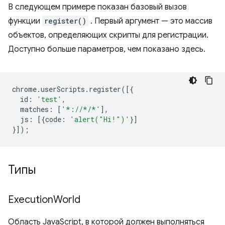
В следующем примере показан базовый вызов
функции
register()
. Первый аргумент — это массив
объектов, определяющих скрипты для регистрации.
Доступно больше параметров, чем показано здесь.
chrome
.
userScripts
.
register
([{
id
:
'test'
,
matches
:
[
'*://*/*'
],
js
:
[{
code
:
'alert("Hi!")'
}]
}]);
Типы
Execution
World
Область JavaScript, в которой должен выполняться