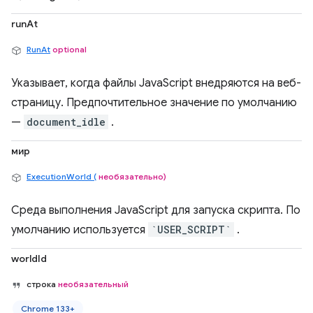
runAt
RunAt
optional
Указывает, когда файлы JavaScript внедряются на веб-
страницу. Предпочтительное значение по умолчанию
—
document_idle
.
мир
ExecutionWorld (
необязательно)
Среда выполнения JavaScript для запуска скрипта. По
умолчанию используется
`USER_SCRIPT`
.
worldId
строка
необязательный
Chrome 133+