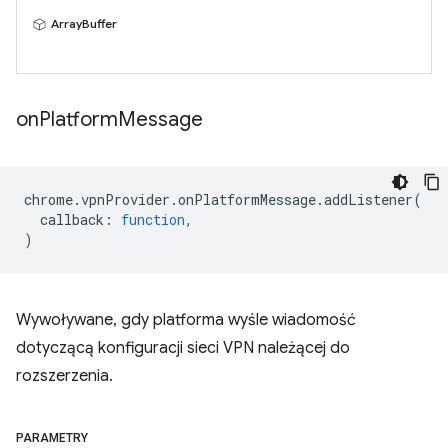
ArrayBuffer
on
Platform
Message
chrome
.
vpnProvider
.
onPlatformMessage
.
addListener
(
callback
:
function
,
)
Wywoływane, gdy platforma wyśle wiadomość
dotyczącą konfiguracji sieci VPN należącej do
rozszerzenia.
PARAMETRY