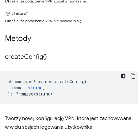
Określa, że połączenie VPN zostało nawiązane.
„failure”
Określa, że połączenie VPN nie powiodło się.
Metody
create
Config(
)
chrome
.
vpnProvider
.
createConfig
(
name
:
string
,
)
:
Promise<string>
Tworzy nową konfigurację VPN, która jest zachowywana
w wielu sesjach logowania użytkownika.