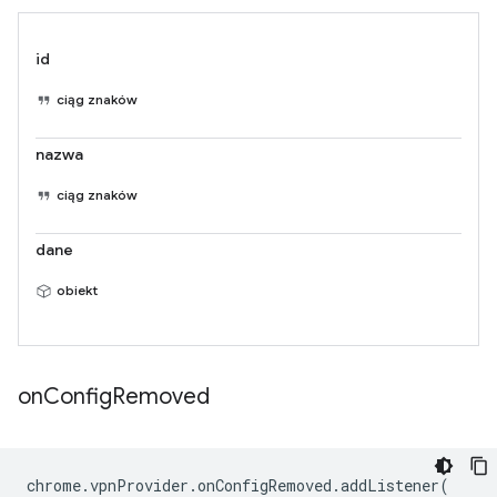
id
ciąg znaków
nazwa
ciąg znaków
dane
obiekt
on
Config
Removed
chrome
.
vpnProvider
.
onConfigRemoved
.
addListener
(