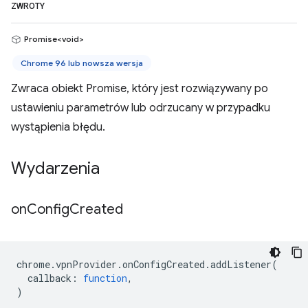
ZWROTY
Promise<void>
Chrome 96 lub nowsza wersja
Zwraca obiekt Promise, który jest rozwiązywany po
ustawieniu parametrów lub odrzucany w przypadku
wystąpienia błędu.
Wydarzenia
on
Config
Created
chrome
.
vpnProvider
.
onConfigCreated
.
addListener
(
callback
:
function
,
)