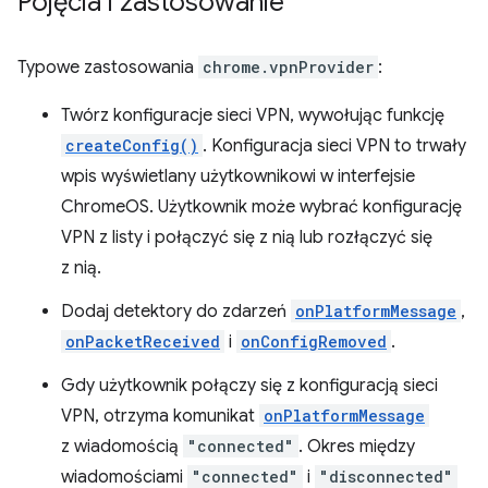
Pojęcia i zastosowanie
Typowe zastosowania
chrome.vpnProvider
:
Twórz konfiguracje sieci VPN, wywołując funkcję
createConfig()
. Konfiguracja sieci VPN to trwały
wpis wyświetlany użytkownikowi w interfejsie
ChromeOS. Użytkownik może wybrać konfigurację
VPN z listy i połączyć się z nią lub rozłączyć się
z nią.
Dodaj detektory do zdarzeń
onPlatformMessage
,
onPacketReceived
i
onConfigRemoved
.
Gdy użytkownik połączy się z konfiguracją sieci
VPN, otrzyma komunikat
onPlatformMessage
z wiadomością
"connected"
. Okres między
wiadomościami
"connected"
i
"disconnected"