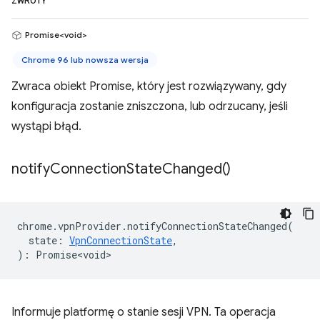
ZWROTY
Promise<void>
Chrome 96 lub nowsza wersja
Zwraca obiekt Promise, który jest rozwiązywany, gdy
konfiguracja zostanie zniszczona, lub odrzucany, jeśli
wystąpi błąd.
notify
Connection
State
Changed(
)
chrome
.
vpnProvider
.
notifyConnectionStateChanged
(
state
:
VpnConnectionState
,
)
:
Promise<void>
Informuje platformę o stanie sesji VPN. Ta operacja