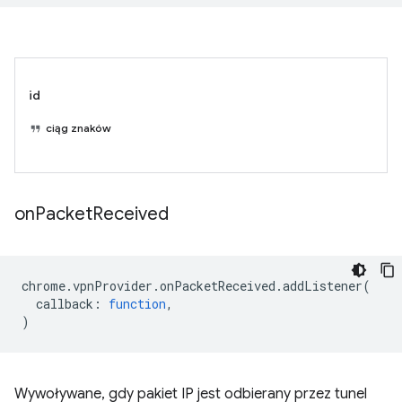
id
ciąg znaków
on
Packet
Received
chrome
.
vpnProvider
.
onPacketReceived
.
addListener
(
callback
:
function
,
)
Wywoływane, gdy pakiet IP jest odbierany przez tunel