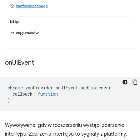
PlatformMessage
błąd
ciąg znaków
on
UIEvent
chrome
.
vpnProvider
.
onUIEvent
.
addListener
(
callback
:
function
,
)
Wywoływane, gdy w rozszerzeniu wystąpi zdarzenie
interfejsu. Zdarzenia interfejsu to sygnały z platformy,