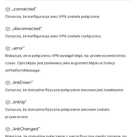
„connected”
Oznacza, że konfiguracja sieci VPN została połączona.
„disconnected”
Oznacza, że konfiguracja sieci VPN została rozłączona.
„error”
Wskazuje, że w połączeniu VPN wystąpił błąd, np. przekroczenie limitu
czasu. Opis błędu jest podawany jako argument błędu w funkcji
onPlatformMessage.
„linkDown”
Oznacza, że domyślne fizyczne połączenie sieciowe jest nieaktywne.
„linkUp”
Oznacza, że domyślne fizyczne połączenie sieciowe zostało
przywrócone.
„linkChanged”
Wskazuje, że domyślne połączenie z siecią fizyczną uległo zmianie, np.