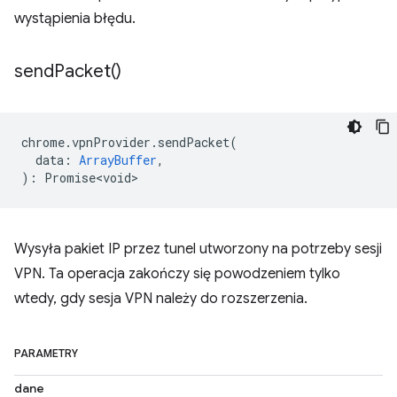
wystąpienia błędu.
send
Packet(
)
chrome
.
vpnProvider
.
sendPacket
(
data
:
ArrayBuffer
,
)
:
Promise<void>
Wysyła pakiet IP przez tunel utworzony na potrzeby sesji
VPN. Ta operacja zakończy się powodzeniem tylko
wtedy, gdy sesja VPN należy do rozszerzenia.
PARAMETRY
dane