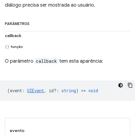
diálogo precisa ser mostrada ao usuário.
PARÂMETROS
callback
função
O parâmetro
callback
tem esta aparência:
(
event
:
UIEvent
,
id?
:
string
) =>
void
evento