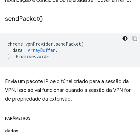
notificação é concluída ou rejeitada se houver um erro.
send
Packet(
)
chrome
.
vpnProvider
.
sendPacket
(
data
:
ArrayBuffer
,
)
:
Promise<void>
Envia um pacote IP pelo túnel criado para a sessão da
VPN. Isso só vai funcionar quando a sessão da VPN for
de propriedade da extensão.
PARÂMETROS
dados