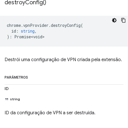
destroy
Config(
)
chrome
.
vpnProvider
.
destroyConfig
(
id
:
string
,
)
:
Promise<void>
Destrói uma configuração de VPN criada pela extensão.
PARÂMETROS
ID
string
ID da configuração de VPN a ser destruída.