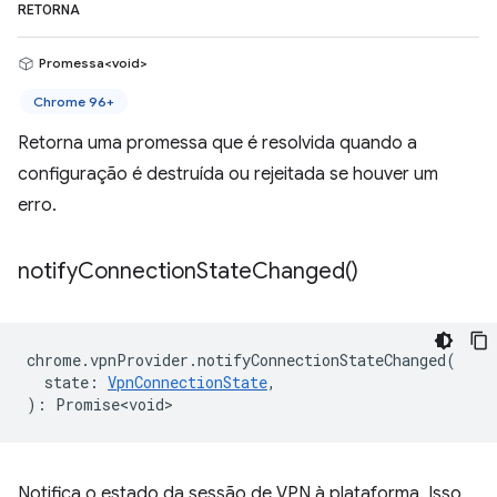
RETORNA
Promessa<void>
Chrome 96+
Retorna uma promessa que é resolvida quando a
configuração é destruída ou rejeitada se houver um
erro.
notify
Connection
State
Changed(
)
chrome
.
vpnProvider
.
notifyConnectionStateChanged
(
state
:
VpnConnectionState
,
)
:
Promise<void>
Notifica o estado da sessão de VPN à plataforma. Isso