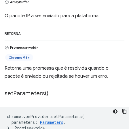
ArrayBuffer
O pacote IP a ser enviado para a plataforma.
RETORNA
Promessa<void>
Chrome 96+
Retorna uma promessa que é resolvida quando o
pacote é enviado ou rejeitada se houver um erro.
set
Parameters(
)
chrome
.
vpnProvider
.
setParameters
(
parameters
:
Parameters
,
)
:
Promise<void>