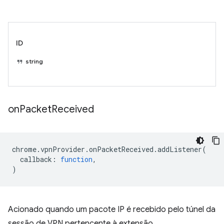
ID
string
on
Packet
Received
chrome
.
vpnProvider
.
onPacketReceived
.
addListener
(
callback
:
function
,
)
Acionado quando um pacote IP é recebido pelo túnel da
sessão de VPN pertencente à extensão.