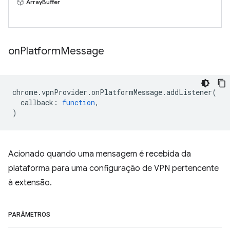
ArrayBuffer
on
Platform
Message
chrome
.
vpnProvider
.
onPlatformMessage
.
addListener
(
callback
:
function
,
)
Acionado quando uma mensagem é recebida da
plataforma para uma configuração de VPN pertencente
à extensão.
PARÂMETROS