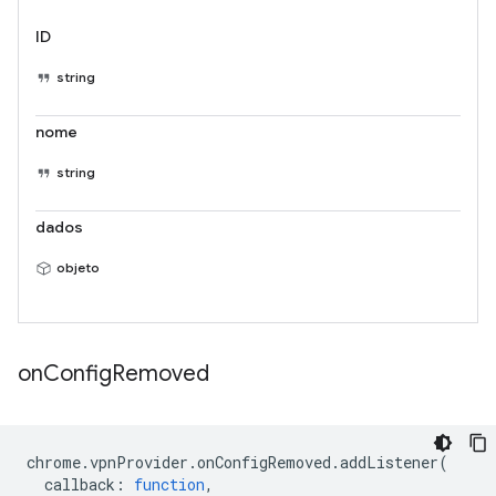
ID
string
nome
string
dados
objeto
on
Config
Removed
chrome
.
vpnProvider
.
onConfigRemoved
.
addListener
(
callback
:
function
,