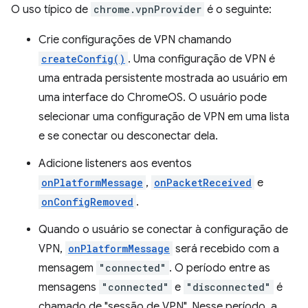
O uso típico de
chrome.vpnProvider
é o seguinte:
Crie configurações de VPN chamando
createConfig()
. Uma configuração de VPN é
uma entrada persistente mostrada ao usuário em
uma interface do ChromeOS. O usuário pode
selecionar uma configuração de VPN em uma lista
e se conectar ou desconectar dela.
Adicione listeners aos eventos
onPlatformMessage
,
onPacketReceived
e
onConfigRemoved
.
Quando o usuário se conectar à configuração de
VPN,
onPlatformMessage
será recebido com a
mensagem
"connected"
. O período entre as
mensagens
"connected"
e
"disconnected"
é
chamado de "sessão de VPN". Nesse período, a