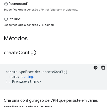
"connected"
Especifica que a conexão VPN foi feita sem problemas.
"failure"
Especifica que a conexão VPN falhou.
Métodos
create
Config(
)
chrome
.
vpnProvider
.
createConfig
(
name
:
string
,
)
:
Promise<string>
Cria uma configuração de VPN que persiste em várias