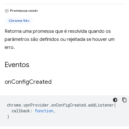
Promessa<void>
Chrome 96+
Retorna uma promessa que é resolvida quando os
parâmetros são definidos ou rejeitada se houver um
erro.
Eventos
on
Config
Created
chrome
.
vpnProvider
.
onConfigCreated
.
addListener
(
callback
:
function
,
)