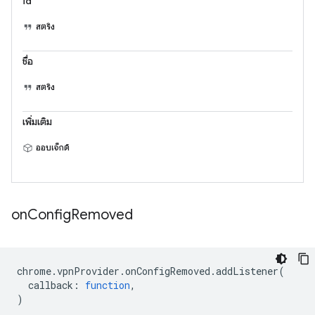
id
สตริง
ชื่อ
สตริง
เพิ่มเติม
ออบเจ็กต์
on
Config
Removed
chrome
.
vpnProvider
.
onConfigRemoved
.
addListener
(
callback
:
function
,
)