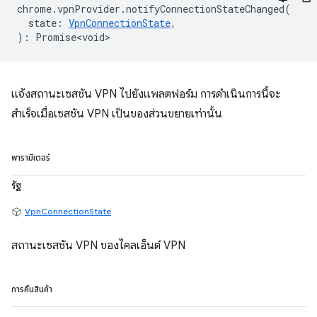
chrome
.
vpnProvider
.
notifyConnectionStateChanged
(
state
:
VpnConnectionState
,
)
:
Promise<void>
แจ้งสถานะเซสชัน VPN ไปยังแพลตฟอร์ม การดำเนินการนี้จะ
สำเร็จเมื่อเซสชัน VPN เป็นของส่วนขยายเท่านั้น
พารามิเตอร์
รัฐ
VpnConnectionState
สถานะเซสชัน VPN ของไคลเอ็นต์ VPN
การคืนสินค้า