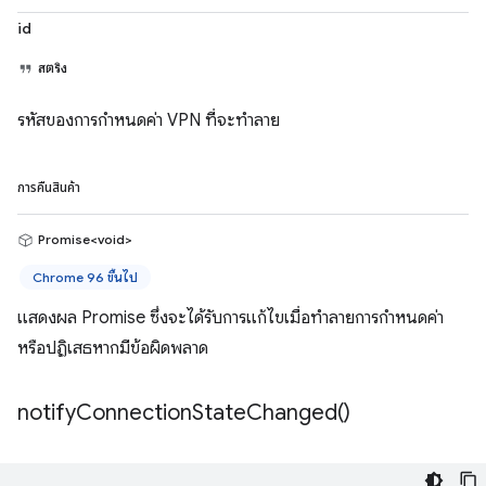
id
สตริง
รหัสของการกำหนดค่า VPN ที่จะทำลาย
การคืนสินค้า
Promise<void>
Chrome 96 ขึ้นไป
แสดงผล Promise ซึ่งจะได้รับการแก้ไขเมื่อทำลายการกำหนดค่า
หรือปฏิเสธหากมีข้อผิดพลาด
notify
Connection
State
Changed(
)