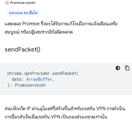
Promise<void>
Chrome 96 ขึ้นไป
แสดงผล Promise ซึ่งจะได้รับการแก้ไขเมื่อการแจ้งเตือนเสร็จ
สมบูรณ์ หรือปฏิเสธหากมีข้อผิดพลาด
send
Packet(
)
chrome
.
vpnProvider
.
sendPacket
(
data
:
ArrayBuffer
,
)
:
Promise<void>
ส่งแพ็กเก็ต IP ผ่านอุโมงค์ที่สร้างขึ้นสำหรับเซสชัน VPN การดำเนิน
การนี้จะสำเร็จเมื่อเซสชัน VPN เป็นของส่วนขยายเท่านั้น