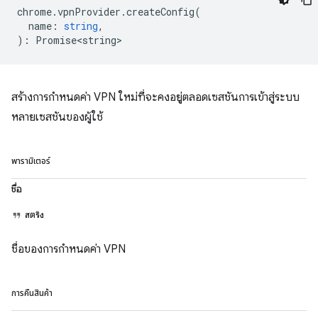
chrome
.
vpnProvider
.
createConfig
(
name
:
string
,
)
:
Promise<string>
สร้างการกำหนดค่า VPN ใหม่ที่จะคงอยู่ตลอดเซสชันการเข้าสู่ระบบ
หลายเซสชันของผู้ใช้
พารามิเตอร์
ชื่อ
สตริง
ชื่อของการกำหนดค่า VPN
การคืนสินค้า