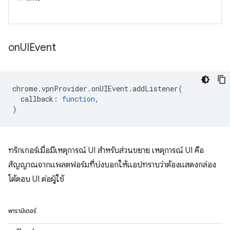
on
UIEvent
chrome
.
vpnProvider
.
onUIEvent
.
addListener
(
callback
:
function
,
)
ทริกเกอร์เมื่อมีเหตุการณ์ UI สำหรับส่วนขยาย เหตุการณ์ UI คือ
สัญญาณจากแพลตฟอร์มที่บ่งบอกให้แอปทราบว่าต้องแสดงกล่อง
โต้ตอบ UI ต่อผู้ใช้
พารามิเตอร์