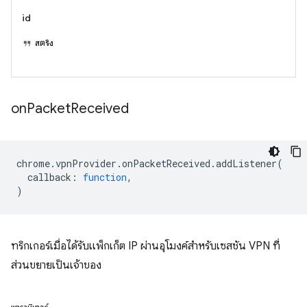
id
สตริง
on
Packet
Received
chrome
.
vpnProvider
.
onPacketReceived
.
addListener
(
callback
:
function
,
)
ทริกเกอร์เมื่อได้รับแพ็กเก็ต IP ผ่านอุโมงค์สำหรับเซสชัน VPN ที่
ส่วนขยายเป็นเจ้าของ