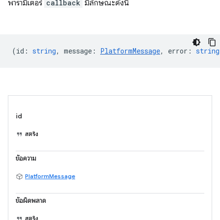
พารามิเตอร์
callback
มีลักษณะดังนี้
(
id
:
string
,
message
:
PlatformMessage
,
error
:
string
id
สตริง
ข้อความ
PlatformMessage
ข้อผิดพลาด
สตริง