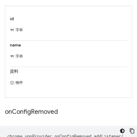
id
字串
name
字串
資料
物件
on
Config
Removed
chrome
.
vpnProvider
.
onConfigRemoved
.
addListener
(