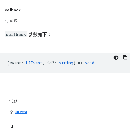
callback
函式
callback
參數如下：
(
event
:
UIEvent
,
id?
:
string
) =>
void
活動
UIEvent
id