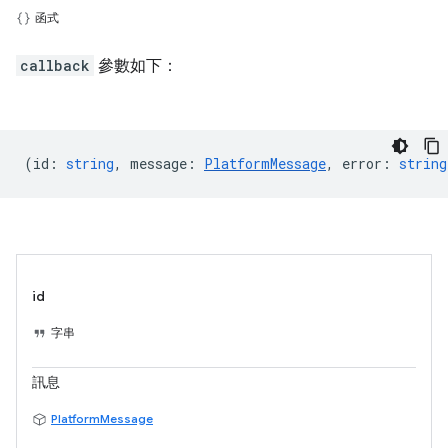
函式
callback
參數如下：
(
id
:
string
,
message
:
PlatformMessage
,
error
:
string
id
字串
訊息
PlatformMessage