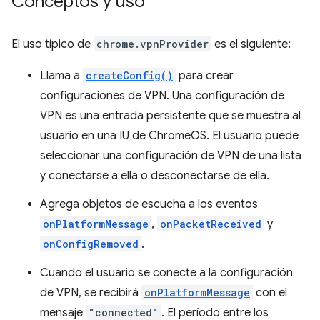
Conceptos y uso
El uso típico de
chrome.vpnProvider
es el siguiente:
Llama a
createConfig()
para crear
configuraciones de VPN. Una configuración de
VPN es una entrada persistente que se muestra al
usuario en una IU de ChromeOS. El usuario puede
seleccionar una configuración de VPN de una lista
y conectarse a ella o desconectarse de ella.
Agrega objetos de escucha a los eventos
onPlatformMessage
,
onPacketReceived
y
onConfigRemoved
.
Cuando el usuario se conecte a la configuración
de VPN, se recibirá
onPlatformMessage
con el
mensaje
"connected"
. El período entre los