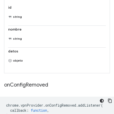
id
string
nombre
string
datos
objeto
on
Config
Removed
chrome
.
vpnProvider
.
onConfigRemoved
.
addListener
(
callback
:
function
,