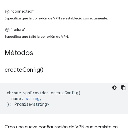
"connected"
Especifica que la conexión de VPN se estableció correctamente.
"failure"
Especifica que falló la conexión de VPN.
Métodos
create
Config(
)
chrome
.
vpnProvider
.
createConfig
(
name
:
string
,
)
:
Promise<string>
Crea una nueva configuración de VPN que persiste en