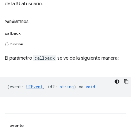
de la IU al usuario.
PARÁMETROS
callback
función
El parámetro
callback
se ve de la siguiente manera:
(
event
:
UIEvent
,
id?
:
string
) =>
void
evento