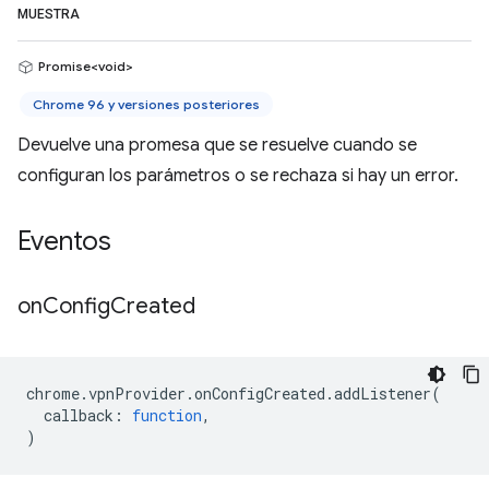
MUESTRA
Promise<void>
Chrome 96 y versiones posteriores
Devuelve una promesa que se resuelve cuando se
configuran los parámetros o se rechaza si hay un error.
Eventos
on
Config
Created
chrome
.
vpnProvider
.
onConfigCreated
.
addListener
(
callback
:
function
,
)