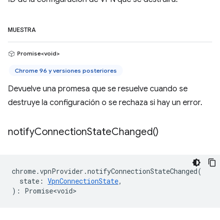
MUESTRA
Promise<void>
Chrome 96 y versiones posteriores
Devuelve una promesa que se resuelve cuando se
destruye la configuración o se rechaza si hay un error.
notify
Connection
State
Changed(
)
chrome
.
vpnProvider
.
notifyConnectionStateChanged
(
state
:
VpnConnectionState
,
)
:
Promise<void>