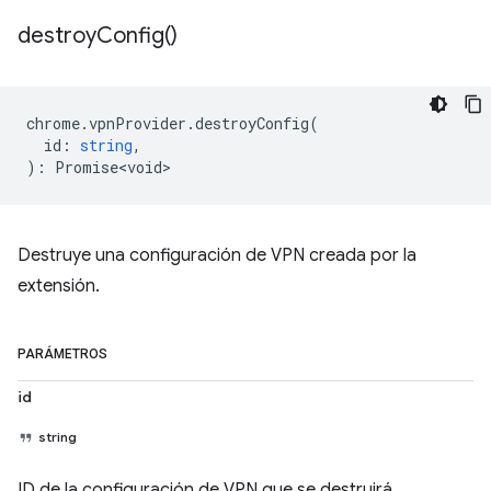
destroy
Config(
)
chrome
.
vpnProvider
.
destroyConfig
(
id
:
string
,
)
:
Promise<void>
Destruye una configuración de VPN creada por la
extensión.
PARÁMETROS
id
string
ID de la configuración de VPN que se destruirá.