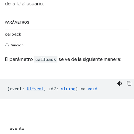
de la IU al usuario.
PARÁMETROS
callback
función
El parámetro
callback
se ve de la siguiente manera:
(
event
:
UIEvent
,
id?
:
string
) =>
void
evento