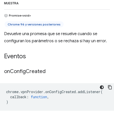
MUESTRA
Promise<void>
Chrome 96 y versiones posteriores
Devuelve una promesa que se resuelve cuando se
configuran los parámetros o se rechaza si hay un error.
Eventos
on
Config
Created
chrome
.
vpnProvider
.
onConfigCreated
.
addListener
(
callback
:
function
,
)