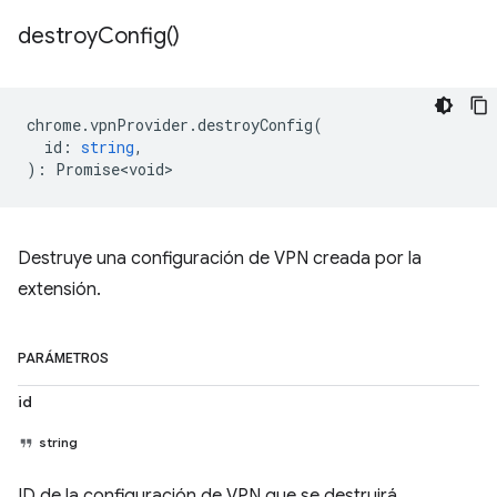
destroy
Config(
)
chrome
.
vpnProvider
.
destroyConfig
(
id
:
string
,
)
:
Promise<void>
Destruye una configuración de VPN creada por la
extensión.
PARÁMETROS
id
string
ID de la configuración de VPN que se destruirá.