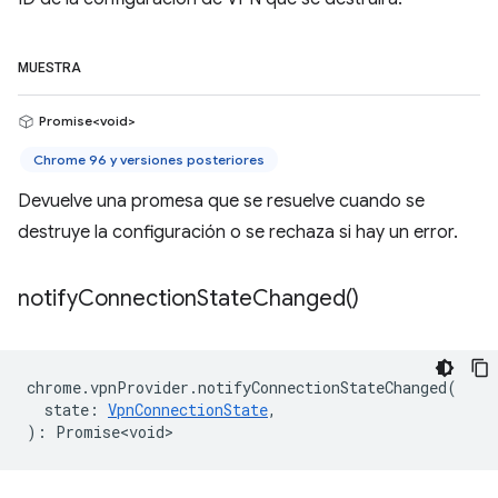
MUESTRA
Promise<void>
Chrome 96 y versiones posteriores
Devuelve una promesa que se resuelve cuando se
destruye la configuración o se rechaza si hay un error.
notify
Connection
State
Changed(
)
chrome
.
vpnProvider
.
notifyConnectionStateChanged
(
state
:
VpnConnectionState
,
)
:
Promise<void>