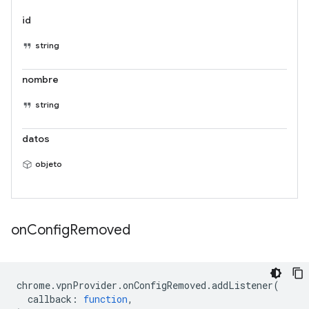
id
string
nombre
string
datos
objeto
on
Config
Removed
chrome
.
vpnProvider
.
onConfigRemoved
.
addListener
(
callback
:
function
,