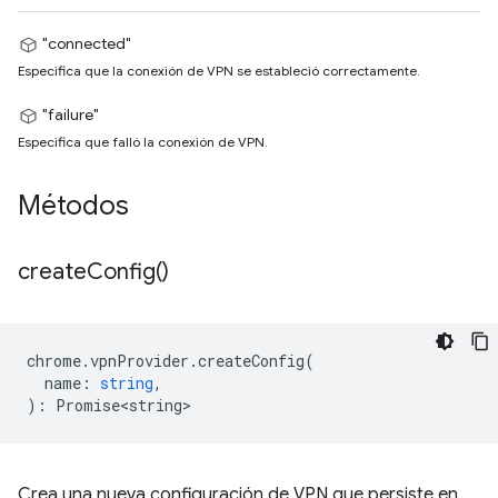
"connected"
Especifica que la conexión de VPN se estableció correctamente.
"failure"
Especifica que falló la conexión de VPN.
Métodos
create
Config(
)
chrome
.
vpnProvider
.
createConfig
(
name
:
string
,
)
:
Promise<string>
Crea una nueva configuración de VPN que persiste en