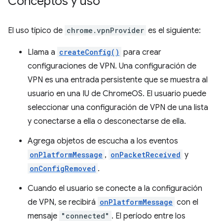
Conceptos y uso
El uso típico de
chrome.vpnProvider
es el siguiente:
Llama a
createConfig()
para crear
configuraciones de VPN. Una configuración de
VPN es una entrada persistente que se muestra al
usuario en una IU de ChromeOS. El usuario puede
seleccionar una configuración de VPN de una lista
y conectarse a ella o desconectarse de ella.
Agrega objetos de escucha a los eventos
onPlatformMessage
,
onPacketReceived
y
onConfigRemoved
.
Cuando el usuario se conecte a la configuración
de VPN, se recibirá
onPlatformMessage
con el
mensaje
"connected"
. El período entre los