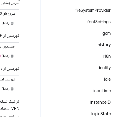
آدرس پخش برای رابط VPN. (پیش‌فرض: از آد
file
System
Provider
سرورهای DNS
font
Settings
رشته[]
gcm
فهرستی از IPهای مربوط به سرورهای DNS.
history
جستجوی دا
i18n
رشته[]
ا
identity
فهرستی از د
idle
فهرست استث
رشته[]
input
.
ime
instance
ID
VPN استف
login
State