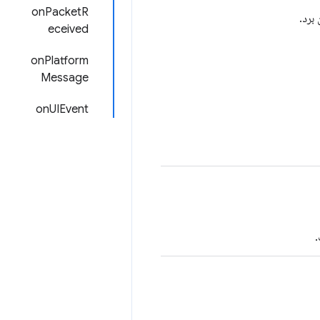
onPacketR
 برد.
eceived
onPlatform
Message
onUIEvent