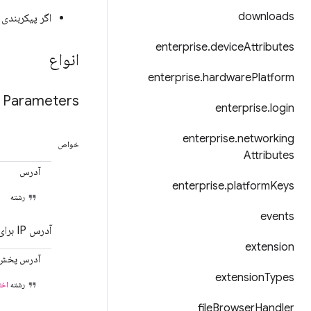
downloads
اگر پیکربندی VPN دیگر لازم نباشد، می‌توان آن را با فراخوان
enterprise
.
device
Attributes
انواع
enterprise
.
hardware
Platform
Parameters
enterprise
.
login
enterprise
.
networking
خواص
Attributes
آدرس
enterprise
.
platform
Keys
رشته
events
آدرس IP برای رابط VPN در نماد CIDR. IPv4 در حال حاضر تنها حالت پشتیبانی شده است.
extension
آدرس پخش
extension
Types
رشته
اخت
file
Browser
Handler