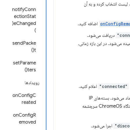
نشان داده می‌شود. کاربر می‌تواند یک پیکربندی VPN را از یک لیست انتخاب کرده و به آن
notifyConn
ectionStat
eChanged(
onConfigRem
اضافه کنید.
)
دریافت می‌شود.
sendPacke
VPN ses" نامیده می‌شود. در این بازه زمانی،
t()
setParame
ters()
رویدادها
"connected"
اعلام کنید.
onConfigC
وقتی مراحل قبلی بدون خطا انجام شوند، یک تونل مجازی به پشته شبکه ChromeOS ایجاد می‌شود. بسته‌های IP
reated
از طریق تونل ارسال شوند و هر بسته‌ای که از دستگاه ChromeOS سرچشمه
onConfigR
emoved
اجرا می‌شود.