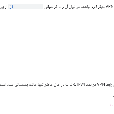
ی
destroyConfig()
از بین
یاری