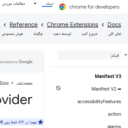
اسناد
مطالعات موردی
I
Reference
Chrome Extensions
Docs
نمای کلی
شروع کنید
توسعه دهید
چگونه
هوش مصنوعی
Manifest V3
صفحه اصلی
Docs
➡ Manifest V2
ovider
accessibility
Features
action
مهم:
این API
فقط روی ChromeOS
alarms