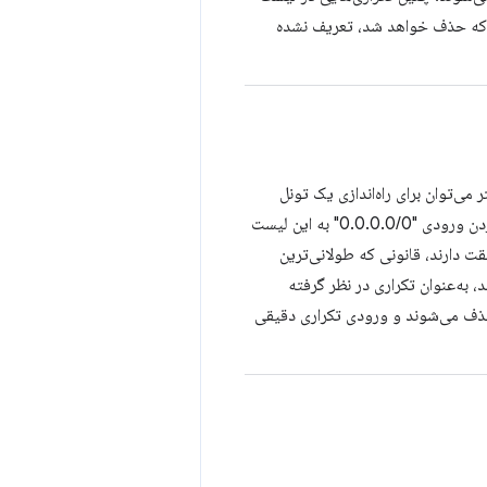
 ورودی تکراری دقیقی که حذف خواهد شد، تعریف نشده
 اضافه کنید. از این پارامتر می‌توان برای راه‌اندازی یک تونل
تقسیم‌شده استفاده کرد. به‌طور پیش‌فرض هیچ ترافیکی به تونل هدایت نمی‌شود. اضافه کردن ورودی "0.0.0.0/0" به این لیست
ت دارند، قانونی که طولانی‌ترین
ایی که با یک بلوک CIDR مشابه مطابقت دارند، به‌عنوان تکراری در نظر گرفته
چنین تکراری‌هایی در لیست جمع‌آوری‌شده (exclusionList + inclusionList) حذف می‌شوند و ورودی تکراری دقیقی