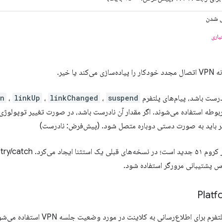
ل شدن
یاری
کند یا خیر.
درست باشد، پیام‌های پلتفرم
suspend
،
linkChanged
،
linkUp
،
wn
بر باید به صورت دستی دوباره متصل شود. (پیش‌فرض: نادرست)
ا
س پشتیبانی مرورگر استفاده شود.
Platf