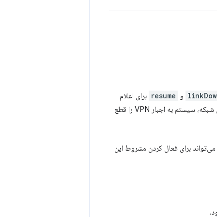
linkDo
و
resume
برای اعلام
رویدادهای مربوطه استفاده می‌شوند. اگر مقدار آن نادرست باشد، در صورت تغییر توپولوژی شبکه، سیستم به اجبار VPN را قطع
ین ویژگی در کروم ۵۱ جدید است؛ در نسخه‌های قبلی یک استثنا ایجاد می‌کرد. try/catch می‌تواند برای فعال کردن مشروط این