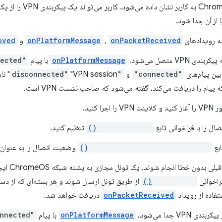
کاربری ChromeOS به کاربر 
از آن جدا شود.
به رویدادهای
onPacketReceived
،
onPlatformMessage
و
oved
ی VPN متصل می‌شود،
onPlatformMessage
با پیام
"connected"
بین پیام‌های
"connected"
و
"disconnected"
"sion
ه پیام را دریافت می‌کند، گفته می‌شود که صاحب نشست VPN است.
اجرا کنید.
صال را با فراخوانی تابع
setParameters()
تنظیم کنید.
ابع
notifyConnectionStateChanged()
وضعیت اتصال را به عنوان
فراخوانی
sendPacket()
ستفاده از رویداد
onPacketReceived
دریافت خواهد شد.
ی VPN جدا می‌شود،
onPlatformMessage
با پیام
"disconnected"