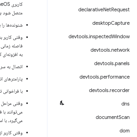
declarative
Net
Request
متصل شود یا 
desktop
Capture
شنونده‌ها را 
devtools
.
inspected
Window
وقتی کاربر به پیکربند
فاصله زمانی 
devtools
.
network
به افزونه‌ای ک
devtools
.
panels
اتصال به سرور VPN را آغاز کنید و کلاینت VPN را 
devtools
.
performance
پارامترهای ات
devtools
.
recorder
با فراخوانی ت
dns
می‌توانند با 
document
Scan
می‌گیرد، با ا
dom
وقتی کاربر از پیکربند