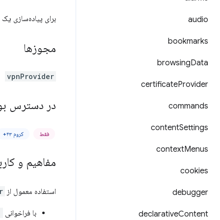
برای پیاده‌سازی یک کلاینت 
audio
bookmarks
مجوزها
browsing
Data
vpnProvider
certificate
Provider
در دسترس بو
commands
content
Settings
فقط
کروم ۴۳+
context
Menus
مفاهیم و کارب
cookies
استفاده معمول از
r
debugger
با فراخوانی
)
declarative
Content