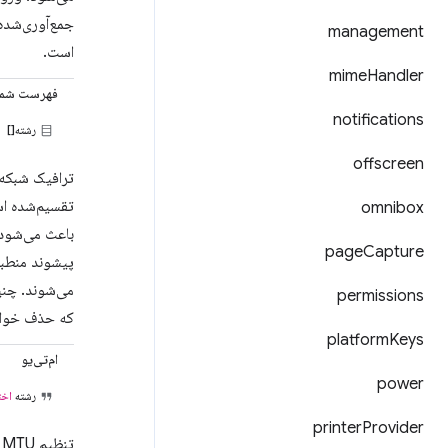
management
است.
mime
Handler
فهرست شم
notifications
رشته[]
offscreen
omnibox
باعث می‌شود 
page
Capture
permissions
که حذف خواه
platform
Keys
ام‌تی‌یو
power
رشته
اخت
printer
Provider
تنظیم MTU برای رابط VPN. (پیش‌فرض: ۱۵۰۰ بایت)