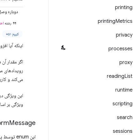
printing
دوباره وص
printing
Metrics
رشته
اخت
کروم ۵۱+
privacy
اینکه آیا افزونه VPN اتصال مجدد خودکار را پیاده‌سازی می‌
processes
اگر مقدار آن 
proxy
reading
List
می‌کند و کار
runtime
scripting
ویژگی بر اسا
search
orm
Message
sessions
این enum توسط پلتفرم برای اطلاع‌رسانی به کلاینت در مورد وضعیت جلسه VPN استفاده می‌شود.