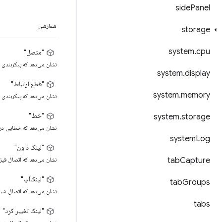
side
Panel
شمارشی
storage
system
.
cpu
"متصل"
نشان می‌دهد که پیکربندی VPN متصل شده است.
system
.
display
"قطع ارتباط"
system
.
memory
نشان می‌دهد که پیکربندی VPN قطع شده است.
"خطا"
system
.
storage
نشان می‌دهد که خطایی در اتصال VPN رخ داده است، مثلاً یک وقفه زمانی. توضیحی از خطا به عنوان آرگومان خطا به
system
Log
"لینک داون"
Capture
tab
نشان می‌دهد که اتصال ف
"لینک‌آپ"
tab
Groups
نشان می‌دهد که اتصال شب
tabs
"لینک تغییر کرد"