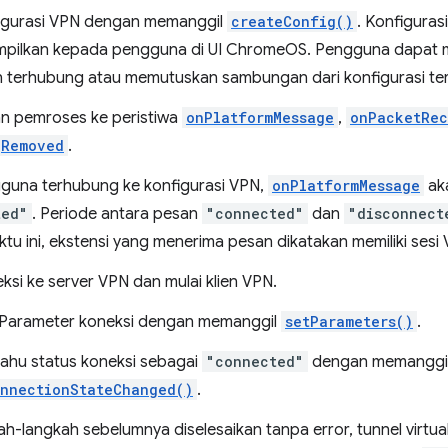
igurasi VPN dengan memanggil
createConfig()
. Konfiguras
mpilkan kepada pengguna di UI ChromeOS. Pengguna dapat me
n terhubung atau memutuskan sambungan dari konfigurasi te
n pemroses ke peristiwa
onPlatformMessage
,
onPacketRec
gRemoved
.
guna terhubung ke konfigurasi VPN,
onPlatformMessage
ak
ted"
. Periode antara pesan
"connected"
dan
"disconnect
tu ini, ekstensi yang menerima pesan dikatakan memiliki sesi
ksi ke server VPN dan mulai klien VPN.
 Parameter koneksi dengan memanggil
setParameters()
.
ahu status koneksi sebagai
"connected"
dengan memanggi
onnectionStateChanged()
.
ah-langkah sebelumnya diselesaikan tanpa error, tunnel virtua