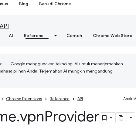
asus
Blog
Baru di Chrome
API
AI
Referensi
Contoh
Chrome Web Store
Google menggunakan teknologi AI untuk menerjemahkan
bahasa pilihan Anda. Terjemahan AI mungkin mengandung
Chrome Extensions
Reference
API
Apakah
me
.
vpn
Provider