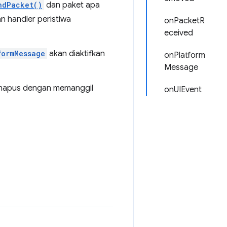
ndPacket()
dan paket apa
 handler peristiwa
onPacketR
eceived
formMessage
akan diaktifkan
onPlatform
Message
 dihapus dengan memanggil
onUIEvent