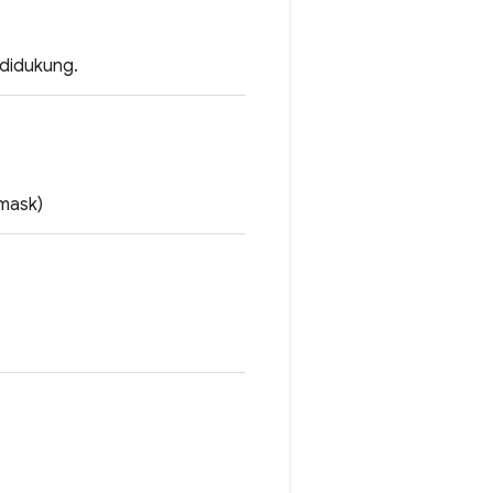
 didukung.
 mask)