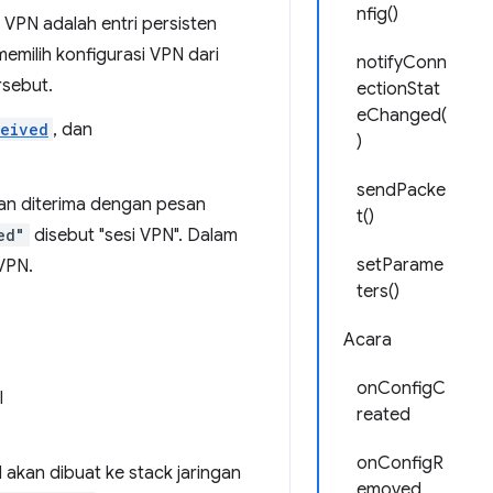
nfig()
i VPN adalah entri persisten
milih konfigurasi VPN dari
notifyConn
rsebut.
ectionStat
eChanged(
eived
, dan
)
sendPacke
an diterima dengan pesan
t()
ed"
disebut "sesi VPN". Dalam
setParame
 VPN.
ters()
Acara
onConfigC
l
reated
onConfigR
l akan dibuat ke stack jaringan
emoved