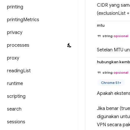
CIDR yang sama
printing
(exclusionList 
printing
Metrics
mtu
privacy
string
opsional
processes
Setelan MTU unt
proxy
hubungkan kemb
reading
List
string
opsional
Chrome 51+
runtime
Apakah ekstens
scripting
Jika benar (tru
search
digunakan untu
sessions
VPN secara pak