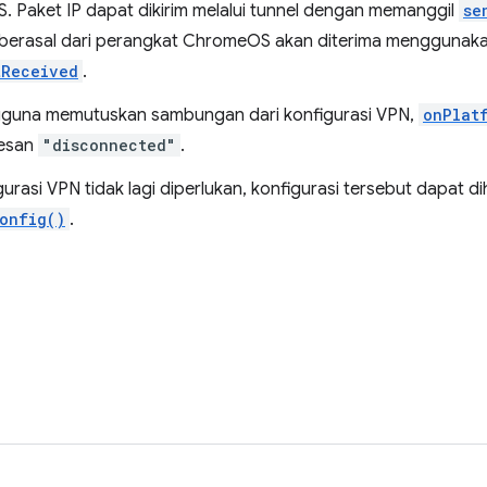
 Paket IP dapat dikirim melalui tunnel dengan memanggil
se
berasal dari perangkat ChromeOS akan diterima menggunakan
tReceived
.
guna memutuskan sambungan dari konfigurasi VPN,
onPlat
esan
"disconnected"
.
igurasi VPN tidak lagi diperlukan, konfigurasi tersebut dapat
onfig()
.