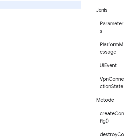
Jenis
Parameter
s
PlatformM
essage
UIEvent
VpnConne
ctionState
Metode
createCon
fig()
destroyCo