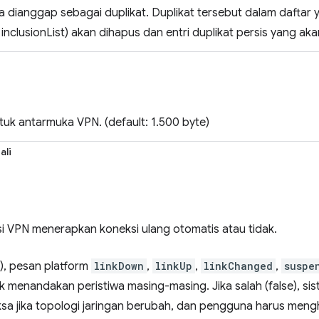
 dianggap sebagai duplikat. Duplikat tersebut dalam daftar
+ inclusionList) akan dihapus dan entri duplikat persis yang ak
uk antarmuka VPN. (default: 1.500 byte)
ali
i VPN menerapkan koneksi ulang otomatis atau tidak.
e), pesan platform
linkDown
,
linkUp
,
linkChanged
,
suspe
k menandakan peristiwa masing-masing. Jika salah (false), s
sa jika topologi jaringan berubah, dan pengguna harus men