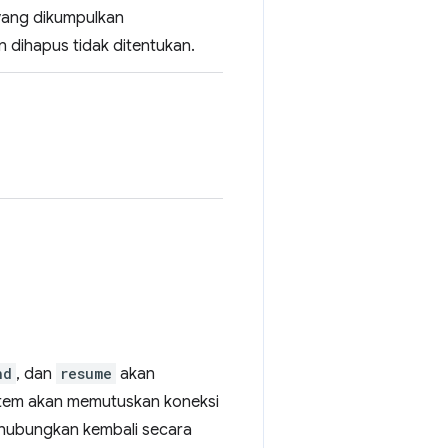
 yang dikumpulkan
an dihapus tidak ditentukan.
nd
, dan
resume
akan
istem akan memutuskan koneksi
ghubungkan kembali secara