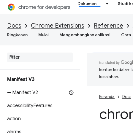
Dokumen
Studi k
Docs
Chrome Extensions
Reference
Ringkasan
Mulai
Mengembangkan aplikasi
Cara
konten ke dalam 
kesalahan.
Manifest V3
➡ Manifest V2
Beranda
Docs
accessibility
Features
chro
action
alarms