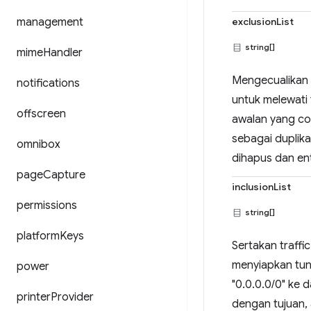
management
exclusionList
string[]
mime
Handler
Mengecualikan t
notifications
untuk melewati 
offscreen
awalan yang co
sebagai duplika
omnibox
dihapus dan ent
page
Capture
inclusionList
permissions
string[]
platform
Keys
Sertakan traffi
menyiapkan tunn
power
"0.0.0.0/0" ke 
printer
Provider
dengan tujuan,