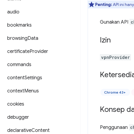
Penting:
API ini han
audio
Gunakan API
c
bookmarks
browsing
Data
Izin
certificate
Provider
vpnProvider
commands
Ketersedi
content
Settings
context
Menus
Chrome 43+
cookies
Konsep d
debugger
Penggunaan
c
declarative
Content