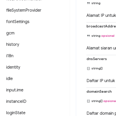
string
file
System
Provider
Alamat IP untuk
font
Settings
broadcastAddre
gcm
string
opsional
history
Alamat siaran u
i18n
dnsServers
identity
string[]
idle
Daftar IP untuk
input
.
ime
domainSearch
instance
ID
string[]
opsiona
login
State
Daftar domain p