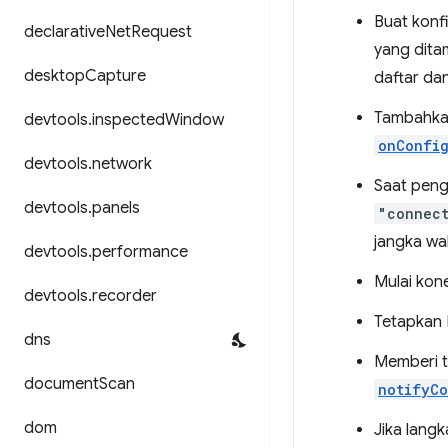
Buat konf
declarative
Net
Request
yang dita
desktop
Capture
daftar da
Tambahka
devtools
.
inspected
Window
onConfi
devtools
.
network
Saat peng
devtools
.
panels
"connec
jangka wak
devtools
.
performance
Mulai kone
devtools
.
recorder
Tetapkan
dns
Memberi t
document
Scan
notifyC
dom
Jika langk