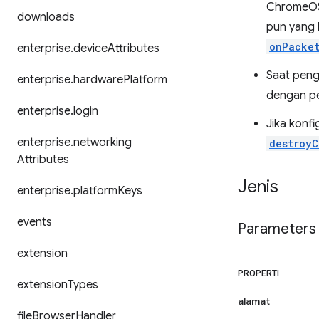
ChromeOS.
downloads
pun yang 
onPacke
enterprise
.
device
Attributes
Saat peng
enterprise
.
hardware
Platform
dengan p
enterprise
.
login
Jika konf
enterprise
.
networking
destroyC
Attributes
Jenis
enterprise
.
platform
Keys
events
Parameters
extension
PROPERTI
extension
Types
alamat
file
Browser
Handler