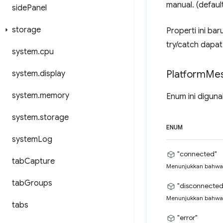
manual. (default
side
Panel
storage
Properti ini ba
try/catch dapa
system
.
cpu
Platform
Me
system
.
display
system
.
memory
Enum ini diguna
system
.
storage
ENUM
system
Log
"connected"
tab
Capture
Menunjukkan bahwa 
tab
Groups
"disconnected
Menunjukkan bahwa 
tabs
"error"