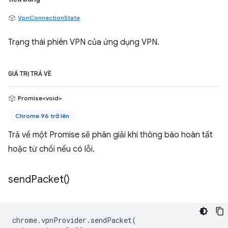
VpnConnectionState
Trạng thái phiên VPN của ứng dụng VPN.
GIÁ TRỊ TRẢ VỀ
Promise<void>
Chrome 96 trở lên
Trả về một Promise sẽ phân giải khi thông báo hoàn tất
hoặc từ chối nếu có lỗi.
send
Packet(
)
chrome
.
vpnProvider
.
sendPacket
(