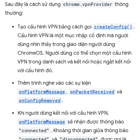
Sau đây là cách sử dụng
chrome.vpnProvider
thông
thường:
Tạo cấu hình VPN bằng cách gọi
createConfig()
.
Cấu hình VPN là một mục nhập cố định mà người
dùng nhìn thấy trong giao diện người dùng
ChromeOS. Người dùng có thể chọn một cấu hình
VPN trong danh sách và kết nối hoặc ngắt kết nối
với cấu hình đó.
Thêm trình nghe vào các sự kiện
onPlatformMessage
,
onPacketReceived
và
onConfigRemoved
.
Khi người dùng kết nối với cấu hình VPN,
onPlatformMessage
sẽ nhận được thông báo
"connected"
. Khoảng thời gian giữa thông báo
"connected"
và
"disconnected"
được gọi là