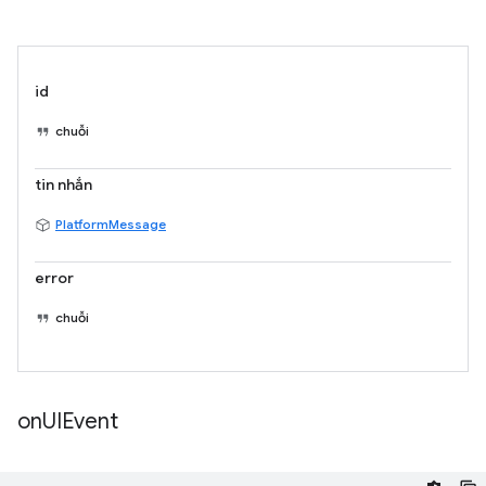
id
chuỗi
tin nhắn
PlatformMessage
error
chuỗi
on
UIEvent