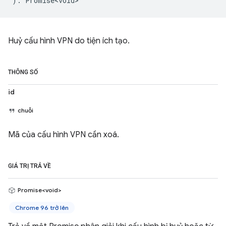
)
:
Promise<void>
Huỷ cấu hình VPN do tiện ích tạo.
THÔNG SỐ
id
chuỗi
Mã của cấu hình VPN cần xoá.
GIÁ TRỊ TRẢ VỀ
Promise<void>
Chrome 96 trở lên