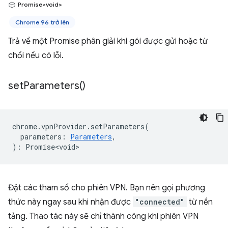
Promise<void>
Chrome 96 trở lên
Trả về một Promise phân giải khi gói được gửi hoặc từ
chối nếu có lỗi.
set
Parameters(
)
chrome
.
vpnProvider
.
setParameters
(
parameters
:
Parameters
,
)
:
Promise<void>
Đặt các tham số cho phiên VPN. Bạn nên gọi phương
thức này ngay sau khi nhận được
"connected"
từ nền
tảng. Thao tác này sẽ chỉ thành công khi phiên VPN