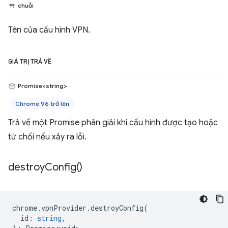
chuỗi
Tên của cấu hình VPN.
GIÁ TRỊ TRẢ VỀ
Promise<string>
Chrome 96 trở lên
Trả về một Promise phân giải khi cấu hình được tạo hoặc
từ chối nếu xảy ra lỗi.
destroy
Config(
)
chrome
.
vpnProvider
.
destroyConfig
(
id
:
string
,