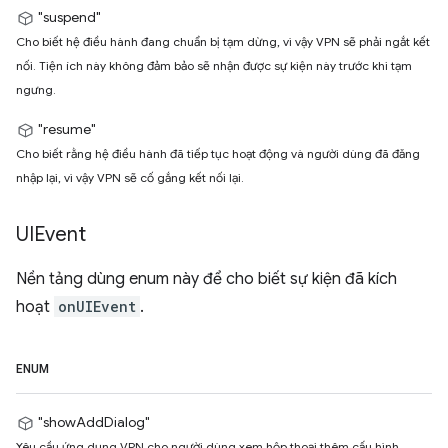
"suspend"
Cho biết hệ điều hành đang chuẩn bị tạm dừng, vì vậy VPN sẽ phải ngắt kết
nối. Tiện ích này không đảm bảo sẽ nhận được sự kiện này trước khi tạm
ngưng.
"resume"
Cho biết rằng hệ điều hành đã tiếp tục hoạt động và người dùng đã đăng
nhập lại, vì vậy VPN sẽ cố gắng kết nối lại.
UIEvent
Nền tảng dùng enum này để cho biết sự kiện đã kích
hoạt
onUIEvent
.
ENUM
"showAddDialog"
Yêu cầu ứng dụng VPN cho người dùng xem hộp thoại thêm cấu hình.