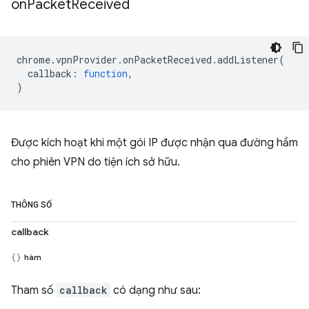
on
Packet
Received
chrome
.
vpnProvider
.
onPacketReceived
.
addListener
(
callback
:
function
,
)
Được kích hoạt khi một gói IP được nhận qua đường hầm
cho phiên VPN do tiện ích sở hữu.
THÔNG SỐ
callback
hàm
Tham số
callback
có dạng như sau: