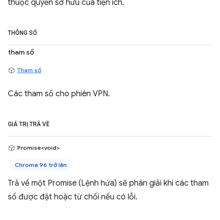
thuộc quyền sở hữu của tiện ích.
THÔNG SỐ
tham số
Tham số
Các tham số cho phiên VPN.
GIÁ TRỊ TRẢ VỀ
Promise<void>
Chrome 96 trở lên
Trả về một Promise (Lệnh hứa) sẽ phân giải khi các tham
số được đặt hoặc từ chối nếu có lỗi.