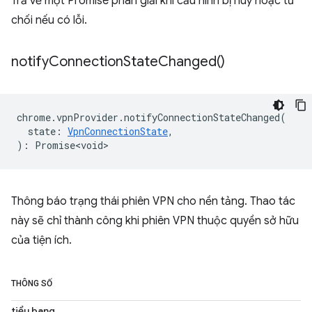
Trả về một Promise phân giải khi cấu hình bị huỷ hoặc từ
chối nếu có lỗi.
notify
Connection
State
Changed(
)
chrome
.
vpnProvider
.
notifyConnectionStateChanged
(
state
:
VpnConnectionState
,
)
:
Promise<void>
Thông báo trạng thái phiên VPN cho nền tảng. Thao tác
này sẽ chỉ thành công khi phiên VPN thuộc quyền sở hữu
của tiện ích.
THÔNG SỐ
tiểu bang