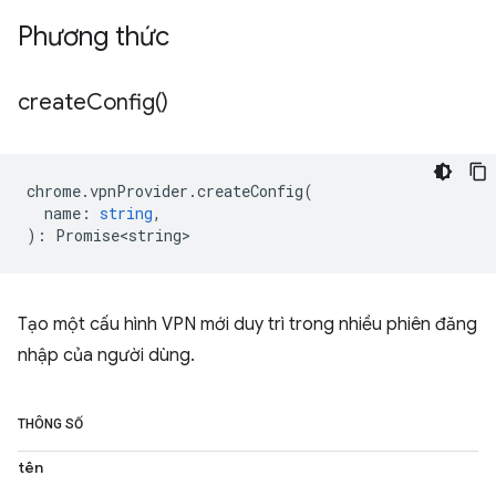
Phương thức
create
Config(
)
chrome
.
vpnProvider
.
createConfig
(
name
:
string
,
)
:
Promise<string>
Tạo một cấu hình VPN mới duy trì trong nhiều phiên đăng
nhập của người dùng.
THÔNG SỐ
tên