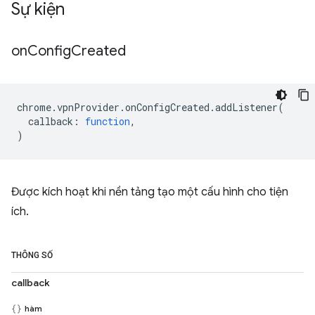
Sự kiện
on
Config
Created
chrome
.
vpnProvider
.
onConfigCreated
.
addListener
(
callback
:
function
,
)
Được kích hoạt khi nền tảng tạo một cấu hình cho tiện
ích.
THÔNG SỐ
callback
hàm