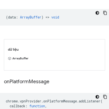
(
data
:
ArrayBuffer
) =>
void
dữ liệu
ArrayBuffer
on
Platform
Message
chrome
.
vpnProvider
.
onPlatformMessage
.
addListener
(
callback
:
function
,