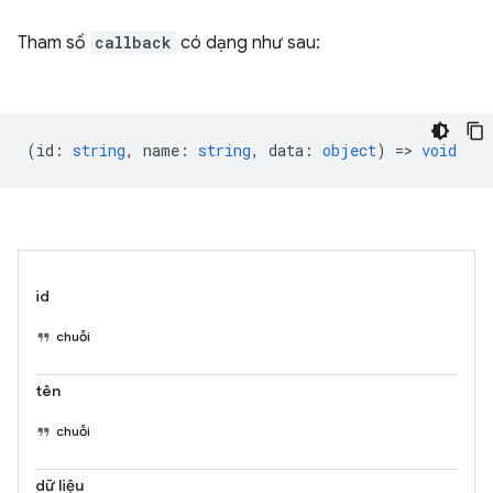
Tham số
callback
có dạng như sau:
(
id
:
string
,
name
:
string
,
data
:
object
) =>
void
id
chuỗi
tên
chuỗi
dữ liệu