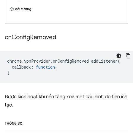
đối tượng
on
Config
Removed
chrome
.
vpnProvider
.
onConfigRemoved
.
addListener
(
callback
:
function
,
)
Được kích hoạt khi nền tảng xoá một cấu hình do tiện ích
tạo.
THÔNG SỐ