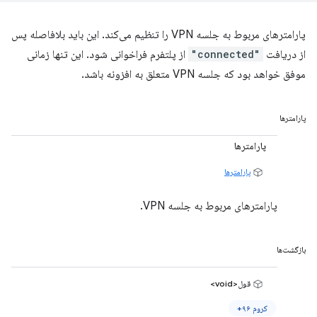
پارامترهای مربوط به جلسه VPN را تنظیم می‌کند. این باید بلافاصله پس
از دریافت
"connected"
از پلتفرم فراخوانی شود. این تنها زمانی
موفق خواهد بود که جلسه VPN متعلق به افزونه باشد.
پارامترها
پارامترها
پارامترها
پارامترهای مربوط به جلسه VPN.
بازگشت‌ها
قول<void>
کروم ۹۶+