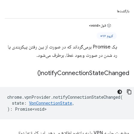
بازگشت‌ها
قول<void>
کروم ۹۶+
یک Promise برمی‌گرداند که در صورت از بین رفتن پیکربندی یا
رد شدن در صورت وجود خطا، برطرف می‌شود.
)
notify
Connection
State
Changed(
chrome
.
vpnProvider
.
notifyConnectionStateChanged
(
state
:
VpnConnectionState
,
)
:
Promise<void>
وضعیت جلسه VPN را به پلتفرم اطلاع می‌دهد. این کار تنها زمانی