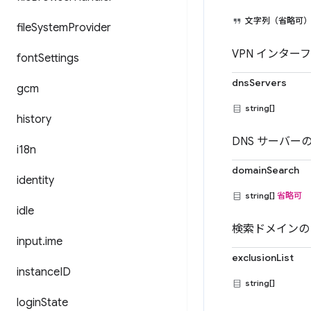
文字列（省略可
file
System
Provider
VPN インター
font
Settings
dnsServers
gcm
string[]
history
DNS サーバーの
i18n
domainSearch
identity
string[]
省略可
idle
検索ドメインの
input
.
ime
exclusionList
instance
ID
string[]
login
State