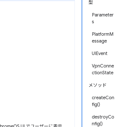
型
Parameter
s
PlatformM
essage
UIEvent
VpnConne
ctionState
メソッド
createCon
fig()
destroyCo
nfig()
romeOS UI でユーザーに表示