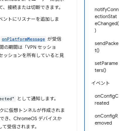
して、接続または切断できます。
notifyConn
ectionStat
ベントにリスナーを追加しま
eChanged(
)
に
onPlatformMessage
が受信
sendPacke
間の期間は「VPN セッショ
t()
 セッションを所有していると見
setParame
ters()
イベント
onConfigC
ected"
として通知します。
reated
タックに仮想トンネルが作成されま
onConfigR
、ChromeOS デバイスか
emoved
して受信されます。