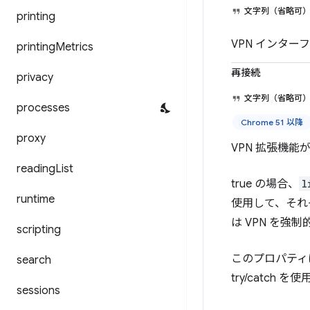
文字列（省略可
printing
VPN インターフ
printing
Metrics
再接続
privacy
文字列（省略可
processes
Chrome 51 以降
proxy
VPN 拡張機
reading
List
true の場合、
l
runtime
使用して、それ
は VPN を強
scripting
このプロパティは
search
try/catc
sessions