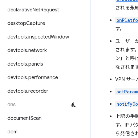
される永
declarative
Net
Request
onPlatfo
desktop
Capture
す。
devtools
.
inspected
Window
ユーザーが
されます
devtools
.
network
ン」と呼
devtools
.
panels
なされま
devtools
.
performance
VPN サ
devtools
.
recorder
setParam
notifyC
dns
上記の手順
document
Scan
す。IP 
dom
ら発信さ