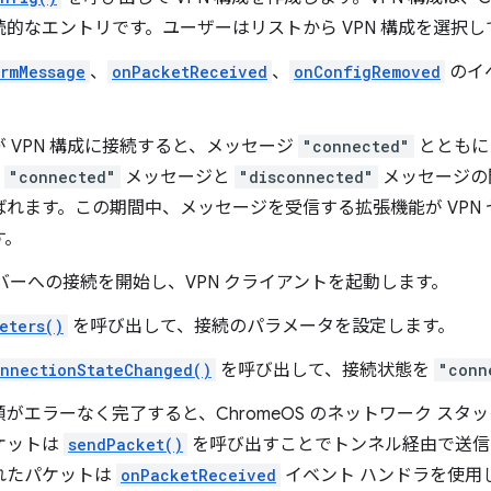
続的なエントリです。ユーザーはリストから VPN 構成を選択
rmMessage
、
onPacketReceived
、
onConfigRemoved
のイ
 VPN 構成に接続すると、メッセージ
"connected"
ととも
。
"connected"
メッセージと
"disconnected"
メッセージの
ばれます。この期間中、メッセージを受信する拡張機能が VPN
す。
ーバーへの接続を開始し、VPN クライアントを起動します。
eters()
を呼び出して、接続のパラメータを設定します。
onnectionStateChanged()
を呼び出して、接続状態を
"conn
がエラーなく完了すると、ChromeOS のネットワーク ス
パケットは
sendPacket()
を呼び出すことでトンネル経由で送信でき
れたパケットは
onPacketReceived
イベント ハンドラを使用