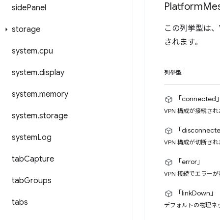
Platform
Me
side
Panel
この列挙型は、
storage
されます。
system
.
cpu
system
.
display
列挙型
system
.
memory
「connected
VPN 構成が接続さ
system
.
storage
「disconnect
system
Log
VPN 構成が切断さ
tab
Capture
「error」
VPN 接続でエラーが
tab
Groups
「linkDown」
tabs
デフォルトの物理ネ