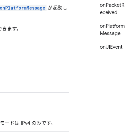
onPacketR
onPlatformMessage
が起動し
eceived
onPlatform
できます。
Message
onUIEvent
ードは IPv4 のみです。