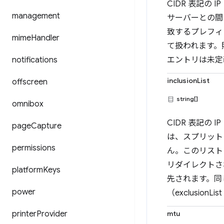
CIDR 表記の
management
サーバーとの間
致するプレフィ
mime
Handler
て扱われます。照合
notifications
エントリは未定
inclusionList
offscreen
string[]
omnibox
CIDR 表記の
page
Capture
は、スプリット
permissions
ん。このリスト
リダイレクトさ
platform
Keys
先されます。同
power
（exclusio
printer
Provider
mtu