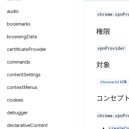
audio
chrome.vpnPr
bookmarks
権限
browsing
Data
vpnProvider
certificate
Provider
commands
対象
content
Settings
Chrome 43 以降
context
Menus
コンセプ
cookies
debugger
chrome.vpnPr
declarative
Content
createCo