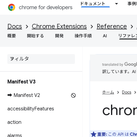
ドキュメント
事例
Docs
Chrome Extensions
Reference
概要
開始する
開発
操作手順
AI
リファレ
訳しています。A
Manifest V3
ホーム
Docs
➡ Manifest V2
chro
accessibility
Features
action
重要:
この API は
Ch
alarms