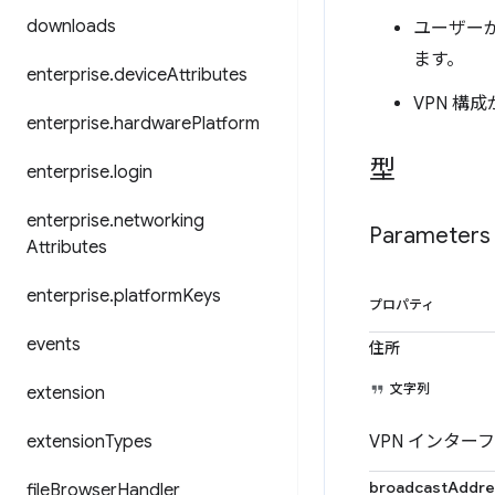
downloads
ユーザーが
ます。
enterprise
.
device
Attributes
VPN 構
enterprise
.
hardware
Platform
型
enterprise
.
login
enterprise
.
networking
Parameters
Attributes
enterprise
.
platform
Keys
プロパティ
events
住所
文字列
extension
extension
Types
VPN インター
broadcastAddre
file
Browser
Handler