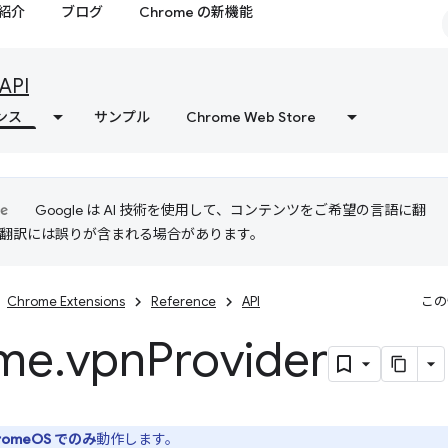
紹介
ブログ
Chrome の新機能
API
ンス
サンプル
Chrome Web Store
Google は AI 技術を使用して、コンテンツをご希望の言語に翻
I 翻訳には誤りが含まれる場合があります。
Chrome Extensions
Reference
API
この
me
.
vpn
Provider
romeOS でのみ
動作します。