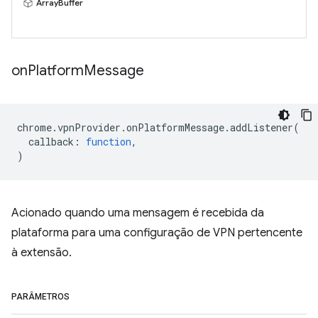
ArrayBuffer
on
Platform
Message
chrome
.
vpnProvider
.
onPlatformMessage
.
addListener
(
callback
:
function
,
)
Acionado quando uma mensagem é recebida da
plataforma para uma configuração de VPN pertencente
à extensão.
PARÂMETROS