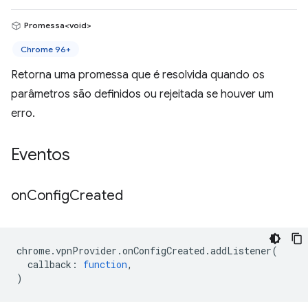
Promessa<void>
Chrome 96+
Retorna uma promessa que é resolvida quando os
parâmetros são definidos ou rejeitada se houver um
erro.
Eventos
on
Config
Created
chrome
.
vpnProvider
.
onConfigCreated
.
addListener
(
callback
:
function
,
)