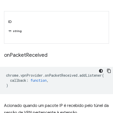
ID
string
on
Packet
Received
chrome
.
vpnProvider
.
onPacketReceived
.
addListener
(
callback
:
function
,
)
Acionado quando um pacote IP é recebido pelo túnel da
sessão de VPN pertencente à extensão.