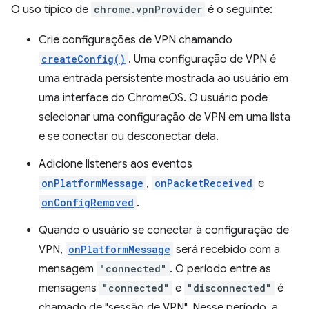
O uso típico de
chrome.vpnProvider
é o seguinte:
Crie configurações de VPN chamando
createConfig()
. Uma configuração de VPN é
uma entrada persistente mostrada ao usuário em
uma interface do ChromeOS. O usuário pode
selecionar uma configuração de VPN em uma lista
e se conectar ou desconectar dela.
Adicione listeners aos eventos
onPlatformMessage
,
onPacketReceived
e
onConfigRemoved
.
Quando o usuário se conectar à configuração de
VPN,
onPlatformMessage
será recebido com a
mensagem
"connected"
. O período entre as
mensagens
"connected"
e
"disconnected"
é
chamado de "sessão de VPN". Nesse período, a