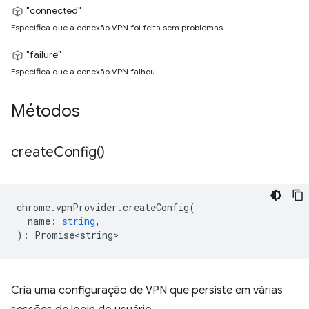
"connected"
Especifica que a conexão VPN foi feita sem problemas.
"failure"
Especifica que a conexão VPN falhou.
Métodos
create
Config(
)
chrome
.
vpnProvider
.
createConfig
(
name
:
string
,
)
:
Promise<string>
Cria uma configuração de VPN que persiste em várias