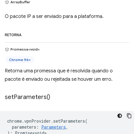
ArrayBuffer
O pacote IP a ser enviado para a plataforma.
RETORNA
Promessa<void>
Chrome 96+
Retorna uma promessa que é resolvida quando o
pacote é enviado ou rejeitada se houver um erro.
set
Parameters(
)
chrome
.
vpnProvider
.
setParameters
(
parameters
:
Parameters
,
)
:
Promise<void>