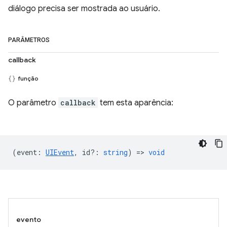
diálogo precisa ser mostrada ao usuário.
PARÂMETROS
callback
função
O parâmetro
callback
tem esta aparência:
(
event
:
UIEvent
,
id?
:
string
) =>
void
evento