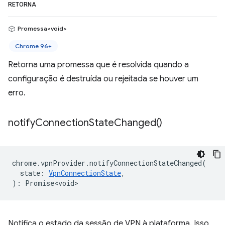
RETORNA
Promessa<void>
Chrome 96+
Retorna uma promessa que é resolvida quando a
configuração é destruída ou rejeitada se houver um
erro.
notify
Connection
State
Changed(
)
chrome
.
vpnProvider
.
notifyConnectionStateChanged
(
state
:
VpnConnectionState
,
)
:
Promise<void>
Notifica o estado da sessão de VPN à plataforma. Isso