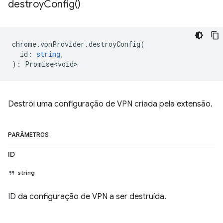
destroy
Config(
)
chrome
.
vpnProvider
.
destroyConfig
(
id
:
string
,
)
:
Promise<void>
Destrói uma configuração de VPN criada pela extensão.
PARÂMETROS
ID
string
ID da configuração de VPN a ser destruída.