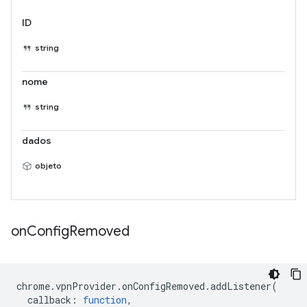
ID
string
nome
string
dados
objeto
on
Config
Removed
chrome
.
vpnProvider
.
onConfigRemoved
.
addListener
(
callback
:
function
,