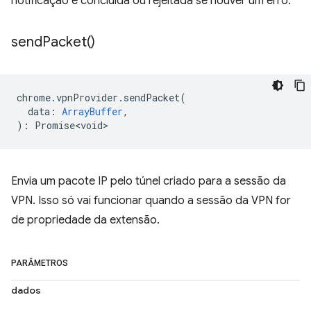
notificação é concluída ou rejeitada se houver um erro.
send
Packet(
)
chrome
.
vpnProvider
.
sendPacket
(
data
:
ArrayBuffer
,
)
:
Promise<void>
Envia um pacote IP pelo túnel criado para a sessão da
VPN. Isso só vai funcionar quando a sessão da VPN for
de propriedade da extensão.
PARÂMETROS
dados