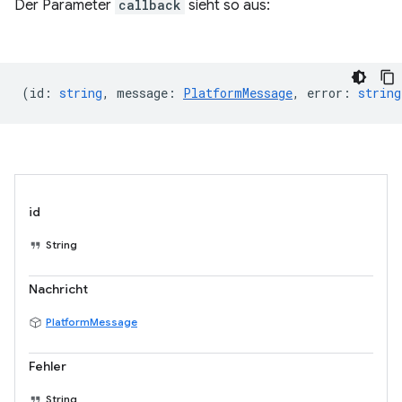
Der Parameter
callback
sieht so aus:
(
id
:
string
,
message
:
PlatformMessage
,
error
:
string
id
String
Nachricht
PlatformMessage
Fehler
String