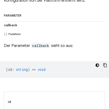
Konfiguration von der Plattform entfernt wird.
PARAMETER
callback
Funktion
Der Parameter
callback
sieht so aus:
(
id
:
string
) =>
void
id