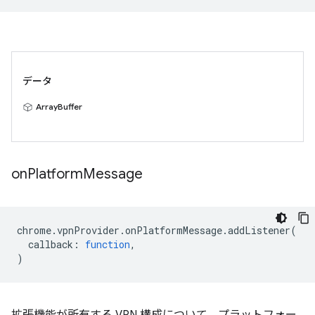
データ
ArrayBuffer
on
Platform
Message
chrome
.
vpnProvider
.
onPlatformMessage
.
addListener
(
callback
:
function
,
)