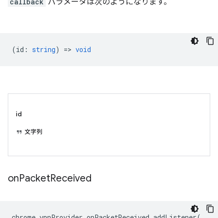
callback
パラメータは次のようになります。
(
id
:
string
) =>
void
id
文字列
on
Packet
Received
chrome
.
vpnProvider
.
onPacketReceived
.
addListener
(