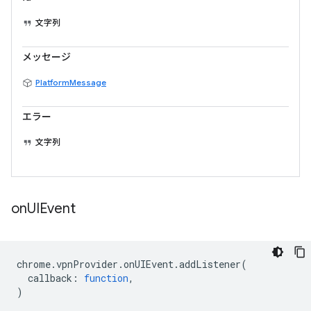
文字列
メッセージ
PlatformMessage
エラー
文字列
on
UIEvent
chrome
.
vpnProvider
.
onUIEvent
.
addListener
(
callback
:
function
,
)