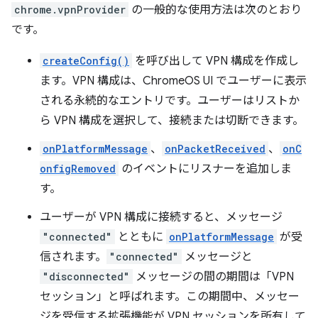
chrome.vpnProvider
の一般的な使用方法は次のとおり
です。
createConfig()
を呼び出して VPN 構成を作成し
ます。VPN 構成は、ChromeOS UI でユーザーに表示
される永続的なエントリです。ユーザーはリストか
ら VPN 構成を選択して、接続または切断できます。
onPlatformMessage
、
onPacketReceived
、
onC
onfigRemoved
のイベントにリスナーを追加しま
す。
ユーザーが VPN 構成に接続すると、メッセージ
"connected"
とともに
onPlatformMessage
が受
信されます。
"connected"
メッセージと
"disconnected"
メッセージの間の期間は「VPN
セッション」と呼ばれます。この期間中、メッセー
ジを受信する拡張機能が VPN セッションを所有して