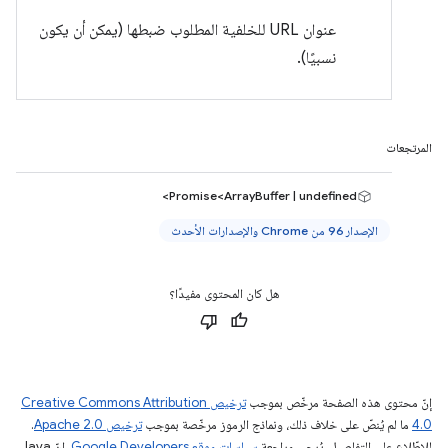
عنوان URL للخلفية المطلوب ضبطها (يمكن أن يكون
نسبيًا).
المرتجعات
Promise<ArrayBuffer | undefined>
الإصدار 96 من Chrome والإصدارات الأحدث
هل كان المحتوى مفيدًا؟
إنّ محتوى هذه الصفحة مرخّص بموجب
ترخيص Creative Commons Attribution
4.0‏
ما لم يُنصّ على خلاف ذلك، ونماذج الرموز مرخّصة بموجب
ترخيص Apache 2.0‏
.
للاطّلاع على التفاصيل، يُرجى مراجعة
سياسات موقع Google Developers‏
. إنّ Java