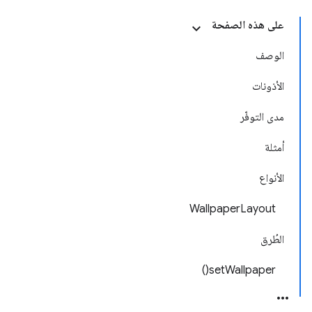
على هذه الصفحة
الوصف
الأذونات
مدى التوفّر
أمثلة
الأنواع
WallpaperLayout
الطُرق
setWallpaper()