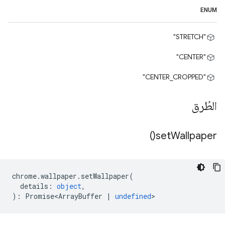
ENUM
"STRETCH"
"CENTER"
"CENTER_CROPPED"
الطُرق
)
set
Wallpaper(
chrome
.
wallpaper
.
setWallpaper
(
details
:
object
,
)
:
Promise<ArrayBuffer
|
undefined
>