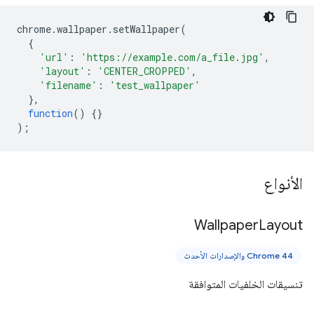
chrome
.
wallpaper
.
setWallpaper
(
{
'url'
:
'https://example.com/a_file.jpg'
,
'layout'
:
'CENTER_CROPPED'
,
'filename'
:
'test_wallpaper'
},
function
()
{}
);
الأنواع
Wallpaper
Layout
Chrome 44 والإصدارات الأحدث
تنسيقات الخلفيات المتوافقة