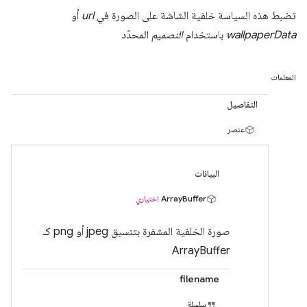
تضبط هذه السياسة خلفية الشاشة على الصورة في
url
أو
wallpaperData
باستخدام
التصميم
المحدّد
المعلمات
التفاصيل
عنصر
البيانات
ArrayBuffer
اختياري
صورة الخلفية المشفرة بتنسيق jpeg أو png كـ
ArrayBuffer
filename
سلسلة