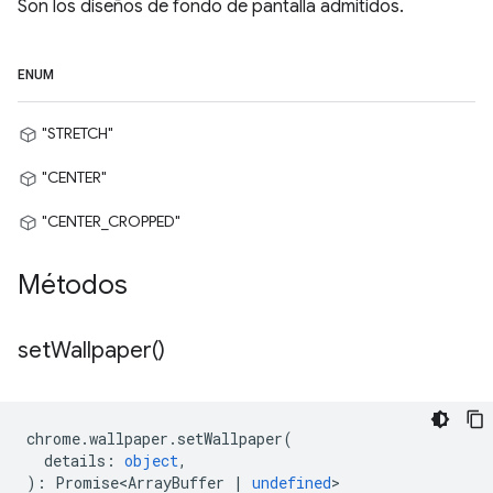
Son los diseños de fondo de pantalla admitidos.
ENUM
"STRETCH"
"CENTER"
"CENTER_CROPPED"
Métodos
set
Wallpaper(
)
chrome
.
wallpaper
.
setWallpaper
(
details
:
object
,
)
:
Promise<ArrayBuffer
|
undefined
>