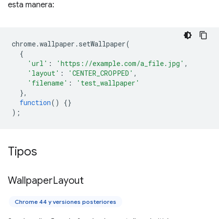
esta manera:
chrome
.
wallpaper
.
setWallpaper
(
{
'url'
:
'https://example.com/a_file.jpg'
,
'layout'
:
'CENTER_CROPPED'
,
'filename'
:
'test_wallpaper'
},
function
()
{}
);
Tipos
Wallpaper
Layout
Chrome 44 y versiones posteriores