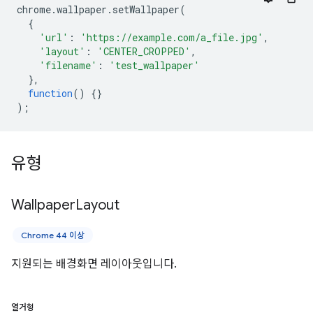
chrome
.
wallpaper
.
setWallpaper
(
{
'url'
:
'https://example.com/a_file.jpg'
,
'layout'
:
'CENTER_CROPPED'
,
'filename'
:
'test_wallpaper'
},
function
()
{}
);
유형
Wallpaper
Layout
Chrome 44 이상
지원되는 배경화면 레이아웃입니다.
열거형