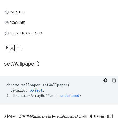
'STRETCH'
"CENTER"
"CENTER_CROPPED"
메서드
set
Wallpaper(
)
chrome
.
wallpaper
.
setWallpaper
(
details
:
object
,
)
:
Promise<ArrayBuffer
|
undefined
>
지정된
레이아웃
으로
url
또는
wallpaperData
의 이미지를 배경