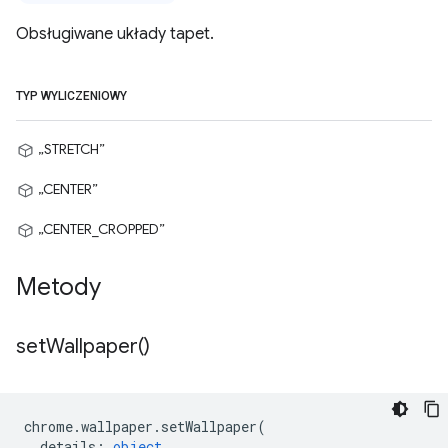
Obsługiwane układy tapet.
TYP WYLICZENIOWY
„STRETCH”
„CENTER”
„CENTER_CROPPED”
Metody
set
Wallpaper(
)
chrome
.
wallpaper
.
setWallpaper
(
details
:
object
,