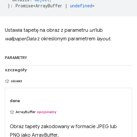
)
:
Promise<ArrayBuffer
|
undefined
>
Ustawia tapetę na obraz z parametru
url
lub
wallpaperData
z określonym parametrem
layout
.
PARAMETRY
szczegóły
obiekt
dane
ArrayBuffer
opcjonalny
Obraz tapety zakodowany w formacie JPEG lub
PNG jako ArrayBuffer.