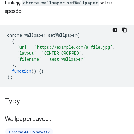
funkcję
chrome.wallpaper.setWallpaper
w ten
sposób:
chrome
.
wallpaper
.
setWallpaper
(
{
'url'
:
'https://example.com/a_file.jpg'
,
'layout'
:
'CENTER_CROPPED'
,
'filename'
:
'test_wallpaper'
},
function
()
{}
);
Typy
Wallpaper
Layout
Chrome 44 lub nowszy