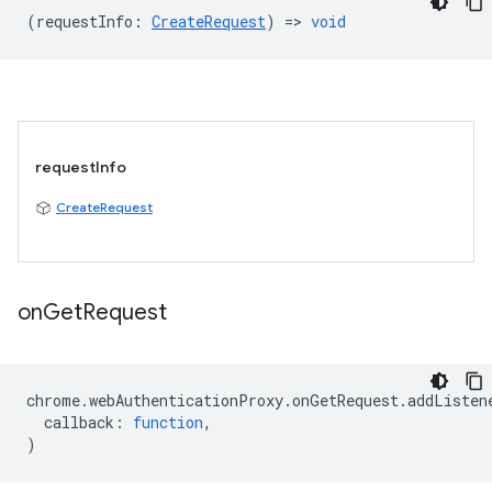
(
requestInfo
:
CreateRequest
) =>
void
requestInfo
CreateRequest
on
Get
Request
chrome
.
webAuthenticationProxy
.
onGetRequest
.
addListen
callback
:
function
,
)