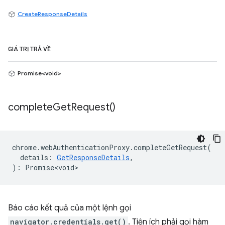
CreateResponseDetails
GIÁ TRỊ TRẢ VỀ
Promise<void>
complete
Get
Request(
)
chrome
.
webAuthenticationProxy
.
completeGetRequest
(
details
:
GetResponseDetails
,
)
:
Promise<void>
Báo cáo kết quả của một lệnh gọi
navigator.credentials.get()
. Tiện ích phải gọi hàm