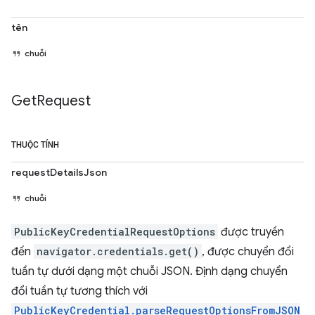
tên
chuỗi
Get
Request
THUỘC TÍNH
requestDetailsJson
chuỗi
PublicKeyCredentialRequestOptions
được truyền
đến
navigator.credentials.get()
, được chuyển đổi
tuần tự dưới dạng một chuỗi JSON. Định dạng chuyển
đổi tuần tự tương thích với
PublicKeyCredential.parseRequestOptionsFromJSON