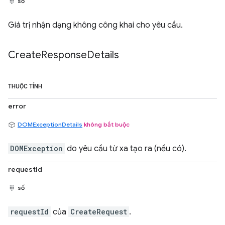
số
Giá trị nhận dạng không công khai cho yêu cầu.
Create
Response
Details
THUỘC TÍNH
error
DOMExceptionDetails
không bắt buộc
DOMException
do yêu cầu từ xa tạo ra (nếu có).
requestId
số
requestId
của
CreateRequest
.