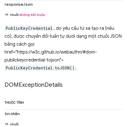
responseJson
chuỗi
không bắt buộc
PublicKeyCredential
, do yêu cầu từ xa tạo ra (nếu
có), được chuyển đổi tuần tự dưới dạng một chuỗi JSON
bằng cách gọi
href="https://w3c.github.io/webauthn/#dom-
publickeycredential-tojson">
PublicKeyCredential.toJSON()
.
DOMException
Details
THUỘC TÍNH
tin nhắn
chuỗi