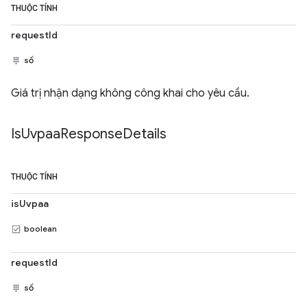
THUỘC TÍNH
requestId
số
Giá trị nhận dạng không công khai cho yêu cầu.
Is
Uvpaa
Response
Details
THUỘC TÍNH
isUvpaa
boolean
requestId
số