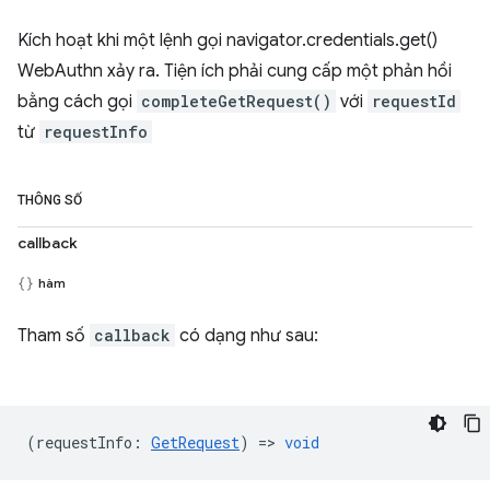
Kích hoạt khi một lệnh gọi navigator.credentials.get()
WebAuthn xảy ra. Tiện ích phải cung cấp một phản hồi
bằng cách gọi
completeGetRequest()
với
requestId
từ
requestInfo
THÔNG SỐ
callback
hàm
Tham số
callback
có dạng như sau:
(
requestInfo
:
GetRequest
) =>
void