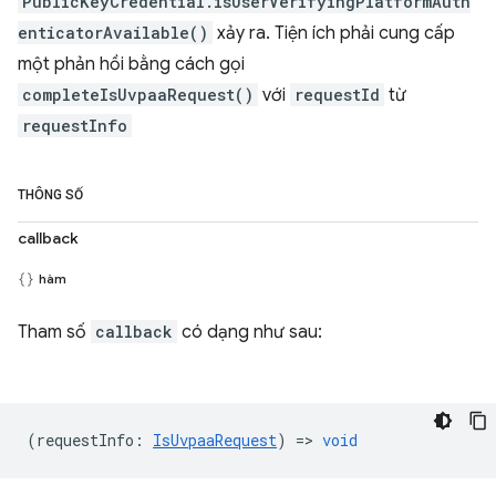
PublicKeyCredential.isUserVerifyingPlatformAuth
enticatorAvailable()
xảy ra. Tiện ích phải cung cấp
một phản hồi bằng cách gọi
completeIsUvpaaRequest()
với
requestId
từ
requestInfo
THÔNG SỐ
callback
hàm
Tham số
callback
có dạng như sau:
(
requestInfo
:
IsUvpaaRequest
) =>
void