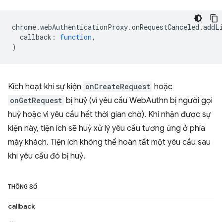
chrome
.
webAuthenticationProxy
.
onRequestCanceled
.
addL
callback
:
function
,
)
Kích hoạt khi sự kiện
onCreateRequest
hoặc
onGetRequest
bị huỷ (vì yêu cầu WebAuthn bị người gọi
huỷ hoặc vì yêu cầu hết thời gian chờ). Khi nhận được sự
kiện này, tiện ích sẽ huỷ xử lý yêu cầu tương ứng ở phía
máy khách. Tiện ích không thể hoàn tất một yêu cầu sau
khi yêu cầu đó bị huỷ.
THÔNG SỐ
callback