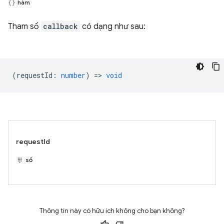
hàm
Tham số
callback
có dạng như sau:
(
requestId
:
number
) =>
void
requestId
số
Thông tin này có hữu ích không cho bạn không?