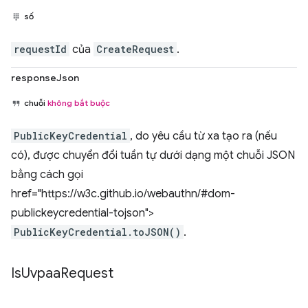
số
requestId
của
CreateRequest
.
responseJson
chuỗi
không bắt buộc
PublicKeyCredential
, do yêu cầu từ xa tạo ra (nếu
có), được chuyển đổi tuần tự dưới dạng một chuỗi JSON
bằng cách gọi
href="https://w3c.github.io/webauthn/#dom-
publickeycredential-tojson">
PublicKeyCredential.toJSON()
.
Is
Uvpaa
Request