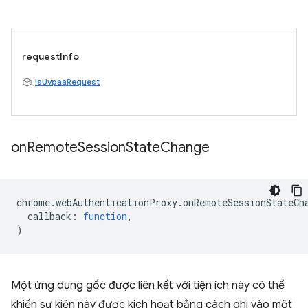
requestInfo
IsUvpaaRequest
on
Remote
Session
State
Change
chrome
.
webAuthenticationProxy
.
onRemoteSessionStateCh
callback
:
function
,
)
Một ứng dụng gốc được liên kết với tiện ích này có thể
khiến sự kiện này được kích hoạt bằng cách ghi vào một