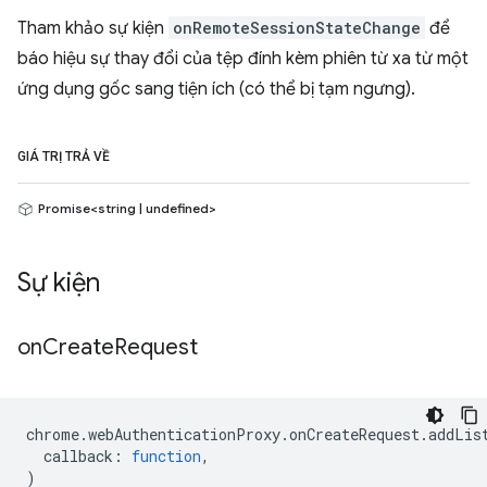
Tham khảo sự kiện
onRemoteSessionStateChange
để
báo hiệu sự thay đổi của tệp đính kèm phiên từ xa từ một
ứng dụng gốc sang tiện ích (có thể bị tạm ngưng).
GIÁ TRỊ TRẢ VỀ
Promise<string | undefined>
Sự kiện
on
Create
Request
chrome
.
webAuthenticationProxy
.
onCreateRequest
.
addLis
callback
:
function
,
)