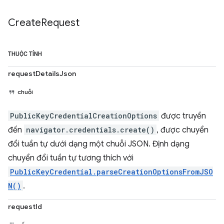
Create
Request
THUỘC TÍNH
requestDetailsJson
chuỗi
PublicKeyCredentialCreationOptions
được truyền
đến
navigator.credentials.create()
, được chuyển
đổi tuần tự dưới dạng một chuỗi JSON. Định dạng
chuyển đổi tuần tự tương thích với
PublicKeyCredential.parseCreationOptionsFromJSO
N()
.
requestId