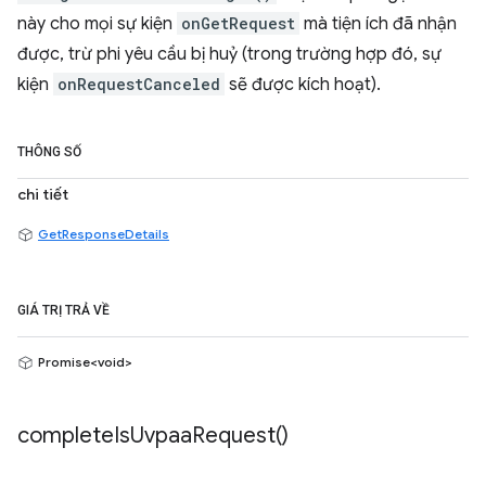
này cho mọi sự kiện
onGetRequest
mà tiện ích đã nhận
được, trừ phi yêu cầu bị huỷ (trong trường hợp đó, sự
kiện
onRequestCanceled
sẽ được kích hoạt).
THÔNG SỐ
chi tiết
GetResponseDetails
GIÁ TRỊ TRẢ VỀ
Promise<void>
complete
Is
Uvpaa
Request(
)