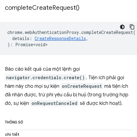
complete
Create
Request(
)
chrome
.
webAuthenticationProxy
.
completeCreateRequest
(
details
:
CreateResponseDetails
,
)
:
Promise<void>
Báo cáo kết quả của một lệnh gọi
navigator.credentials.create()
. Tiện ích phải gọi
hàm này cho mọi sự kiện
onCreateRequest
mà tiện ích
đã nhận được, trừ phi yêu cầu bị huỷ (trong trường hợp
đó, sự kiện
onRequestCanceled
sẽ được kích hoạt).
THÔNG SỐ
chi tiết