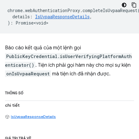
chrome
.
webAuthenticationProxy
.
completeIsUvpaaRequest
details
:
IsUvpaaResponseDetails
,
)
:
Promise<void>
Báo cáo kết quả của một lệnh gọi
PublicKeyCredential.isUserVerifyingPlatformAuth
enticator()
. Tiện ích phải gọi hàm này cho mọi sự kiện
onIsUvpaaRequest
mà tiện ích đã nhận được.
THÔNG SỐ
chi tiết
IsUvpaaResponseDetails
GIÁ TRỊ TRẢ VỀ