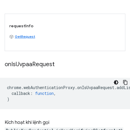
requestInfo
GetRequest
on
Is
Uvpaa
Request
chrome
.
webAuthenticationProxy
.
onIsUvpaaRequest
.
addLi
callback
:
function
,
)
Kích hoạt khi lệnh gọi