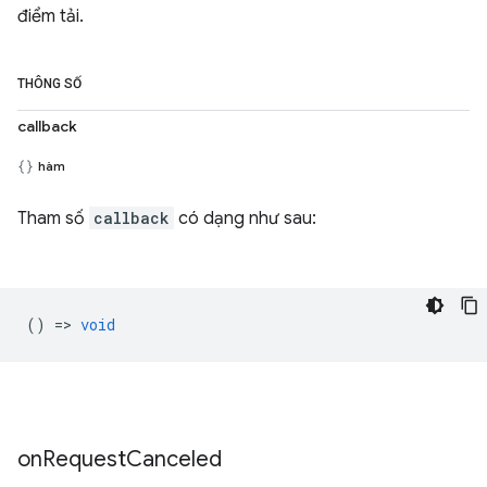
điểm tải.
THÔNG SỐ
callback
hàm
Tham số
callback
có dạng như sau:
() =>
void
on
Request
Canceled