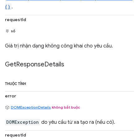
()
.
requestId
số
Giá trị nhận dạng không công khai cho yêu cầu.
Get
Response
Details
THUỘC TÍNH
error
DOMExceptionDetails
không bắt buộc
DOMException
do yêu cầu từ xa tạo ra (nếu có).
requestId