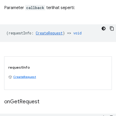
Parameter
callback
terlihat seperti:
(
requestInfo
:
CreateRequest
) =>
void
requestInfo
CreateRequest
on
Get
Request