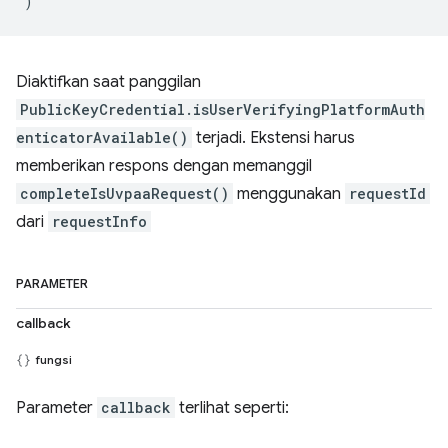
)
Diaktifkan saat panggilan
PublicKeyCredential.isUserVerifyingPlatformAuth
enticatorAvailable()
terjadi. Ekstensi harus
memberikan respons dengan memanggil
completeIsUvpaaRequest()
menggunakan
requestId
dari
requestInfo
PARAMETER
callback
fungsi
Parameter
callback
terlihat seperti: