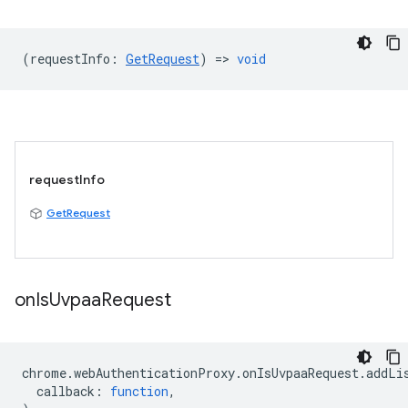
(
requestInfo
:
GetRequest
) =>
void
requestInfo
GetRequest
on
Is
Uvpaa
Request
chrome
.
webAuthenticationProxy
.
onIsUvpaaRequest
.
addLi
callback
:
function
,