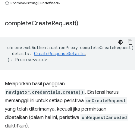
Promise<string | undefined>
complete
Create
Request(
)
chrome
.
webAuthenticationProxy
.
completeCreateRequest
(
details
:
CreateResponseDetails
,
)
:
Promise<void>
Melaporkan hasil panggilan
navigator.credentials.create()
. Ekstensi harus
memanggil ini untuk setiap peristiwa
onCreateRequest
yang telah diterimanya, kecuali jika permintaan
dibatalkan (dalam hal ini, peristiwa
onRequestCanceled
diaktifkan).