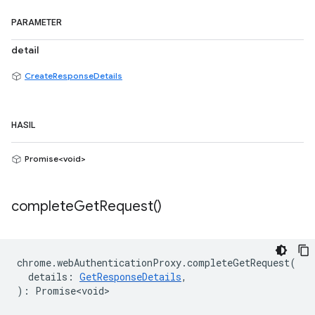
PARAMETER
detail
CreateResponseDetails
HASIL
Promise<void>
complete
Get
Request(
)
chrome
.
webAuthenticationProxy
.
completeGetRequest
(
details
:
GetResponseDetails
,
)
:
Promise<void>