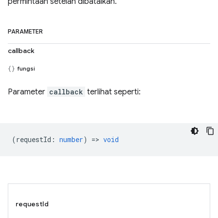
permintaan setelah dibatalkan.
PARAMETER
callback
fungsi
Parameter
callback
terlihat seperti:
(
requestId
:
number
) =>
void
requestId