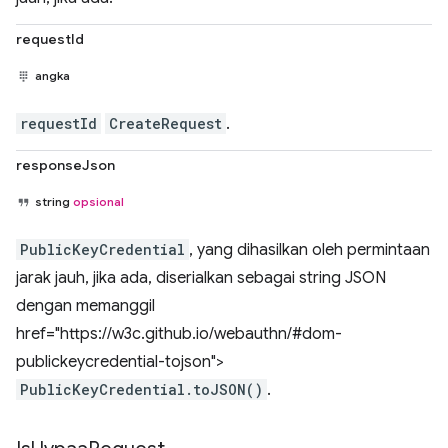
requestId
angka
requestId
CreateRequest
.
responseJson
string
opsional
PublicKeyCredential
, yang dihasilkan oleh permintaan
jarak jauh, jika ada, diserialkan sebagai string JSON
dengan memanggil
href="https://w3c.github.io/webauthn/#dom-
publickeycredential-tojson">
PublicKeyCredential.toJSON()
.