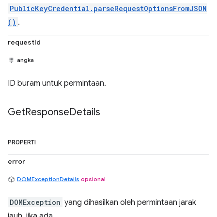
PublicKeyCredential.parseRequestOptionsFromJSON
()
.
requestId
angka
ID buram untuk permintaan.
Get
Response
Details
PROPERTI
error
DOMExceptionDetails
opsional
DOMException
yang dihasilkan oleh permintaan jarak
jauh, jika ada.