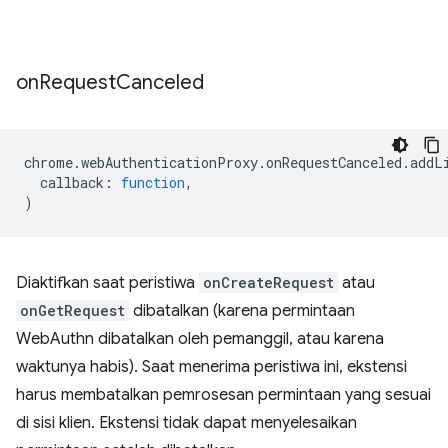
on
Request
Canceled
chrome
.
webAuthenticationProxy
.
onRequestCanceled
.
addL
callback
:
function
,
)
Diaktifkan saat peristiwa
onCreateRequest
atau
onGetRequest
dibatalkan (karena permintaan
WebAuthn dibatalkan oleh pemanggil, atau karena
waktunya habis). Saat menerima peristiwa ini, ekstensi
harus membatalkan pemrosesan permintaan yang sesuai
di sisi klien. Ekstensi tidak dapat menyelesaikan