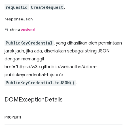
requestId
CreateRequest
.
responseJson
string
opsional
PublicKeyCredential
, yang dihasilkan oleh permintaan
jarak jauh, jika ada, diserialkan sebagai string JSON
dengan memanggil
href="https://w3c.github.io/webauthn/#dom-
publickeycredential-tojson">
PublicKeyCredential.toJSON()
.
DOMException
Details
PROPERTI