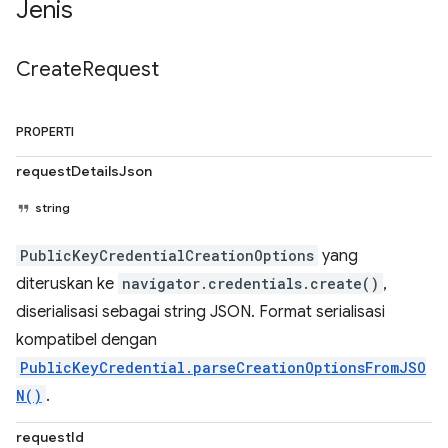
Jenis
Create
Request
PROPERTI
requestDetailsJson
string
PublicKeyCredentialCreationOptions
yang
diteruskan ke
navigator.credentials.create()
,
diserialisasi sebagai string JSON. Format serialisasi
kompatibel dengan
PublicKeyCredential.parseCreationOptionsFromJSO
N()
.
requestId