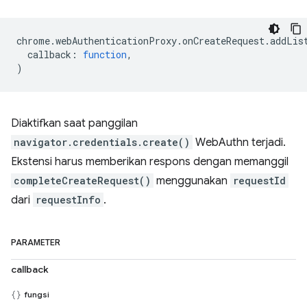
chrome
.
webAuthenticationProxy
.
onCreateRequest
.
addLis
callback
:
function
,
)
Diaktifkan saat panggilan
navigator.credentials.create()
WebAuthn terjadi.
Ekstensi harus memberikan respons dengan memanggil
completeCreateRequest()
menggunakan
requestId
dari
requestInfo
.
PARAMETER
callback
fungsi