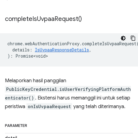
complete
Is
Uvpaa
Request(
)
chrome
.
webAuthenticationProxy
.
completeIsUvpaaRequest
details
:
IsUvpaaResponseDetails
,
)
:
Promise<void>
Melaporkan hasil panggilan
PublicKeyCredential.isUserVerifyingPlatformAuth
enticator()
. Ekstensi harus memanggil ini untuk setiap
peristiwa
onIsUvpaaRequest
yang telah diterimanya.
PARAMETER
detail