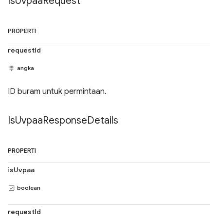
Is
Uvpaa
Request
PROPERTI
requestId
angka
ID buram untuk permintaan.
Is
Uvpaa
Response
Details
PROPERTI
isUvpaa
boolean
requestId