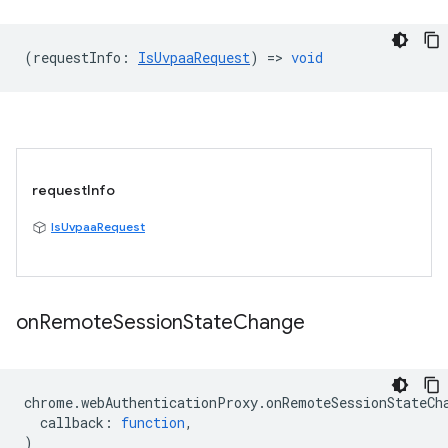
(
requestInfo
:
IsUvpaaRequest
) =>
void
requestInfo
IsUvpaaRequest
on
Remote
Session
State
Change
chrome
.
webAuthenticationProxy
.
onRemoteSessionStateCh
callback
:
function
,
)