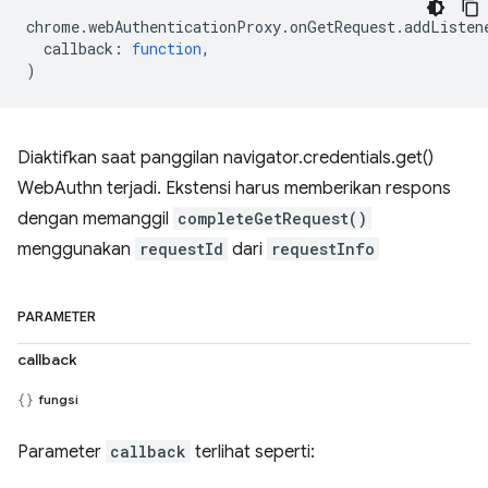
chrome
.
webAuthenticationProxy
.
onGetRequest
.
addListen
callback
:
function
,
)
Diaktifkan saat panggilan navigator.credentials.get()
WebAuthn terjadi. Ekstensi harus memberikan respons
dengan memanggil
completeGetRequest()
menggunakan
requestId
dari
requestInfo
PARAMETER
callback
fungsi
Parameter
callback
terlihat seperti: