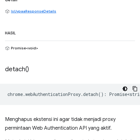
IsUvpaaResponseDetails
HASIL
Promise<void>
detach(
)
chrome
.
webAuthenticationProxy
.
detach
()
:
Promise<stri
Menghapus ekstensi ini agar tidak menjadi proxy
permintaan Web Authentication API yang aktif.