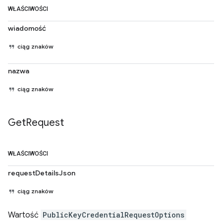
WŁAŚCIWOŚCI
wiadomość
ciąg znaków
nazwa
ciąg znaków
Get
Request
WŁAŚCIWOŚCI
requestDetailsJson
ciąg znaków
Wartość
PublicKeyCredentialRequestOptions