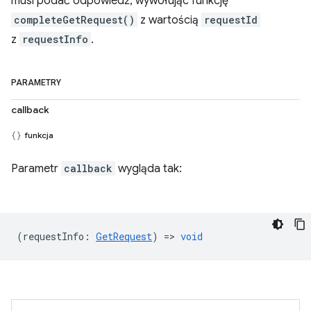
musi podać odpowiedź, wywołując funkcję
completeGetRequest()
z wartością
requestId
z
requestInfo
.
PARAMETRY
callback
funkcja
Parametr
callback
wygląda tak:
(
requestInfo
:
GetRequest
) =>
void