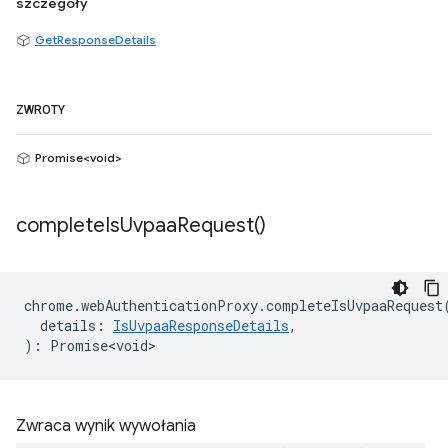
szczegóły
GetResponseDetails
ZWROTY
Promise<void>
complete
Is
Uvpaa
Request(
)
chrome
.
webAuthenticationProxy
.
completeIsUvpaaRequest
details
:
IsUvpaaResponseDetails
,
)
:
Promise<void>
Zwraca wynik wywołania