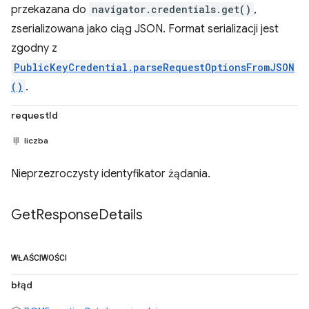
przekazana do
navigator.credentials.get()
,
zserializowana jako ciąg JSON. Format serializacji jest
zgodny z
PublicKeyCredential.parseRequestOptionsFromJSON
()
.
requestId
liczba
Nieprzezroczysty identyfikator żądania.
Get
Response
Details
WŁAŚCIWOŚCI
błąd