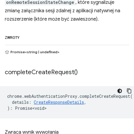
onRemoteSessionStateChange
, które sygnalizuje
zmianę załącznika sesji zdalnej z aplikacji natywnej na
rozszerzenie (które może być zawieszone).
ZWROTY
Promise<string | undefined>
complete
Create
Request(
)
chrome
.
webAuthenticationProxy
.
completeCreateRequest
(
details
:
CreateResponseDetails
,
)
:
Promise<void>
Zwraca wynik wywołania