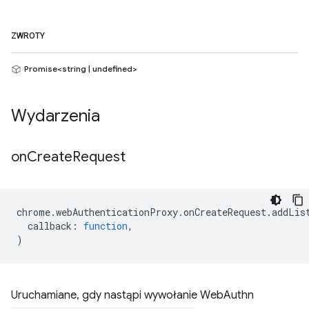
ZWROTY
Promise<string | undefined>
Wydarzenia
on
Create
Request
chrome
.
webAuthenticationProxy
.
onCreateRequest
.
addLis
callback
:
function
,
)
Uruchamiane, gdy nastąpi wywołanie WebAuthn