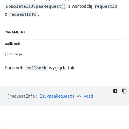
completeIsUvpaaRequest()
z wartością
requestId
z
requestInfo
.
PARAMETRY
callback
funkcja
Parametr
callback
wygląda tak:
(
requestInfo
:
IsUvpaaRequest
) =>
void