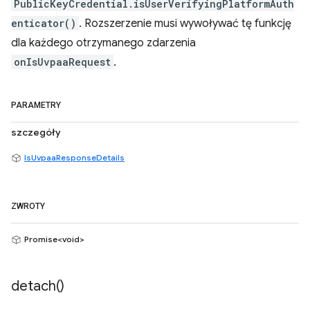
PublicKeyCredential.isUserVerifyingPlatformAuth
enticator()
. Rozszerzenie musi wywoływać tę funkcję
dla każdego otrzymanego zdarzenia
onIsUvpaaRequest
.
PARAMETRY
szczegóły
IsUvpaaResponseDetails
ZWROTY
Promise<void>
detach(
)