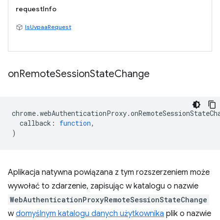
requestInfo
IsUvpaaRequest
on
Remote
Session
State
Change
chrome
.
webAuthenticationProxy
.
onRemoteSessionStateCh
callback
:
function
,
)
Aplikacja natywna powiązana z tym rozszerzeniem może
wywołać to zdarzenie, zapisując w katalogu o nazwie
WebAuthenticationProxyRemoteSessionStateChange
w
domyślnym katalogu danych użytkownika
plik o nazwie