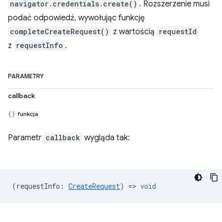
navigator.credentials.create()
. Rozszerzenie musi
podać odpowiedź, wywołując funkcję
completeCreateRequest()
z wartością
requestId
z
requestInfo
.
PARAMETRY
callback
funkcja
Parametr
callback
wygląda tak:
(
requestInfo
:
CreateRequest
) =>
void