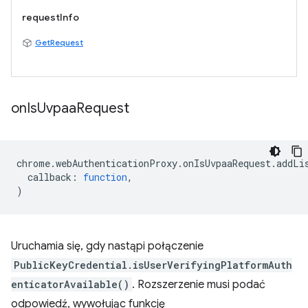
requestInfo
GetRequest
on
Is
Uvpaa
Request
chrome
.
webAuthenticationProxy
.
onIsUvpaaRequest
.
addLi
callback
:
function
,
)
Uruchamia się, gdy nastąpi połączenie
PublicKeyCredential.isUserVerifyingPlatformAuth
enticatorAvailable()
. Rozszerzenie musi podać
odpowiedź, wywołując funkcję