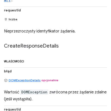
.
requestId
liczba
Nieprzezroczysty identyfikator żądania.
Create
Response
Details
WŁAŚCIWOŚCI
błąd
DOMExceptionDetails
opcjonalnie
Wartość
DOMException
zwrócona przez żądanie zdalne
(jeśli wystąpiła).
requestId