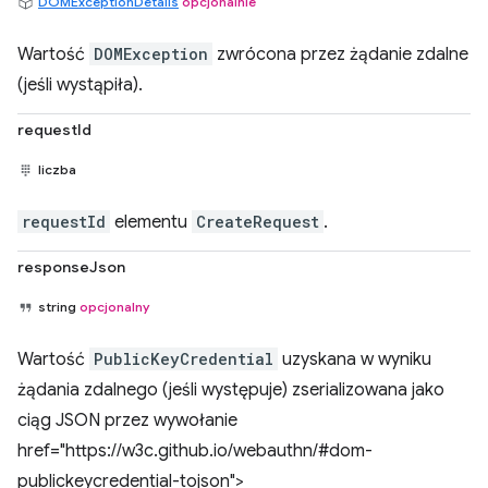
DOMExceptionDetails
opcjonalnie
Wartość
DOMException
zwrócona przez żądanie zdalne
(jeśli wystąpiła).
requestId
liczba
requestId
elementu
CreateRequest
.
responseJson
string
opcjonalny
Wartość
PublicKeyCredential
uzyskana w wyniku
żądania zdalnego (jeśli występuje) zserializowana jako
ciąg JSON przez wywołanie
href="https://w3c.github.io/webauthn/#dom-
publickeycredential-tojson">