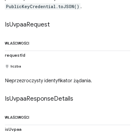
PublicKeyCredential.toJSON()
.
Is
Uvpaa
Request
WŁAŚCIWOŚCI
requestId
liczba
Nieprzezroczysty identyfikator żądania.
Is
Uvpaa
Response
Details
WŁAŚCIWOŚCI
isUvpaa