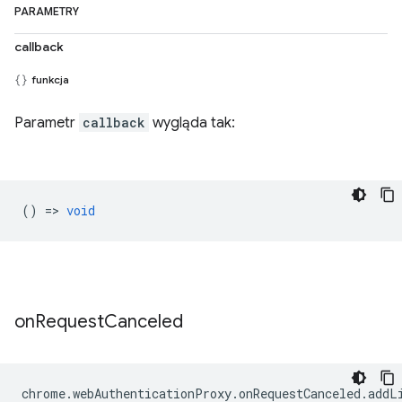
PARAMETRY
callback
funkcja
Parametr
callback
wygląda tak:
() =>
void
on
Request
Canceled
chrome
.
webAuthenticationProxy
.
onRequestCanceled
.
addL