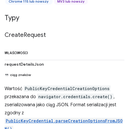
Chrome 115 lub nowszy
MV3 lub nowszy
Typy
Create
Request
WŁAŚCIWOŚCI
requestDetailsJson
ciąg znaków
Wartość
PublicKeyCredentialCreationOptions
przekazana do
navigator.credentials.create()
,
zserializowana jako ciąg JSON. Format serializacji jest
zgodny z
PublicKeyCredential.parseCreationOptionsFromJSO
N()