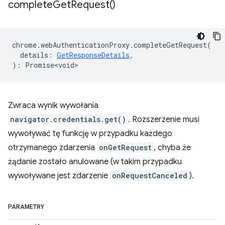
complete
Get
Request(
)
chrome
.
webAuthenticationProxy
.
completeGetRequest
(
details
:
GetResponseDetails
,
)
:
Promise<void>
Zwraca wynik wywołania
navigator.credentials.get()
. Rozszerzenie musi
wywoływać tę funkcję w przypadku każdego
otrzymanego zdarzenia
onGetRequest
, chyba że
żądanie zostało anulowane (w takim przypadku
wywoływane jest zdarzenie
onRequestCanceled
).
PARAMETRY