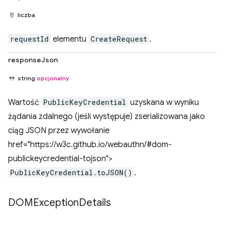
liczba
requestId
elementu
CreateRequest
.
responseJson
string
opcjonalny
Wartość
PublicKeyCredential
uzyskana w wyniku
żądania zdalnego (jeśli występuje) zserializowana jako
ciąg JSON przez wywołanie
href="https://w3c.github.io/webauthn/#dom-
publickeycredential-tojson">
PublicKeyCredential.toJSON()
.
DOMException
Details