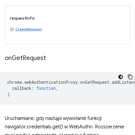
requestInfo
CreateRequest
on
Get
Request
chrome
.
webAuthenticationProxy
.
onGetRequest
.
addListen
callback
:
function
,
)
Uruchamiane, gdy nastąpi wywołanie funkcji
navigator.credentials.get() w WebAuthn. Rozszerzenie