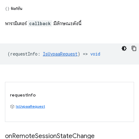
ฟังก์ชัน
พารามิเตอร์
callback
มีลักษณะดังนี้
(
requestInfo
:
IsUvpaaRequest
) =>
void
requestInfo
IsUvpaaRequest
on
Remote
Session
State
Change