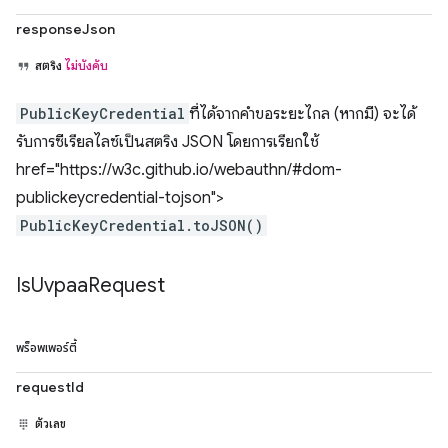
responseJson
สตริง
ไม่บังคับ
PublicKeyCredential
ที่ได้จากคำขอระยะไกล (หากมี) จะได้
รับการซีเรียลไลซ์เป็นสตริง JSON โดยการเรียกใช้
href="https://w3c.github.io/webauthn/#dom-
publickeycredential-tojson">
PublicKeyCredential.toJSON()
Is
Uvpaa
Request
พร็อพเพอร์ตี้
requestId
ตัวเลข