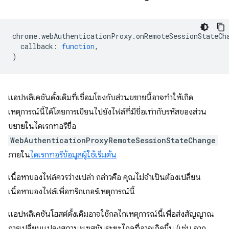
chrome
.
webAuthenticationProxy
.
onRemoteSessionStateCh
callback
:
function
,
)
แอปพลิเคชันดั้งเดิมที่เชื่อมโยงกับส่วนขยายนี้อาจทําให้เกิด
เหตุการณ์นี้ได้โดยการเขียนไปยังไฟล์ที่มีชื่อเท่ากับรหัสของส่วน
ขยายในไดเรกทอรีชื่อ
WebAuthenticationProxyRemoteSessionStateChange
ภายใน
ไดเรกทอรีข้อมูลผู้ใช้เริ่มต้น
เนื้อหาของไฟล์ควรว่างเปล่า กล่าวคือ คุณไม่จำเป็นต้องเปลี่ยน
เนื้อหาของไฟล์เพื่อทริกเกอร์เหตุการณ์นี้
แอปพลิเคชันโฮสต์ดั้งเดิมอาจใช้กลไกเหตุการณ์นี้เพื่อส่งสัญญาณ
การเปลี่ยนแปลงสถานะเซสชันระยะไกลที่อาจเกิดขึ้น (เช่น จาก