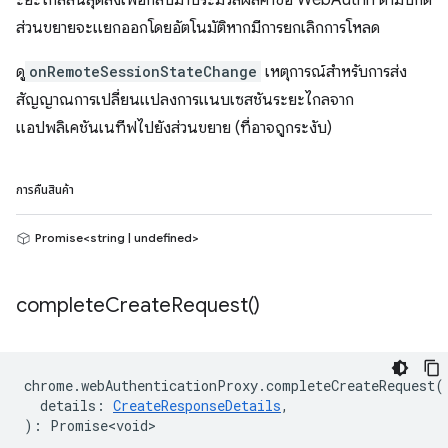
ะยะไกลสิ้นสุดลงเพื่อกลับมาประมวลผลคำขอ WebAuthn ตามปกติ
ส่วนขยายจะแยกออกโดยอัตโนมัติหากมีการยกเลิกการโหลด
ดู
onRemoteSessionStateChange
เหตุการณ์สำหรับการส่ง
สัญญาณการเปลี่ยนแปลงการแนบเซสชันระยะไกลจาก
แอปพลิเคชันเนทีฟไปยังส่วนขยาย (ที่อาจถูกระงับ)
การคืนสินค้า
Promise<string | undefined>
complete
Create
Request(
)
chrome
.
webAuthenticationProxy
.
completeCreateRequest
(
details
:
CreateResponseDetails
,
)
:
Promise<void>