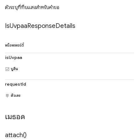
ตัวระบุที่ทึบแสงสำหรับคำขอ
Is
Uvpaa
Response
Details
พร็อพเพอร์ตี้
isUvpaa
บูลีน
requestId
ตัวเลข
เมธอด
attach(
)