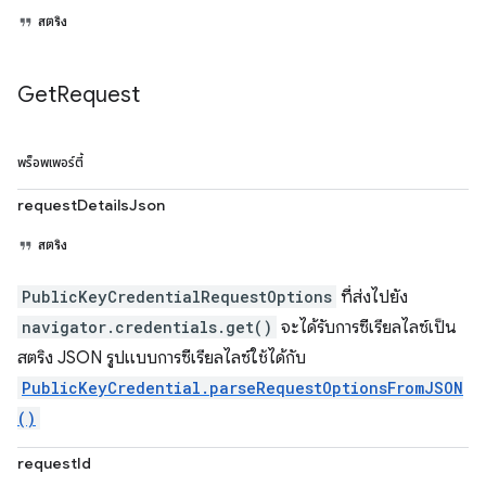
สตริง
Get
Request
พร็อพเพอร์ตี้
requestDetailsJson
สตริง
PublicKeyCredentialRequestOptions
ที่ส่งไปยัง
navigator.credentials.get()
จะได้รับการซีเรียลไลซ์เป็น
สตริง JSON รูปแบบการซีเรียลไลซ์ใช้ได้กับ
PublicKeyCredential.parseRequestOptionsFromJSON
()
requestId