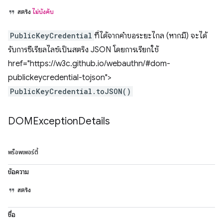
สตริง
ไม่บังคับ
PublicKeyCredential
ที่ได้จากคำขอระยะไกล (หากมี) จะได้
รับการซีเรียลไลซ์เป็นสตริง JSON โดยการเรียกใช้
href="https://w3c.github.io/webauthn/#dom-
publickeycredential-tojson">
PublicKeyCredential.toJSON()
DOMException
Details
พร็อพเพอร์ตี้
ข้อความ
สตริง
ชื่อ