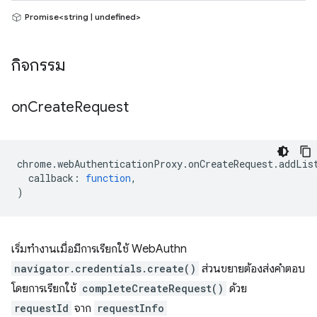
Promise<string | undefined>
กิจกรรม
on
Create
Request
chrome
.
webAuthenticationProxy
.
onCreateRequest
.
addLis
callback
:
function
,
)
เริ่มทำงานเมื่อมีการเรียกใช้ WebAuthn
navigator.credentials.create()
ส่วนขยายต้องส่งคำตอบ
โดยการเรียกใช้
completeCreateRequest()
ด้วย
requestId
จาก
requestInfo