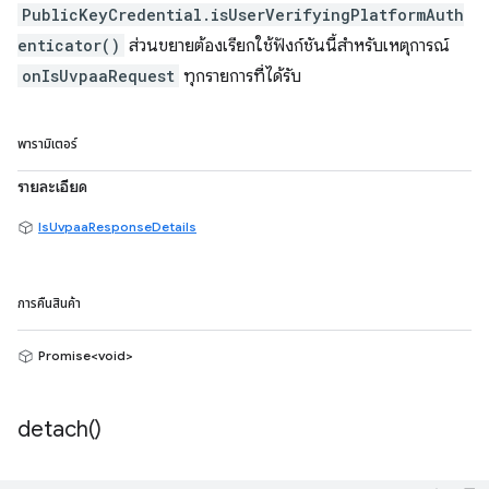
PublicKeyCredential.isUserVerifyingPlatformAuth
enticator()
ส่วนขยายต้องเรียกใช้ฟังก์ชันนี้สำหรับเหตุการณ์
onIsUvpaaRequest
ทุกรายการที่ได้รับ
พารามิเตอร์
รายละเอียด
IsUvpaaResponseDetails
การคืนสินค้า
Promise<void>
detach(
)