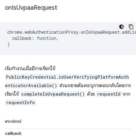
on
Is
Uvpaa
Request
chrome
.
webAuthenticationProxy
.
onIsUvpaaRequest
.
addLi
callback
:
function
,
)
เริ่มทำงานเมื่อมีการเรียกใช้
PublicKeyCredential.isUserVerifyingPlatformAuth
enticatorAvailable()
ส่วนขยายต้องระบุการตอบกลับโดยการ
เรียกใช้
completeIsUvpaaRequest()
ด้วย
requestId
จาก
requestInfo
พารามิเตอร์
callback