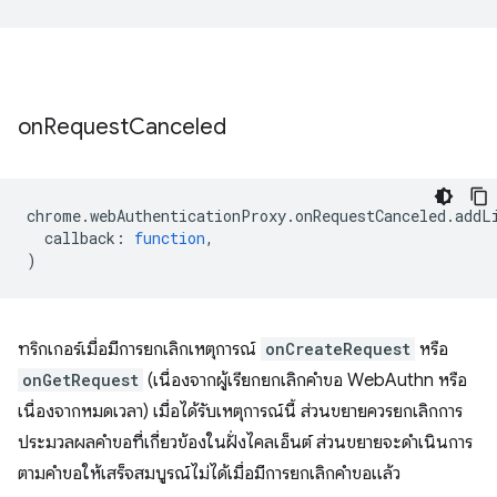
on
Request
Canceled
chrome
.
webAuthenticationProxy
.
onRequestCanceled
.
addL
callback
:
function
,
)
ทริกเกอร์เมื่อมีการยกเลิกเหตุการณ์
onCreateRequest
หรือ
onGetRequest
(เนื่องจากผู้เรียกยกเลิกคำขอ WebAuthn หรือ
เนื่องจากหมดเวลา) เมื่อได้รับเหตุการณ์นี้ ส่วนขยายควรยกเลิกการ
ประมวลผลคำขอที่เกี่ยวข้องในฝั่งไคลเอ็นต์ ส่วนขยายจะดำเนินการ
ตามคำขอให้เสร็จสมบูรณ์ไม่ได้เมื่อมีการยกเลิกคำขอแล้ว