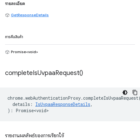
รายละเอียด
GetResponseDetails
การคืนสินค้า
Promise<void>
complete
Is
Uvpaa
Request(
)
chrome
.
webAuthenticationProxy
.
completeIsUvpaaRequest
details
:
IsUvpaaResponseDetails
,
)
:
Promise<void>
รายงานผลลัพธ์ของการเรียกใช้