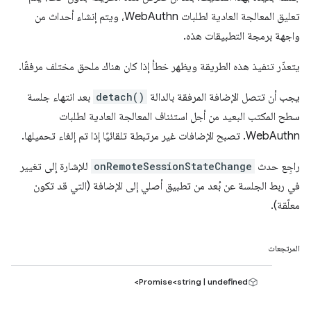
تعليق المعالجة العادية لطلبات WebAuthn، ويتم إنشاء أحداث من
واجهة برمجة التطبيقات هذه.
يتعذّر تنفيذ هذه الطريقة ويظهر خطأ إذا كان هناك ملحق مختلف مرفقًا.
يجب أن تتصل الإضافة المرفقة بالدالة
detach()
بعد انتهاء جلسة
سطح المكتب البعيد من أجل استئناف المعالجة العادية لطلبات
WebAuthn. تصبح الإضافات غير مرتبطة تلقائيًا إذا تم إلغاء تحميلها.
راجِع حدث
onRemoteSessionStateChange
للإشارة إلى تغيير
في ربط الجلسة عن بُعد من تطبيق أصلي إلى الإضافة (التي قد تكون
معلّقة).
المرتجعات
Promise<string | undefined>