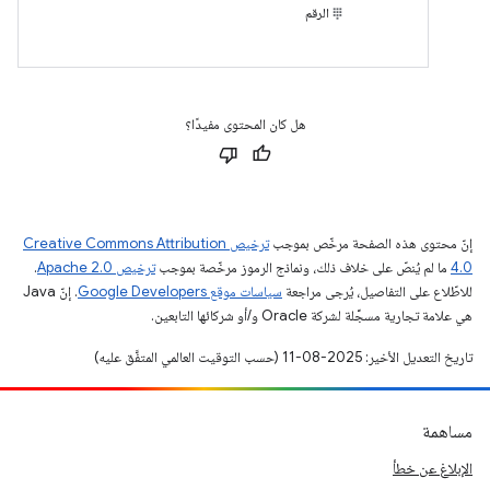
الرقم
هل كان المحتوى مفيدًا؟
إنّ محتوى هذه الصفحة مرخّص بموجب
ترخيص Creative Commons Attribution
4.0‏
ما لم يُنصّ على خلاف ذلك، ونماذج الرموز مرخّصة بموجب
ترخيص Apache 2.0‏
.
للاطّلاع على التفاصيل، يُرجى مراجعة
سياسات موقع Google Developers‏
. إنّ Java
هي علامة تجارية مسجَّلة لشركة Oracle و/أو شركائها التابعين.
تاريخ التعديل الأخير: 2025-08-11 (حسب التوقيت العالمي المتفَّق عليه)
مساهمة
الإبلاغ عن خطأ