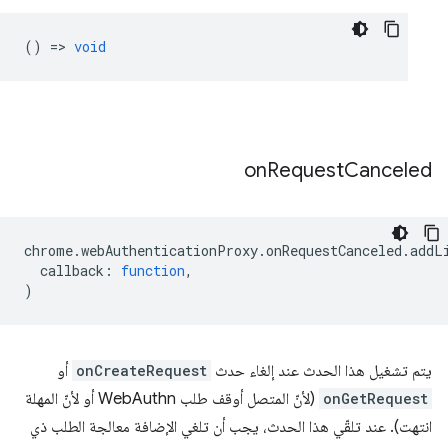
() =>
void
on
Request
Canceled
chrome
.
webAuthenticationProxy
.
onRequestCanceled
.
addL
callback
:
function
,
)
يتم تشغيل هذا الحدث عند إلغاء حدث
onCreateRequest
أو
onGetRequest
(لأنّ المتصل أوقف طلب WebAuthn أو لأنّ المهلة
انتهت). عند تلقّي هذا الحدث، يجب أن تلغي الإضافة معالجة الطلب ذي