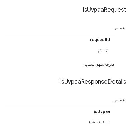
Is
Uvpaa
Request
الخصائص
requestId
الرقم
معرّف مبهم للطلب.
Is
Uvpaa
Response
Details
الخصائص
isUvpaa
قيمة منطقية