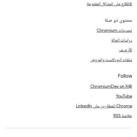
الاطّلاع على المشاكل المفتوحة
محتوى ذو صلة
تحديثات Chromium
دراسات الحالة
الأرشيف
ملفات البودكاست والعروض
Follow
@ChromiumDev on X
YouTube
Chrome للمطوّرين على LinkedIn
خلاصة RSS