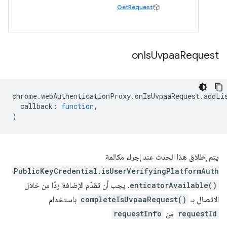
GetRequest
on
Is
Uvpaa
Request
chrome
.
webAuthenticationProxy
.
onIsUvpaaRequest
.
addLi
callback
:
function
,
)
يتم إطلاق هذا الحدث عند إجراء مكالمة
PublicKeyCredential.isUserVerifyingPlatformAuth
enticatorAvailable()
. يجب أن تقدّم الإضافة ردًا من خلال
الاتصال بـ
completeIsUvpaaRequest()
باستخدام
requestId
من
requestInfo