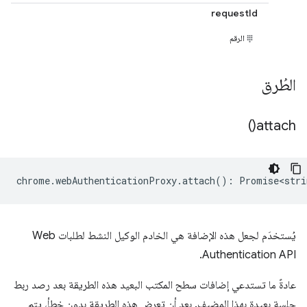
requestId
الرقم
الطُرق
)
attach(
chrome
.
webAuthenticationProxy
.
attach
()
:
Promise<stri
يُستخدَم لجعل هذه الإضافة هي الخادم الوكيل النشط لطلبات Web
Authentication API.
عادةً ما تستدعي إضافات سطح المكتب البعيد هذه الطريقة بعد رصد ربط
جلسة بعيدة بهذا المضيف. بعد أن تعرض هذه الطريقة بدون خطأ، يتم