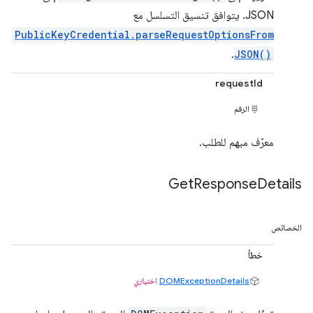
JSON. يتوافق تنسيق التسلسل مع
PublicKeyCredential.parseRequestOptionsFrom
.
JSON()
requestId
الرقم
معرّف مبهم للطلب.
Get
Response
Details
الخصائص
خطأ
DOMExceptionDetails
اختياري