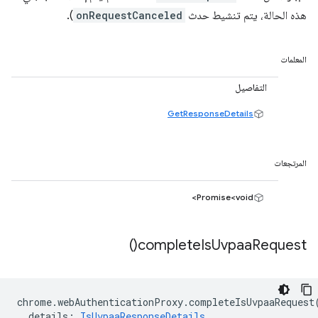
هذه الحالة، يتم تنشيط حدث
onRequestCanceled
).
المعلمات
التفاصيل
GetResponseDetails
المرتجعات
Promise<void>
)
complete
Is
Uvpaa
Request(
chrome
.
webAuthenticationProxy
.
completeIsUvpaaRequest
details
:
IsUvpaaResponseDetails
,