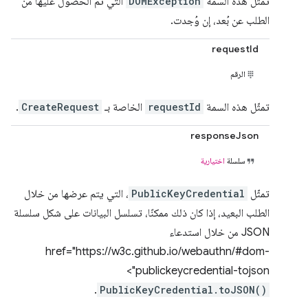
تمثّل هذه السمة
DOMException
التي تم الحصول عليها من
الطلب عن بُعد، إن وُجدت.
requestId
الرقم
تمثّل هذه السمة
requestId
الخاصة بـ
CreateRequest
.
responseJson
سلسلة
اختيارية
تمثّل
PublicKeyCredential
، التي يتم عرضها من خلال
الطلب البعيد، إذا كان ذلك ممكنًا، تسلسل البيانات على شكل سلسلة
JSON من خلال استدعاء
href="https://w3c.github.io/webauthn/#dom-
publickeycredential-tojson">
.
PublicKeyCredential.toJSON()