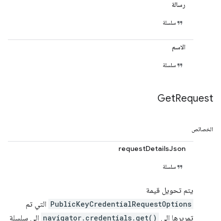
رسالة
سلسلة
الاسم
سلسلة
Get
Request
الخصائص
requestDetailsJson
سلسلة
يتم تحويل قيمة
PublicKeyCredentialRequestOptions
التي تم
تمريرها إلى
navigator.credentials.get()
إلى سلسلة