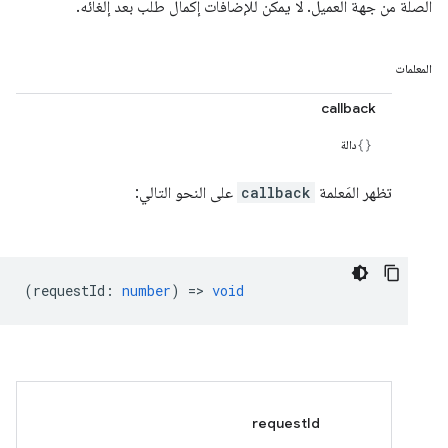
الصلة من جهة العميل. لا يمكن للإضافات إكمال طلب بعد إلغائه.
المعلمات
callback
دالة
تظهر المَعلمة
callback
على النحو التالي:
(
requestId
:
number
) =>
void
requestId