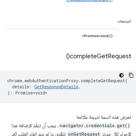
المرتجعات
Promise<void>
)
complete
Get
Request(
chrome
.
webAuthenticationProxy
.
completeGetRequest
(
details
:
GetResponseDetails
,
)
:
Promise<void>
تعرض هذه السمة نتيجة مكالمة
navigator.credentials.get()
. يجب أن تنفّذ الإضافة هذا
الإجراء لكل حدث
onGetRequest
تلقّته، ما لم يتم إلغاء الطلب (في