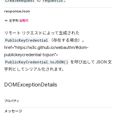
CreateRequest
の
requestId
。
responseJson
文字列
省略可
リモート リクエストによって生成された
PublicKeyCredential
（存在する場合）。
href="https://w3c.github.io/webauthn/#dom-
publickeycredential-tojson">
PublicKeyCredential.toJSON()
を呼び出して JSON 文
字列としてシリアル化されます。
DOMException
Details
プロパティ
メッセージ