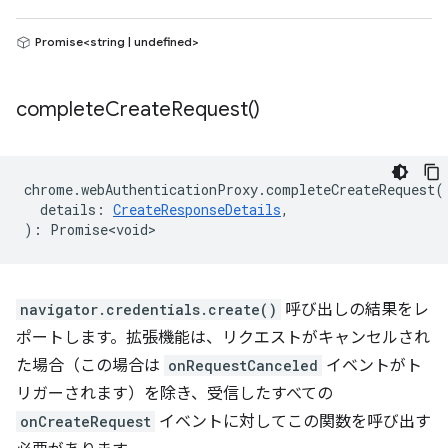
Promise<string | undefined>
complete
Create
Request(
)
chrome
.
webAuthenticationProxy
.
completeCreateRequest
(
details
:
CreateResponseDetails
,
)
:
Promise<void>
navigator.credentials.create()
呼び出しの結果をレ
ポートします。拡張機能は、リクエストがキャンセルされ
た場合（この場合は
onRequestCanceled
イベントがト
リガーされます）を除き、受信したすべての
onCreateRequest
イベントに対してこの関数を呼び出す