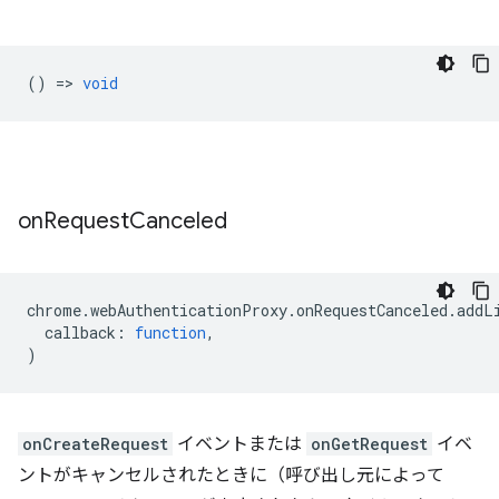
() =>
void
on
Request
Canceled
chrome
.
webAuthenticationProxy
.
onRequestCanceled
.
addL
callback
:
function
,
)
onCreateRequest
イベントまたは
onGetRequest
イベ
ントがキャンセルされたときに（呼び出し元によって