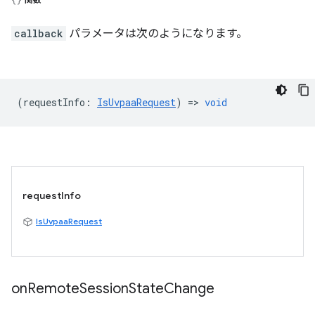
callback
パラメータは次のようになります。
(
requestInfo
:
IsUvpaaRequest
) =>
void
requestInfo
IsUvpaaRequest
on
Remote
Session
State
Change