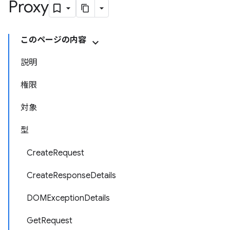
Proxy
このページの内容
説明
権限
対象
型
CreateRequest
CreateResponseDetails
DOMExceptionDetails
GetRequest