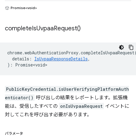
Promise<void>
complete
Is
Uvpaa
Request(
)
chrome
.
webAuthenticationProxy
.
completeIsUvpaaRequest
details
:
IsUvpaaResponseDetails
,
)
:
Promise<void>
PublicKeyCredential.isUserVerifyingPlatformAuth
enticator()
呼び出しの結果をレポートします。拡張機
能は、受信したすべての
onIsUvpaaRequest
イベントに
対してこれを呼び出す必要があります。
パラメータ