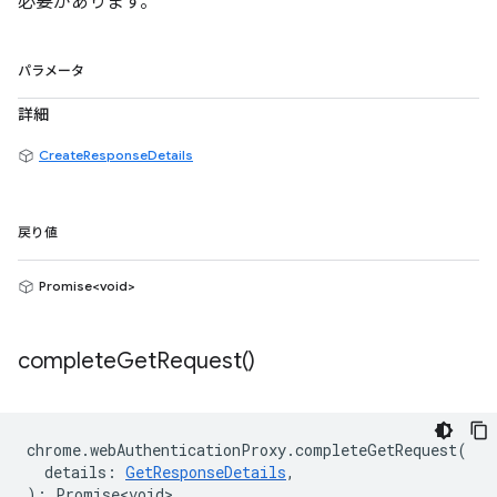
必要があります。
パラメータ
詳細
CreateResponseDetails
戻り値
Promise<void>
complete
Get
Request(
)
chrome
.
webAuthenticationProxy
.
completeGetRequest
(
details
:
GetResponseDetails
,
)
:
Promise<void>