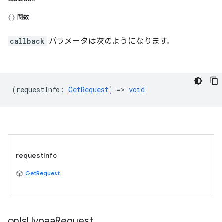
関数
callback
パラメータは次のようになります。
(
requestInfo
:
GetRequest
) =>
void
requestInfo
GetRequest
on
Is
Uvpaa
Request