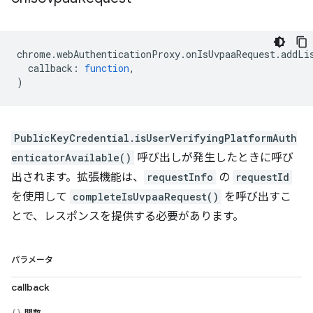
chrome
.
webAuthenticationProxy
.
onIsUvpaaRequest
.
addLi
callback
:
function
,
)
PublicKeyCredential.isUserVerifyingPlatformAuth
enticatorAvailable()
呼び出しが発生したときに呼び
出されます。拡張機能は、
requestInfo
の
requestId
を使用して
completeIsUvpaaRequest()
を呼び出すこ
とで、レスポンスを提供する必要があります。
パラメータ
callback
関数