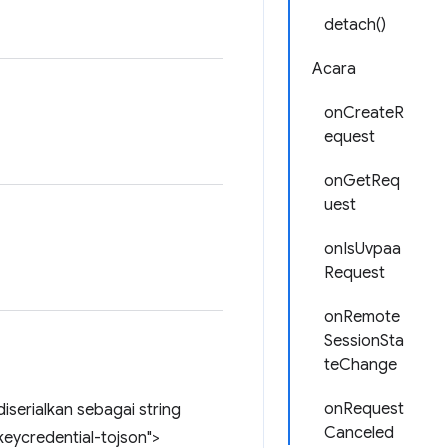
detach()
Acara
onCreateR
equest
onGetReq
uest
onIsUvpaa
Request
onRemote
SessionSta
teChange
onRequest
 diserialkan sebagai string
Canceled
eycredential-tojson">