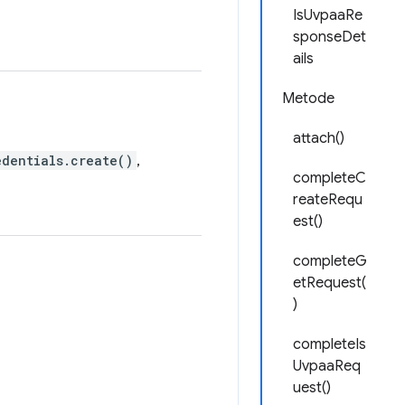
IsUvpaaRe
sponseDet
ails
Metode
attach()
edentials.create()
,
completeC
reateRequ
est()
completeG
etRequest(
)
completeIs
UvpaaReq
uest()