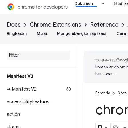
Dokumen
Studi k
Docs
Chrome Extensions
Reference
Ringkasan
Mulai
Mengembangkan aplikasi
Cara
konten ke dalam 
kesalahan.
Manifest V3
➡ Manifest V2
Beranda
Docs
accessibility
Features
chro
action
alarms