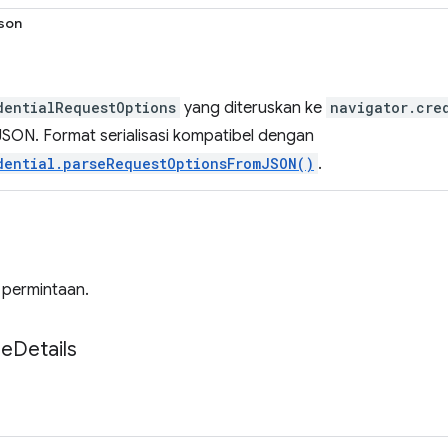
son
dentialRequestOptions
yang diteruskan ke
navigator.cre
JSON. Format serialisasi kompatibel dengan
dential.parseRequestOptionsFromJSON()
.
 permintaan.
se
Details