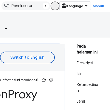
/
Masuk
Pada
halaman ini
Deskripsi
Izin
 informasi ini membantu?
Ketersediaa
on
Proxy
n
Jenis