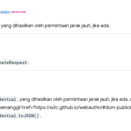
etails
opsional
yang dihasilkan oleh permintaan jarak jauh, jika ada.
eateRequest
.
dential
, yang dihasilkan oleh permintaan jarak jauh, jika ada,
manggil href="https://w3c.github.io/webauthn/#dom-publick
dential.toJSON()
.