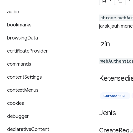
audio
chrome.webAu
bookmarks
jarak jauh men
browsing
Data
Izin
certificate
Provider
webAuthentic
commands
Ketersedi
content
Settings
context
Menus
Chrome 115+
cookies
Jenis
debugger
declarative
Content
Create
Requ