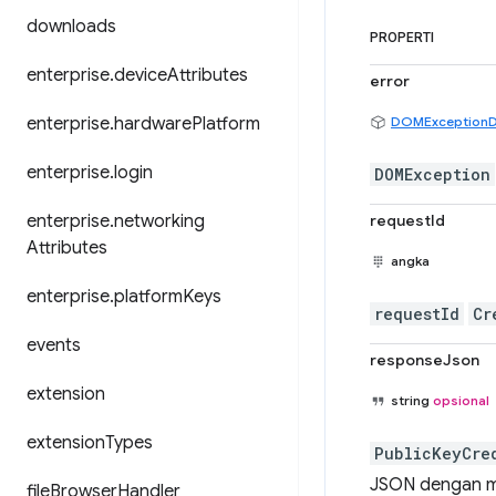
downloads
PROPERTI
enterprise
.
device
Attributes
error
enterprise
.
hardware
Platform
DOMExceptionD
enterprise
.
login
DOMException
enterprise
.
networking
requestId
Attributes
angka
enterprise
.
platform
Keys
requestId
Cr
events
responseJson
extension
string
opsional
extension
Types
PublicKeyCre
JSON dengan me
file
Browser
Handler