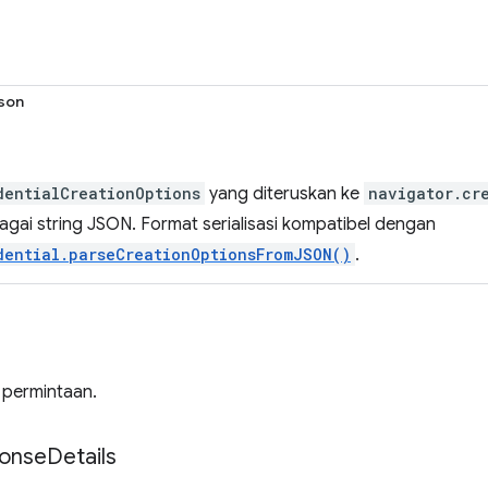
son
dentialCreationOptions
yang diteruskan ke
navigator.cr
ebagai string JSON. Format serialisasi kompatibel dengan
dential.parseCreationOptionsFromJSON()
.
 permintaan.
onse
Details