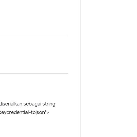
 diserialkan sebagai string
eycredential-tojson">