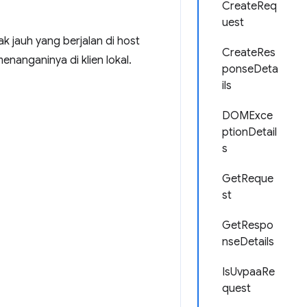
CreateReq
uest
 jauh yang berjalan di host
CreateRes
nanganinya di klien lokal.
ponseDeta
ils
DOMExce
ptionDetail
s
GetReque
st
GetRespo
nseDetails
IsUvpaaRe
quest