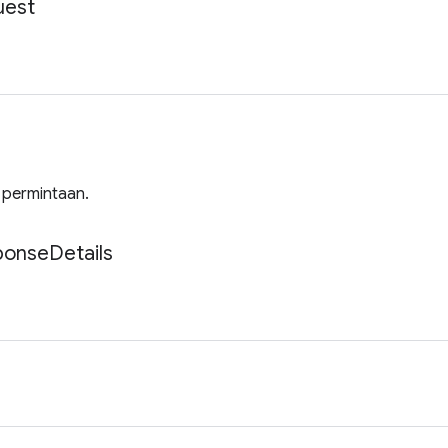
uest
 permintaan.
ponse
Details