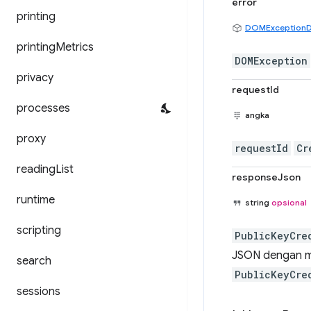
error
printing
DOMExceptionD
printing
Metrics
DOMException
privacy
requestId
processes
angka
proxy
requestId
Cr
reading
List
responseJson
runtime
string
opsional
scripting
PublicKeyCre
JSON dengan me
search
PublicKeyCre
sessions