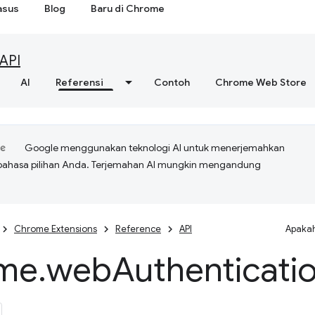
asus
Blog
Baru di Chrome
API
AI
Referensi
Contoh
Chrome Web Store
Google menggunakan teknologi AI untuk menerjemahkan
bahasa pilihan Anda. Terjemahan AI mungkin mengandung
Chrome Extensions
Reference
API
Apakah
me
.
web
Authenticati