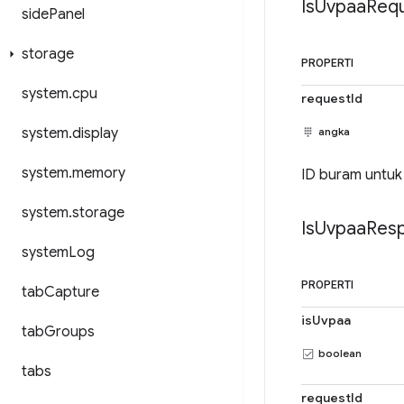
Is
Uvpaa
Req
side
Panel
storage
PROPERTI
system
.
cpu
requestId
system
.
display
angka
system
.
memory
ID buram untuk
system
.
storage
Is
Uvpaa
Res
system
Log
PROPERTI
tab
Capture
isUvpaa
tab
Groups
boolean
tabs
requestId