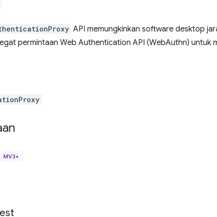
thenticationProxy
API memungkinkan software desktop jarak
cegat permintaan Web Authentication API (WebAuthn) untuk me
ationProxy
aan
MV3+
est