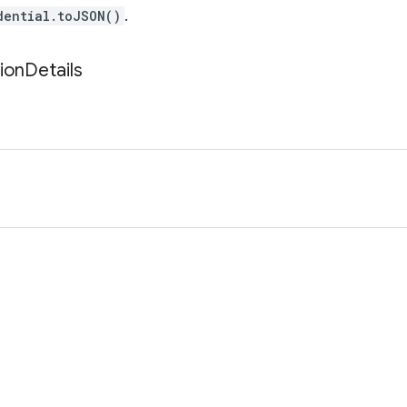
dential.toJSON()
.
ion
Details