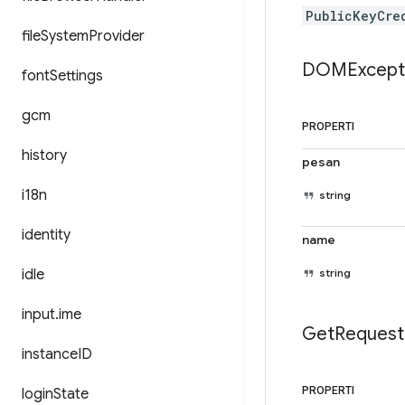
PublicKeyCre
file
System
Provider
DOMExcept
font
Settings
gcm
PROPERTI
history
pesan
i18n
string
identity
name
idle
string
input
.
ime
Get
Request
instance
ID
PROPERTI
login
State