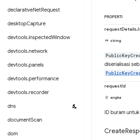
declarative
Net
Request
PROPERTI
desktop
Capture
requestDetailsJ
devtools
.
inspected
Window
string
devtools
.
network
PublicKeyCre
diserialisasi s
devtools
.
panels
PublicKeyCre
devtools
.
performance
requestId
devtools
.
recorder
angka
dns
ID buram untuk
document
Scan
Create
Resp
dom