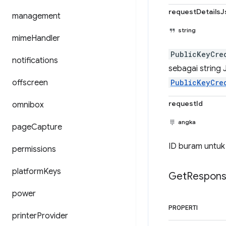
requestDetailsJ
management
string
mime
Handler
PublicKeyCre
notifications
sebagai string 
offscreen
PublicKeyCre
requestId
omnibox
angka
page
Capture
ID buram untuk
permissions
platform
Keys
Get
Respon
power
PROPERTI
printer
Provider