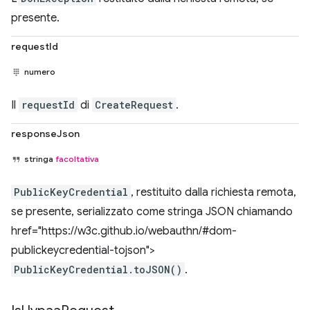
presente.
requestId
numero
Il
requestId
di
CreateRequest
.
responseJson
stringa
facoltativa
PublicKeyCredential
, restituito dalla richiesta remota,
se presente, serializzato come stringa JSON chiamando
href="https://w3c.github.io/webauthn/#dom-
publickeycredential-tojson">
PublicKeyCredential.toJSON()
.