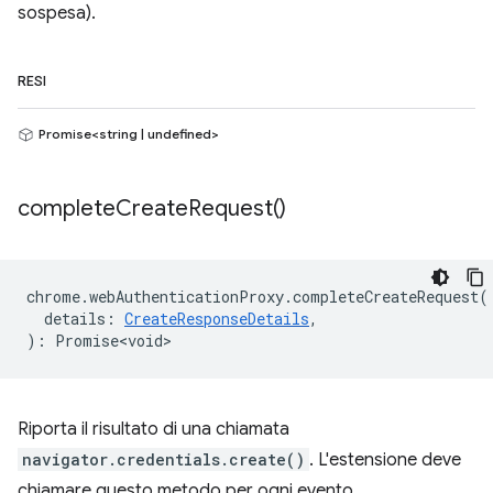
sospesa).
RESI
Promise<string | undefined>
complete
Create
Request(
)
chrome
.
webAuthenticationProxy
.
completeCreateRequest
(
details
:
CreateResponseDetails
,
)
:
Promise<void>
Riporta il risultato di una chiamata
navigator.credentials.create()
. L'estensione deve
chiamare questo metodo per ogni evento