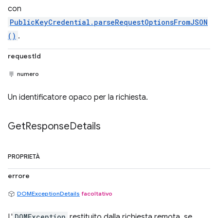
con
PublicKeyCredential.parseRequestOptionsFromJSON
()
.
requestId
numero
Un identificatore opaco per la richiesta.
Get
Response
Details
PROPRIETÀ
errore
DOMExceptionDetails
facoltativo
L'
DOMException
restituito dalla richiesta remota, se