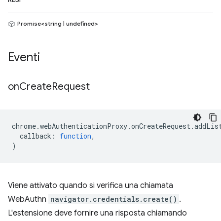
RESI
Promise<string | undefined>
Eventi
on
Create
Request
chrome
.
webAuthenticationProxy
.
onCreateRequest
.
addLis
callback
:
function
,
)
Viene attivato quando si verifica una chiamata
WebAuthn
navigator.credentials.create()
.
L'estensione deve fornire una risposta chiamando