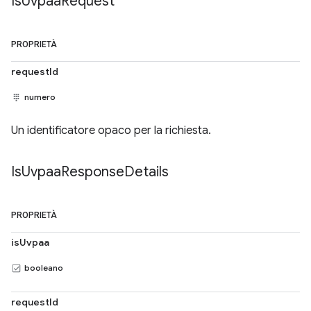
Is
Uvpaa
Request
PROPRIETÀ
requestId
numero
Un identificatore opaco per la richiesta.
Is
Uvpaa
Response
Details
PROPRIETÀ
isUvpaa
booleano
requestId