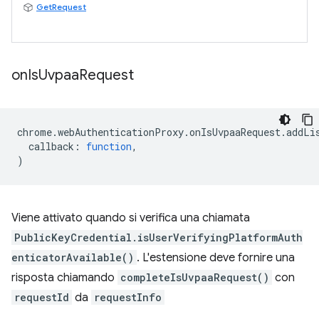
GetRequest
on
Is
Uvpaa
Request
chrome
.
webAuthenticationProxy
.
onIsUvpaaRequest
.
addLi
callback
:
function
,
)
Viene attivato quando si verifica una chiamata
PublicKeyCredential.isUserVerifyingPlatformAuth
enticatorAvailable()
. L'estensione deve fornire una
risposta chiamando
completeIsUvpaaRequest()
con
requestId
da
requestInfo