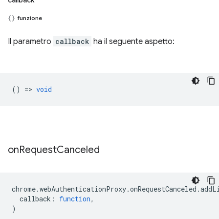
callback
funzione
Il parametro
callback
ha il seguente aspetto:
() =>
void
on
Request
Canceled
chrome
.
webAuthenticationProxy
.
onRequestCanceled
.
addL
callback
:
function
,
)