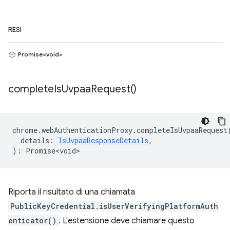
RESI
Promise<void>
complete
Is
Uvpaa
Request(
)
chrome
.
webAuthenticationProxy
.
completeIsUvpaaRequest
details
:
IsUvpaaResponseDetails
,
)
:
Promise<void>
Riporta il risultato di una chiamata
PublicKeyCredential.isUserVerifyingPlatformAuth
enticator()
. L'estensione deve chiamare questo