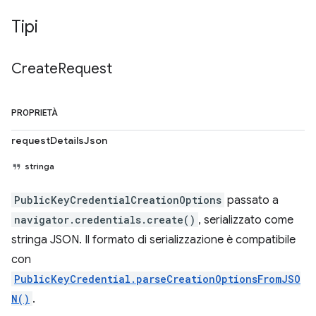
Tipi
Create
Request
PROPRIETÀ
requestDetailsJson
stringa
PublicKeyCredentialCreationOptions
passato a
navigator.credentials.create()
, serializzato come
stringa JSON. Il formato di serializzazione è compatibile
con
PublicKeyCredential.parseCreationOptionsFromJSO
N()
.