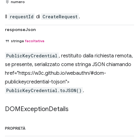
numero
Il
requestId
di
CreateRequest
.
responseJson
stringa
facoltativa
PublicKeyCredential
, restituito dalla richiesta remota,
se presente, serializzato come stringa JSON chiamando
href="https://w3c.github.io/webauthn/#dom-
publickeycredential-tojson">
PublicKeyCredential.toJSON()
.
DOMException
Details
PROPRIETÀ