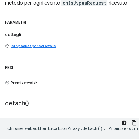
metodo per ogni evento
onIsUvpaaRequest
ricevuto.
PARAMETRI
dettagli
IsUvpaaResponseDetails
RESI
Promise<void>
detach(
)
chrome
.
webAuthenticationProxy
.
detach
()
:
Promise<stri