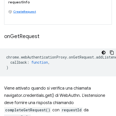
requestInfo
CreateRequest
on
Get
Request
chrome
.
webAuthenticationProxy
.
onGetRequest
.
addListen
callback
:
function
,
)
Viene attivato quando si verifica una chiamata
navigator.credentials.get() di WebAuthn. L'estensione
deve fornire una risposta chiamando
completeGetRequest()
con
requestId
da