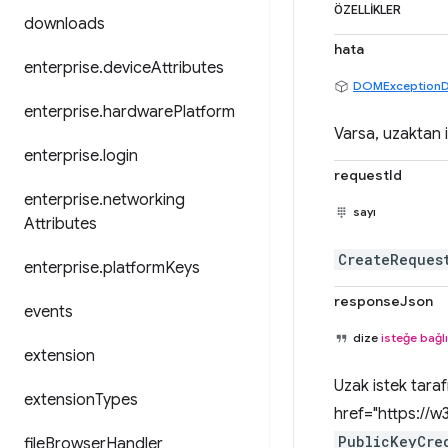
ÖZELLIKLER
downloads
hata
enterprise
.
device
Attributes
DOMExceptionD
enterprise
.
hardware
Platform
Varsa, uzaktan 
enterprise
.
login
requestId
enterprise
.
networking
sayı
Attributes
CreateReques
enterprise
.
platform
Keys
responseJson
events
dize
isteğe bağlı
extension
Uzak istek tara
extension
Types
href="https://
PublicKeyCre
file
Browser
Handler