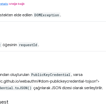
etails
isteğe bağlı
istekten elde edilen
DOMException
.
t
öğesinin
requestId
.
fından oluşturulan
PublicKeyCredential
, varsa
w3c.github.io/webauthn/#dom-publickeycredential-tojson">
dential.toJSON()
çağrılarak JSON dizesi olarak serileştirilir.
uest