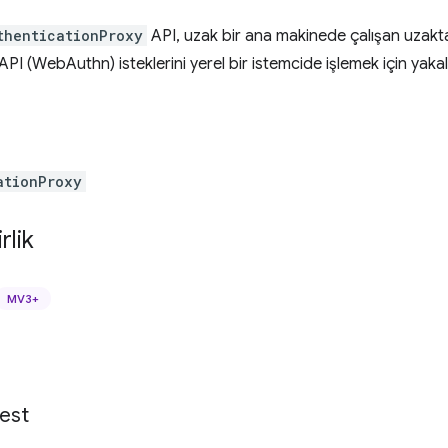
thenticationProxy
API, uzak bir ana makinede çalışan uzakt
PI (WebAuthn) isteklerini yerel bir istemcide işlemek için yaka
ationProxy
rlik
MV3+
est