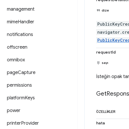
management
dize
mime
Handler
PublicKeyCre
navigator.cr
notifications
PublicKeyCre
offscreen
requestId
omnibox
sayı
page
Capture
İsteğin opak tan
permissions
Get
Respon
platform
Keys
power
ÖZELLIKLER
printer
Provider
hata