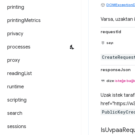
DOMExceptionD
printing
Varsa, uzaktan 
printing
Metrics
requestId
privacy
sayı
processes
CreateReques
proxy
responseJson
reading
List
dize
isteğe bağlı
runtime
Uzak istek tara
scripting
href="https://
PublicKeyCre
search
sessions
Is
Uvpaa
Req