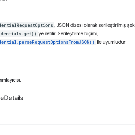
dentialRequestOptions
, JSON dizesi olarak serileştirilmiş şek
edentials.get()
'ye iletilir. Serileştirme biçimi,
dential.parseRequestOptionsFromJSON()
ile uyumludur.
ımlayıcısı.
se
Details