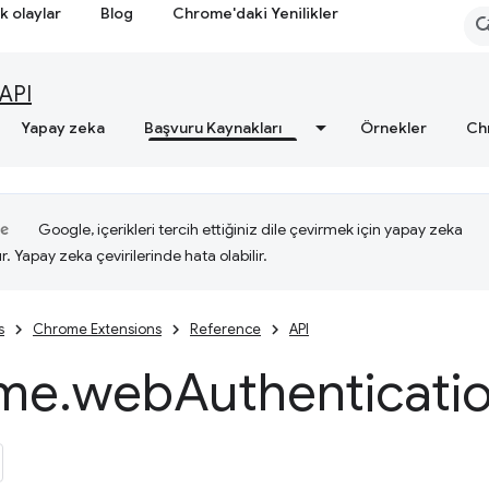
k olaylar
Blog
Chrome'daki Yenilikler
API
Yapay zeka
Başvuru Kaynakları
Örnekler
Ch
Google, içerikleri tercih ettiğiniz dile çevirmek için yapay zeka
ır. Yapay zeka çevirilerinde hata olabilir.
s
Chrome Extensions
Reference
API
me
.
web
Authenticati