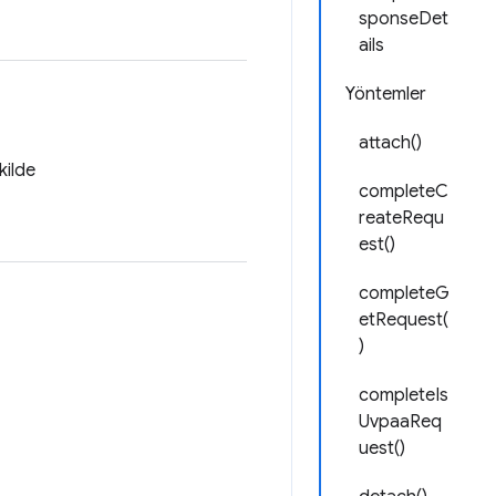
sponseDet
ails
Yöntemler
attach()
kilde
completeC
reateRequ
est()
completeG
etRequest(
)
completeIs
UvpaaReq
uest()