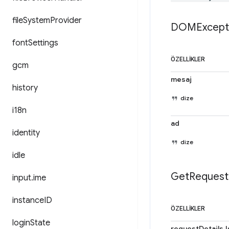
file
System
Provider
DOMExcept
font
Settings
ÖZELLIKLER
gcm
mesaj
history
dize
i18n
ad
identity
dize
idle
Get
Request
input
.
ime
instance
ID
ÖZELLIKLER
login
State
requestDetailsJ