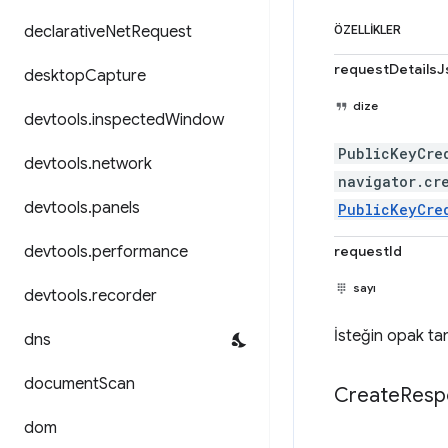
declarative
Net
Request
ÖZELLIKLER
requestDetailsJ
desktop
Capture
dize
devtools
.
inspected
Window
PublicKeyCre
devtools
.
network
navigator.cr
devtools
.
panels
PublicKeyCre
devtools
.
performance
requestId
sayı
devtools
.
recorder
İsteğin opak tan
dns
document
Scan
Create
Resp
dom