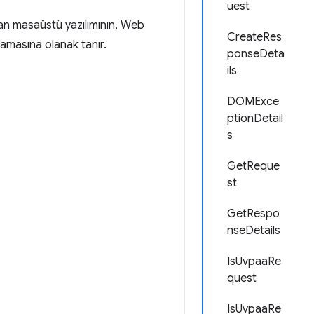
uest
an masaüstü yazılımının, Web
CreateRes
lamasına olanak tanır.
ponseDeta
ils
DOMExce
ptionDetail
s
GetReque
st
GetRespo
nseDetails
IsUvpaaRe
quest
IsUvpaaRe