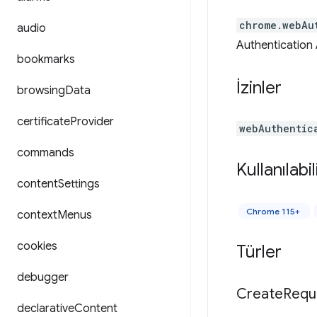
chrome.webAu
audio
Authentication A
bookmarks
İzinler
browsing
Data
certificate
Provider
webAuthentic
commands
Kullanılabili
content
Settings
Chrome 115+
context
Menus
cookies
Türler
debugger
Create
Requ
declarative
Content