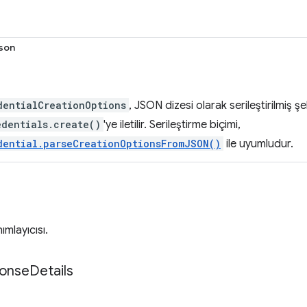
son
dentialCreationOptions
, JSON dizesi olarak serileştirilmiş şe
edentials.create()
'ye iletilir. Serileştirme biçimi,
dential.parseCreationOptionsFromJSON()
ile uyumludur.
ımlayıcısı.
onse
Details