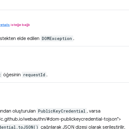
etails
isteğe bağlı
istekten elde edilen
DOMException
.
t
öğesinin
requestId
.
fından oluşturulan
PublicKeyCredential
, varsa
w3c.github.io/webauthn/#dom-publickeycredential-tojson">
dential.toJSON()
çağrılarak JSON dizesi olarak serileştirilir.