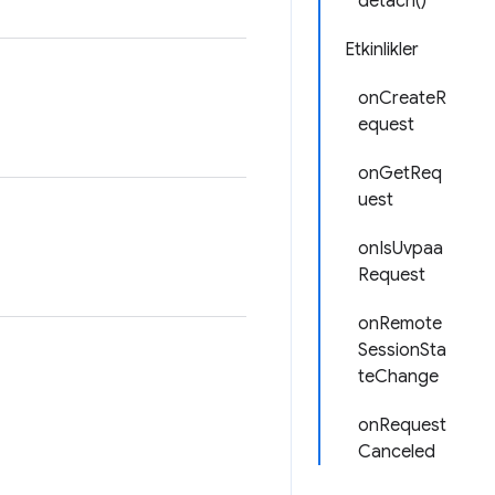
detach()
Etkinlikler
onCreateR
equest
onGetReq
uest
onIsUvpaa
Request
onRemote
SessionSta
teChange
onRequest
Canceled