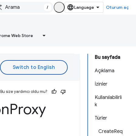
/
Oturum aç
rome Web Store
Bu sayfada
Açıklama
İzinler
Bu size yardımcı oldu mu?
Kullanılabilirli
on
Proxy
k
Türler
CreateReq