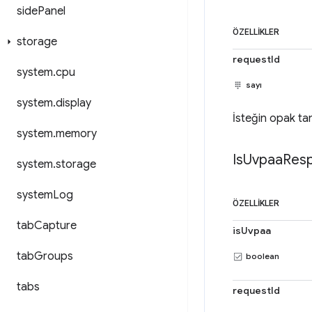
side
Panel
ÖZELLIKLER
storage
requestId
system
.
cpu
sayı
system
.
display
İsteğin opak tan
system
.
memory
Is
Uvpaa
Res
system
.
storage
system
Log
ÖZELLIKLER
tab
Capture
isUvpaa
tab
Groups
boolean
tabs
requestId