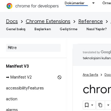
Dokümanlar
Örne
Docs
Chrome Extensions
Reference
Genel bakış
Başlarken
Geliştirme
Nasıl Yapılır?
teknolojisini kullan
Manifest V3
Ana Sayfa
Doc
➡ Manifest V2
chro
accessibility
Features
action
alarms