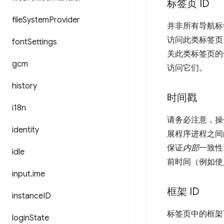
标签页 ID
file
System
Provider
并非所有导航标
访问此类标签页
font
Settings
关此类标签页的
gcm
访问它们。
history
时间戳
i18n
请务必注意，操
identity
展程序进程之间
保证
内部
一致性
idle
前时间（例如
input
.
ime
框架 ID
instance
ID
标签页中的框架可
login
State