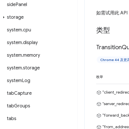
side
Panel
如需试用此 AP
storage
类型
system
.
cpu
system
.
display
Transition
Qu
system
.
memory
Chrome 44 及
system
.
storage
枚举
system
Log
"client_redirec
tab
Capture
“server_redire
tab
Groups
"forward_bac
tabs
"from_addres