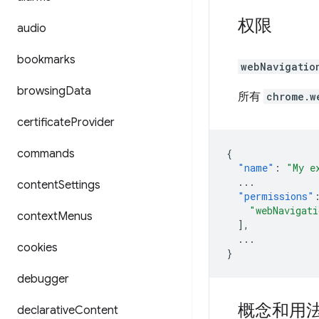
权限
audio
bookmarks
webNavigatio
browsing
Data
所有
chrome.w
certificate
Provider
commands
{
"name"
:
"My e
...
content
Settings
"permissions"
"webNavigati
context
Menus
],
...
cookies
}
debugger
概念和用
declarative
Content