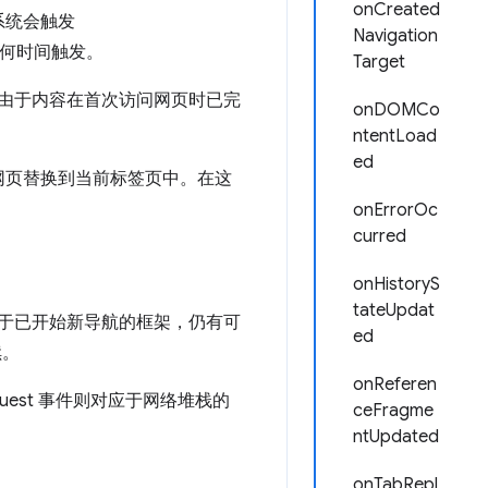
onCreated
系统会触发
Navigation
何时间触发。
Target
由于内容在首次访问网页时已完
onDOMCo
ntentLoad
ed
网页替换到当前标签页中。在这
onErrorOc
curred
onHistoryS
tateUpdat
顺序。对于已开始新导航的框架，仍有可
ed
续。
onReferen
quest 事件则对应于网络堆栈的
ceFragme
ntUpdated
onTabRepl