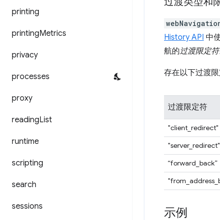
过渡类型和
printing
webNavigatio
printing
Metrics
History API
中使
航的
过渡限定符
privacy
存在以下过渡限
processes
proxy
过渡限定符
reading
List
"client_redirect"
runtime
"server_redirect"
scripting
“forward_back”
"from_address_
search
sessions
示例