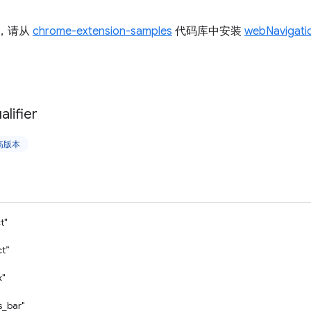
I，请从
chrome-extension-samples
代码库中安装
webNavigati
alifier
更高版本
t"
ct”
k"
s_bar"