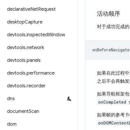
declarative
Net
Request
活动顺序
desktop
Capture
对于成功完成的
devtools
.
inspected
Window
devtools
.
network
devtools
.
panels
devtools
.
performance
如果在此过程中
之后不会再触发
devtools
.
recorder
如果导航框架包
dns
onCompleted
document
Scan
如果帧的参考 f
onDOMContent
dom