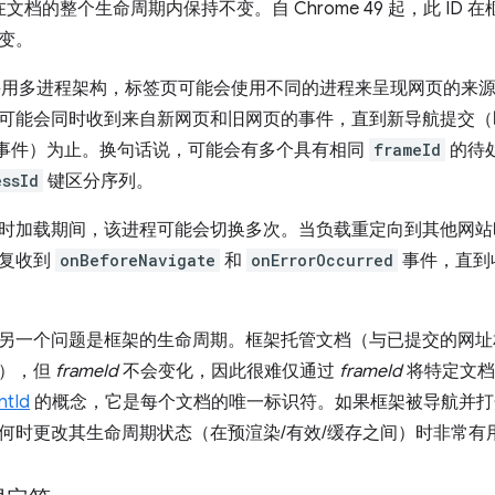
 在文档的整个生命周期内保持不变。自 Chrome 49 起，此 I
变。
me 采用多进程架构，标签页可能会使用不同的进程来呈现网页的
可能会同时收到来自新网页和旧网页的事件，直到新导航提交（
事件）为止。换句话说，可能会有多个具有相同
frameId
的待处理
essId
键区分序列。
时加载期间，该进程可能会切换多次。当负载重定向到其他网站
反复收到
onBeforeNavigate
和
onErrorOccurred
事件，直到
另一个问题是框架的生命周期。框架托管文档（与已提交的网址
航），但
frameId
不会变化，因此很难仅通过
frameId
将特定文档
ntId
的概念，它是每个文档的唯一标识符。如果框架被导航并打
何时更改其生命周期状态（在预渲染/有效/缓存之间）时非常有