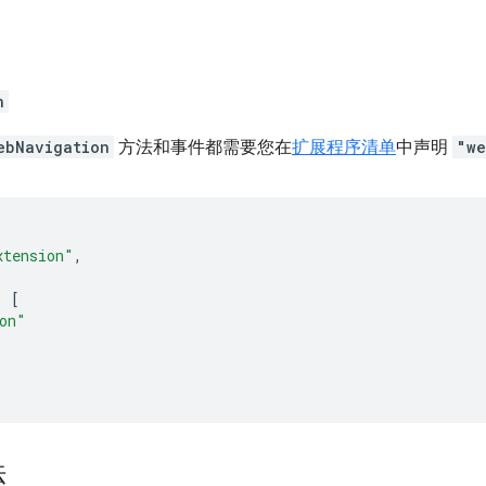
n
ebNavigation
方法和事件都需要您在
扩展程序清单
中声明
"we
xtension"
,
:
[
on"
法