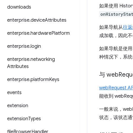
如果使用 Hist
downloads
onHistorySta
enterprise
.
device
Attributes
如果导航从
往返
enterprise
.
hardware
Platform
成加载，因此不
enterprise
.
login
如果导航是使
种情况下，系
enterprise
.
networking
Attributes
与 web
Req
enterprise
.
platform
Keys
webRequest AP
events
能收到 webR
extension
一般来说，web
状态，该状态通
extension
Types
file
Browser
Handler