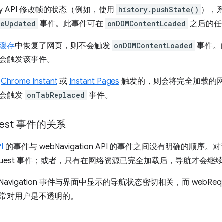
ory API 修改帧的状态（例如，使用
history.pushState()
），
teUpdated
事件。此事件可在
onDOMContentLoaded
之后的任
缓存
中恢复了网页，则不会触发
onDOMContentLoaded
事件。
会触发该事件。
用
Chrome Instant
或
Instant Pages
触发的，则会将完全加载的
统会触发
onTabReplaced
事件。
uest 事件的关系
I
的事件与 webNavigation API 的事件之间没有明确的
equest 事件；或者，只有在网络资源已完全加载后，导航才会继
Navigation 事件与界面中显示的导航状态密切相关，而 webRe
常对用户是不透明的。