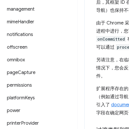
后，其框架 ID
management
导航）也保持不
mime
Handler
由于 Chro
进程中进行，您
notifications
onCommitted
offscreen
可以通过
proc
omnibox
另请注意，在临
情况下，您会
page
Capture
件。
permissions
扩展程序存在的
（例如通过导
platform
Keys
引入了
docume
power
字段在确定网页
printer
Provider