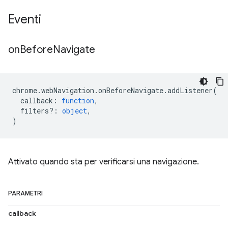
Eventi
on
Before
Navigate
chrome
.
webNavigation
.
onBeforeNavigate
.
addListener
(
callback
:
function
,
filters?
:
object
,
)
Attivato quando sta per verificarsi una navigazione.
PARAMETRI
callback