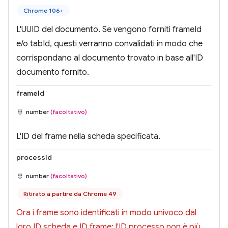
Chrome 106+
L'UUID del documento. Se vengono forniti frameId
e/o tabId, questi verranno convalidati in modo che
corrispondano al documento trovato in base all'ID
documento fornito.
frameId
number
(facoltativo)
L'ID del frame nella scheda specificata.
processId
number
(facoltativo)
Ritirato a partire da Chrome 49
Ora i frame sono identificati in modo univoco dal
loro ID scheda e ID frame; l'ID processo non è più