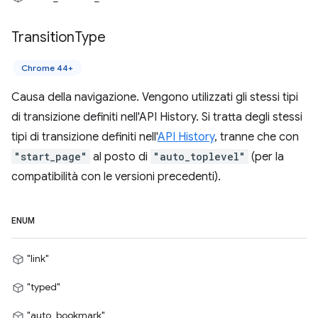
Transition
Type
Chrome 44+
Causa della navigazione. Vengono utilizzati gli stessi tipi
di transizione definiti nell'API History. Si tratta degli stessi
tipi di transizione definiti nell'
API History
, tranne che con
"start_page"
al posto di
"auto_toplevel"
(per la
compatibilità con le versioni precedenti).
ENUM
"link"
"typed"
"auto_bookmark"