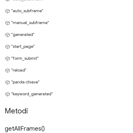
"auto_subframe"
"manual_subframe"
"generated"
"start_page"
"form_submit"
"reload"
"parola chiave"
"keyword_generated"
Metodi
get
All
Frames(
)