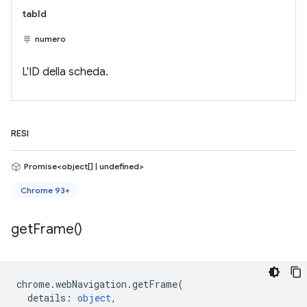
tabId
numero
L'ID della scheda.
RESI
Promise<object[] | undefined>
Chrome 93+
get
Frame(
)
chrome
.
webNavigation
.
getFrame
(
details
:
object
,