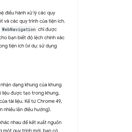
hệ điều hành xử lý các quy
t và các quy trình của tiện ích.
n
WebNavigation
chỉ được
 cho bạn biết độ lệch chính xác
ong tiện ích (ví dụ: sử dụng
ã nhận dạng khung của khung
i liệu được tạo trong khung,
của tài liệu. Kể từ Chrome 49,
n nhiều lần điều hướng).
 khác nhau để kết xuất nguồn
g một quy trình mới, bạn có