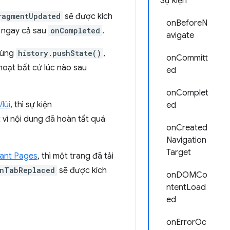
Sự kiện
ragmentUpdated
sẽ được kích
onBeforeN
, ngay cả sau
onCompleted
.
avigate
 dùng
history.pushState()
,
onCommitt
hoạt bất cứ lúc nào sau
ed
onComplet
lùi
, thì sự kiện
ed
 vì nội dung đã hoàn tất quá
onCreated
Navigation
Target
tant Pages
, thì một trang đã tải
nTabReplaced
sẽ được kích
onDOMCo
ntentLoad
ed
onErrorOc