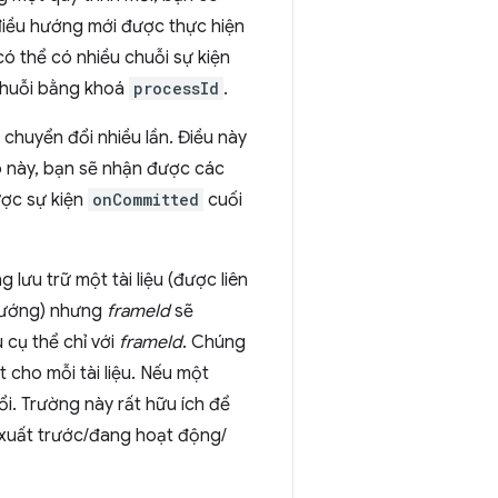
 điều hướng mới được thực hiện
ó thể có nhiều chuỗi sự kiện
 chuỗi bằng khoá
processId
.
c chuyển đổi nhiều lần. Điều này
p này, bạn sẽ nhận được các
ược sự kiện
onCommitted
cuối
 lưu trữ một tài liệu (được liên
u hướng) nhưng
frameId
sẽ
u cụ thể chỉ với
frameId
. Chúng
ệt cho mỗi tài liệu. Nếu một
ổi. Trường này rất hữu ích để
t xuất trước/đang hoạt động/