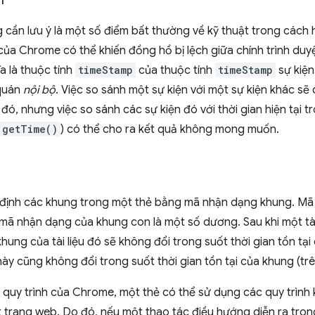
 cần lưu ý là một số điểm bất thường về kỹ thuật trong cách 
 của Chrome có thể khiến đồng hồ bị lệch giữa chính trình duyệ
a là thuộc tính
timeStamp
của thuộc tính
timeStamp
sự kiệ
quán
nội bộ
. Việc so sánh một sự kiện với một sự kiện khác sẽ
 đó, nhưng việc so sánh các sự kiện đó với thời gian hiện tại tr
.getTime()
) có thể cho ra kết quả không mong muốn.
 định các khung trong một thẻ bằng mã nhận dạng khung. M
, mã nhận dạng của khung con là một số dương. Sau khi một tà
ung của tài liệu đó sẽ không đổi trong suốt thời gian tồn tại 
y cũng không đổi trong suốt thời gian tồn tại của khung (trê
 quy trình của Chrome, một thẻ có thể sử dụng các quy trình
 trang web. Do đó, nếu một thao tác điều hướng diễn ra tron