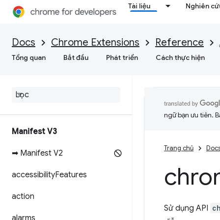
Tài liệu
Nghiên cứu
Docs
Chrome Extensions
Reference
Tổng quan
Bắt đầu
Phát triển
Cách thực hiện
ngữ bạn ưu tiên. B
Manifest V3
Trang chủ
Doc
➡ Manifest V2
chro
accessibility
Features
action
Sử dụng API
c
alarms