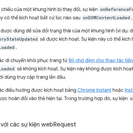
hiếu của một khung hình bị thay đổi, sự kiện
onReferenceF
ày có thể kích hoạt bất cứ lúc nào sau
onDOMContentLoaded
 được dùng để sửa đổi trạng thái của một khung hình (ví dụ:
oryStateUpdated
sẽ được kích hoạt. Sự kiện này có thể kích 
Loaded
.
ác di chuyển khôi phục trang từ
Bộ nhớ đệm cho thao tác tiến/
Loaded
sẽ không kích hoạt. Sự kiện này không được kích hoạt
ười dùng truy cập trang lần đầu.
ác điều hướng được kích hoạt bằng
Chrome Instant
hoặc
Ins
ợc hoán đổi vào thẻ hiện tại. Trong trường hợp đó, sự kiện
o
với các sự kiện web
Request