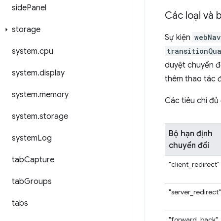
side
Panel
Các loại và 
storage
Sự kiện
webNav
system
.
cpu
transitionQua
duyệt chuyển đ
system
.
display
thêm thao tác 
system
.
memory
Các tiêu chí đủ 
system
.
storage
Bộ hạn định
system
Log
chuyển đổi
tab
Capture
"client_redirect"
tab
Groups
"server_redirect"
tabs
"forward_back"