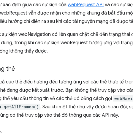
 xác định giữa các sự kiện của
webRequest API
và các sự ki
n webRequest vẫn được nhận cho những khung đã bắt đầu một
iều hướng chỉ diễn ra sau khi các tài nguyên mạng đã được tả
 sự kiện webNavigation có liên quan chặt chẽ đến trạng thái 
i dùng, trong khi các sự kiện webRequest tương ứng với trạn
ờng không thấy được.
g thẻ
cả các thẻ điều hướng đều tương ứng với các thẻ thực tế tro
 thẻ đang được kết xuất trước. Bạn không thể truy cập vào c
 thể yêu cầu thông tin về các thẻ đó bằng cách gọi
webNavi
n.getAllFrames()
. Sau khi một thẻ như vậy được hoán đổi, s
ùng có thể truy cập vào thẻ đó thông qua các API này.
n