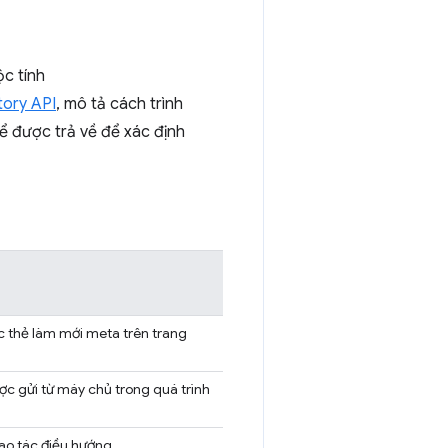
c tính
tory API
, mô tả cách trình
ể được trả về để xác định
c thẻ làm mới meta trên trang
ợc gửi từ máy chủ trong quá trình
hao tác điều hướng.