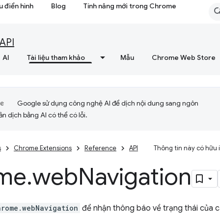
 điển hình
Blog
Tính năng mới trong Chrome
API
AI
Tài liệu tham khảo
Mẫu
Chrome Web Store
Google sử dụng công nghệ AI để dịch nội dung sang ngôn
ản dịch bằng AI có thể có lỗi.
s
Chrome Extensions
Reference
API
Thông tin này có hữu
me
.
web
Navigation
hrome.webNavigation
để nhận thông báo về trạng thái của 