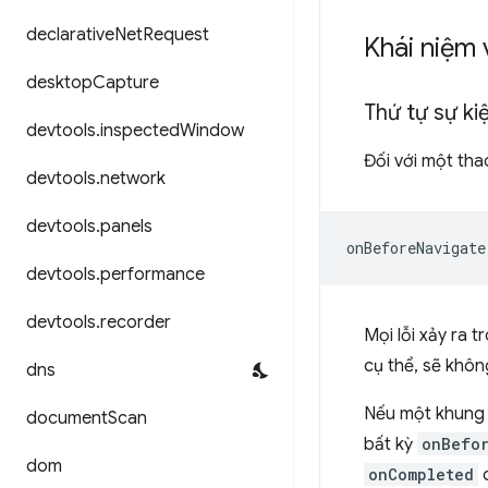
declarative
Net
Request
Khái niệm 
desktop
Capture
Thứ tự sự ki
devtools
.
inspected
Window
Đối với một tha
devtools
.
network
devtools
.
panels
devtools
.
performance
devtools
.
recorder
Mọi lỗi xảy ra 
cụ thể, sẽ khô
dns
Nếu một khung 
document
Scan
bất kỳ
onBefo
dom
onCompleted
c