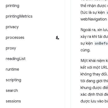
printing
thể nhận được c
(tức là sự kiện
printing
Metrics
webNavigation 
privacy
Ngoài ra, xin lư
xảy ra khi tải
processes
sự kiện
onBefo
proxy
cùng.
reading
List
Một khái niệm k
kết với một URL
runtime
không thay đổi. 
scripting
tôi đang giới th
khung được điều
search
xác định thời đ
sessions
được lưu vào b