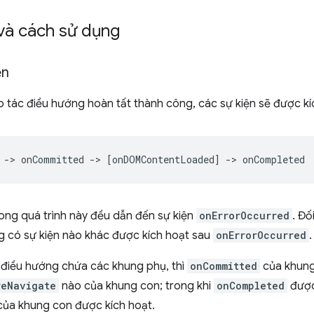
và cách sử dụng
ện
o tác điều hướng hoàn tất thành công, các sự kiện sẽ được kí
trong quá trình này đều dẫn đến sự kiện
onErrorOccurred
. Đố
ng có sự kiện nào khác được kích hoạt sau
onErrorOccurred
.
điều hướng chứa các khung phụ, thì
onCommitted
của khung
reNavigate
nào của khung con; trong khi
onCompleted
được 
ủa khung con được kích hoạt.