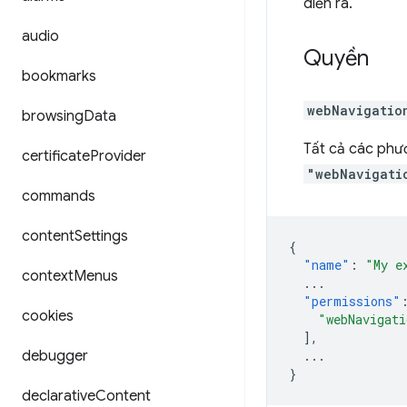
diễn ra.
audio
Quyền
bookmarks
webNavigatio
browsing
Data
Tất cả các phư
certificate
Provider
"webNavigati
commands
content
Settings
{
"name"
:
"My e
context
Menus
...
"permissions"
cookies
"webNavigati
],
debugger
...
}
declarative
Content