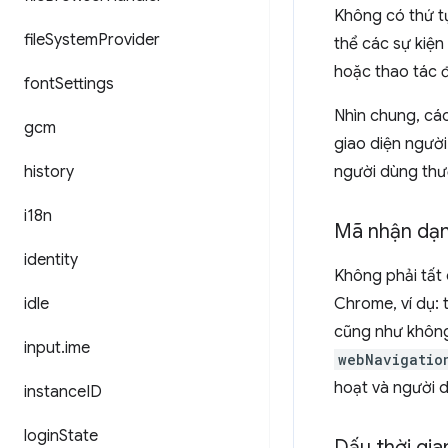
Không có thứ tự
file
System
Provider
thể các sự kiệ
hoặc thao tác đ
font
Settings
Nhìn chung, các
gcm
giao diện ngườ
history
người dùng thư
i18n
Mã nhận dạn
identity
Không phải tất 
idle
Chrome, ví dụ:
cũng như không
input
.
ime
webNavigatio
hoạt và người d
instance
ID
login
State
Dấu thời gia