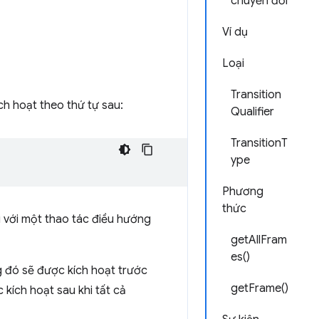
chuyển đổi
Ví dụ
Loại
Transition
ch hoạt theo thứ tự sau:
Qualifier
TransitionT
ype
Phương
thức
i với một thao tác điều hướng
getAllFram
es()
 đó sẽ được kích hoạt trước
getFrame()
kích hoạt sau khi tất cả