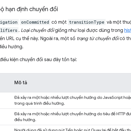
bộ hạn định chuyển đổi
igation
onCommitted
có một
transitionType
và một thuộ
lifiers
.
Loại chuyển đổi
giống như loại được dùng trong
his
ến URL cụ thể này. Ngoài ra, một số
trạng từ chuyển đổi
có th
điều hướng.
điều kiện chuyển đổi sau đây tồn tại:
Mô tả
Đã xảy ra một hoặc nhiều lượt chuyển hướng do JavaScript hoặ
trong quá trình điều hướng.
Đã xảy ra một hoặc nhiều lượt chuyển hướng do tiêu đề HTTP đư
điều hướng.
Người dùng đã sử dụng nút Tiến hoặc nút Quay lại để bắt đầu t