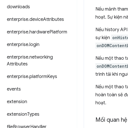
downloads
Nếu mảnh tham c
hoạt. Sự kiện n
enterprise
.
device
Attributes
Nếu history API
enterprise
.
hardware
Platform
sự kiện
onHist
enterprise
.
login
onDOMContent
enterprise
.
networking
Nếu một thao t
Attributes
onDOMContent
trình tải khi ng
enterprise
.
platform
Keys
Nếu một thao t
events
hoàn toàn sẽ đư
extension
hoạt.
extension
Types
Mối quan hệ 
file
Browser
Handler