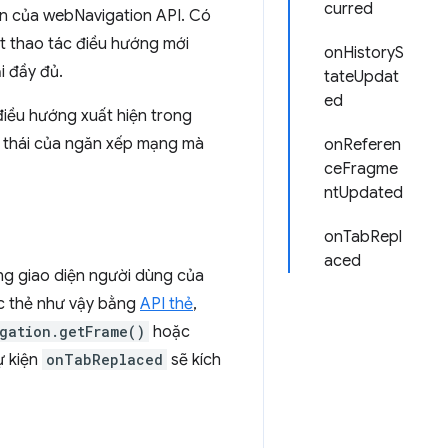
curred
ện của webNavigation API. Có
 thao tác điều hướng mới
onHistoryS
i đầy đủ.
tateUpdat
ed
điều hướng xuất hiện trong
g thái của ngăn xếp mạng mà
onReferen
ceFragme
ntUpdated
onTabRepl
aced
ng giao diện người dùng của
ác thẻ như vậy bằng
API thẻ
,
gation.getFrame()
hoặc
ự kiện
onTabReplaced
sẽ kích