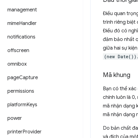
management
Điều quan trọng
trình riêng biệt
mime
Handler
Điều đó có nghĩ
notifications
đảm bảo nhất 
giữa hai sự kiện
offscreen
(new Date())
omnibox
Mã khung
page
Capture
Bạn có thể xác
permissions
chính luôn là 0
platform
Keys
mã nhận dạng kh
mã nhận dạng nà
power
Do bản chất đa
printer
Provider
và đích của một