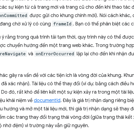
ác sự kiện từ cả trang mới và trang cũ cho đến khi thao tác
onCommitted
được gửi cho khung chính mới). Nói cách khác, c
đang chờ xử lý có cùng
frameId
. Bạn có thể phân biệt các
u ý rằng trong quá trình tải tạm thời, quy trình này có thể đượ
 được chuyển hướng đến một trang web khác. Trong trường hợ
reNavigate
và
onErrorOccurred
lặp lại cho đến khi nhận đ
hác gây ra vấn đề với các tiện ích là vòng đời của khung. Khung
 đã xác nhận). Tài liệu có thể thay đổi (ví dụ: bằng cách điề
Do đó, rất khó để liên kết một sự kiện xảy ra trong một tài liệ
iệu khái niệm về
documentId
. Đây là giá trị nhận dạng riêng bi
 hướng và mở một tài liệu mới, thì giá trị nhận dạng sẽ thay đ
iểm các trang thay đổi trạng thái vòng đời (giữa trạng thái kế
ộ nhớ đệm) vì trường này vẫn giữ nguyên.