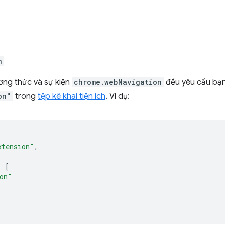
n
ơng thức và sự kiện
chrome.webNavigation
đều yêu cầu bạn
on"
trong
tệp kê khai tiện ích
. Ví dụ:
xtension"
,
:
[
on"