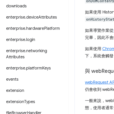
onDOMContent
downloads
如果使用 Histo
enterprise
.
device
Attributes
onHistorySta
enterprise
.
hardware
Platform
如果導覽作業從
完畢，因此不會
enterprise
.
login
如果使用
Chrom
enterprise
.
networking
下，系統會觸
Attributes
enterprise
.
platform
Keys
與 web
Req
events
webRequest AP
仍會收到 web
extension
一般來說，webN
extension
Types
態，使用者通常
file
Browser
Handler