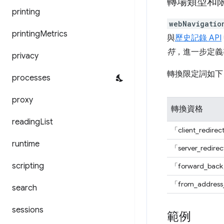
轉場類型和
printing
webNavigatio
printing
Metrics
與
歷史記錄 API
符
，進一步定義
privacy
轉換限定詞如下
processes
proxy
轉換資格
reading
List
「client_redire
runtime
「server_redire
scripting
「forward_bac
「from_address
search
sessions
範例