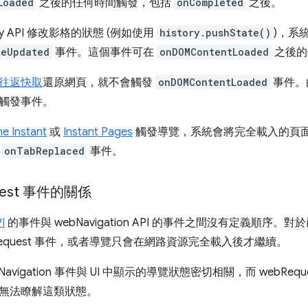
Loaded
之後的任何時間觸發，包括
onCompleted
之後。
ry API 修改影格的狀態 (例如使用
history.pushState()
)，系
teUpdated
事件。這個事件可在
onDOMContentLoaded
之後的
往返快取
還原網頁，就不會觸發
onDOMContentLoaded
事件。
觸發事件。
e Instant
或
Instant Pages
觸發導覽，系統會將完全載入的頁
發
onTabReplaced
事件。
uest 事件的關係
I
的事件與 webNavigation API 的事件之間沒有定義順
Request 事件，或者導覽只會在網路資源完全載入後才繼續。
avigation 事件與 UI 中顯示的導覽狀態密切相關，而 webRe
無法瞭解這類狀態。