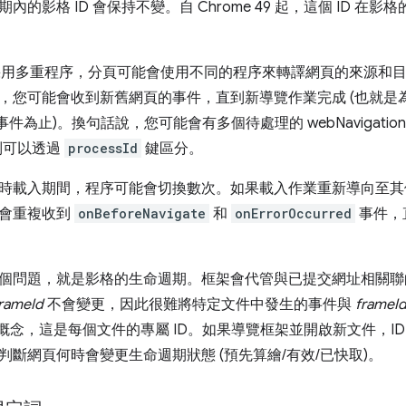
的影格 ID 會保持不變。自 Chrome 49 起，這個 ID 在影
me 採用多重程序，分頁可能會使用不同的程序來轉譯網頁的來源
，您可能會收到新舊網頁的事件，直到新導覽作業完成 (也就是
事件為止)。換句話說，您可能會有多個待處理的 webNavigati
列可以透過
processId
鍵區分。
時載入期間，程序可能會切換數次。如果載入作業重新導向至其
您會重複收到
onBeforeNavigate
和
onErrorOccurred
事件，
個問題，就是影格的生命週期。框架會代管與已提交網址相關聯的
rameId
不會變更，因此很難將特定文件中發生的事件與
frameI
概念，這是每個文件的專屬 ID。如果導覽框架並開啟新文件，I
判斷網頁何時會變更生命週期狀態 (預先算繪/有效/已快取)。