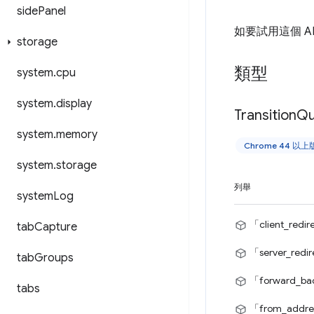
side
Panel
如要試用這個 A
storage
類型
system
.
cpu
system
.
display
Transition
Qu
system
.
memory
Chrome 44 以
system
.
storage
列舉
system
Log
「client_redi
tab
Capture
「server_redi
tab
Groups
「forward_b
tabs
「from_addre