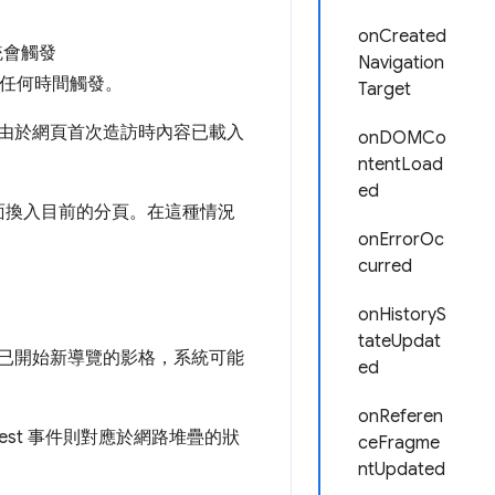
onCreated
統會觸發
Navigation
任何時間觸發。
Target
由於網頁首次造訪時內容已載入
onDOMCo
ntentLoad
ed
面換入目前的分頁。在這種情況
onErrorOc
curred
onHistoryS
tateUpdat
序。對於已開始新導覽的影格，系統可能
ed
onReferen
quest 事件則對應於網路堆疊的狀
ceFragme
ntUpdated