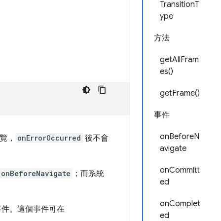
TransitionT
ype
方法
getAllFram
es()
getFrame()
事件
onBeforeN
覽，
onErrorOccurred
後不會
avigate
onCommitt
onBeforeNavigate
；而系統
ed
onComplet
件。這個事件可在
ed