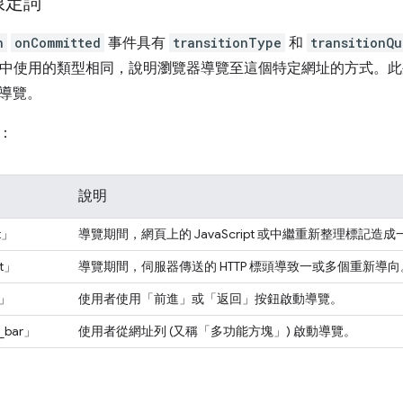
限定詞
n
onCommitted
事件具有
transitionType
和
transitionQu
中使用的類型相同，說明瀏覽器導覽至這個特定網址的方式。此
導覽。
：
說明
ct」
導覽期間，網頁上的 JavaScript 或中繼重新整理標記
ct」
導覽期間，伺服器傳送的 HTTP 標頭導致一或多個重新導向
k」
使用者使用「前進」或「返回」按鈕啟動導覽。
_bar」
使用者從網址列 (又稱「多功能方塊」) 啟動導覽。