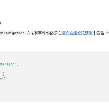
n
ebNavigation
方法和事件都必須在
擴充功能資訊清單
中宣告
"
xtension"
,
:
[
on"