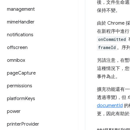
後，文件生命週期內
management
保持不變。
mime
Handler
由於 Chro
在新程序中進行
notifications
onCommitted
offscreen
frameId
。序
omnibox
另請注意，在暫
這種情況下，
page
Capture
事件為止。
permissions
擴充功能還有一
透過導覽)，但
f
platform
Keys
documentId
的
power
更，因此有助於
printer
Provider