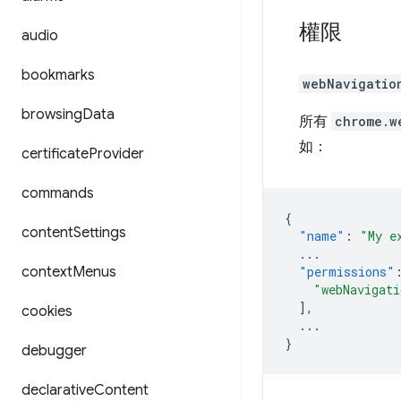
權限
audio
bookmarks
webNavigatio
browsing
Data
所有
chrome.w
如：
certificate
Provider
commands
{
content
Settings
"name"
:
"My e
...
context
Menus
"permissions"
"webNavigati
],
cookies
...
}
debugger
declarative
Content