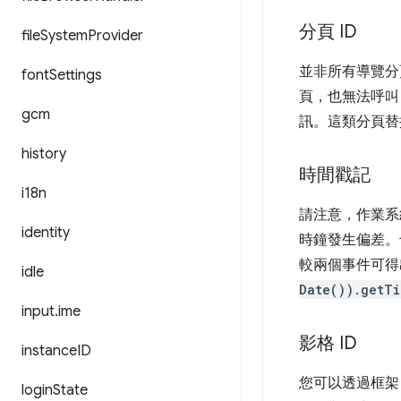
分頁 ID
file
System
Provider
並非所有導覽分頁
font
Settings
頁，也無法呼
gcm
訊。這類分頁替
history
時間戳記
i18n
請注意，作業系
identity
時鐘發生偏差。
較兩個事件可得
idle
Date()).getTi
input
.
ime
影格 ID
instance
ID
您可以透過框架 
login
State