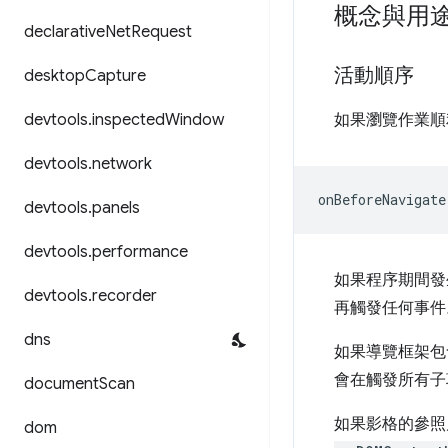
概念與用
declarative
Net
Request
活動順序
desktop
Capture
devtools
.
inspected
Window
如果瀏覽作業順
devtools
.
network
devtools
.
panels
devtools
.
performance
如果程序期間發
devtools
.
recorder
再觸發任何事件
dns
如果導覽框架包
會在觸發所有
document
Scan
如果影格的參照
dom