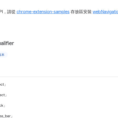
PI，請從
chrome-extension-samples
存放區安裝
webNavigati
alifier
上版本
rect」
rect」
ack」
ss_bar」