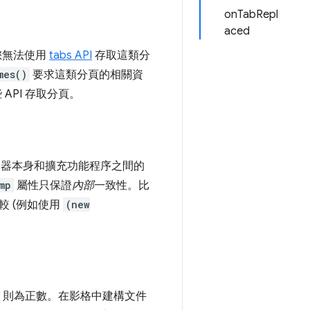
onTabRepl
aced
。您無法使用
tabs API
存取這類分
mes()
要求這類分頁的相關資
API 存取分頁。
瀏覽器本身和擴充功能程序之間的
mp
屬性只保證
內部
一致性。比
 (例如使用
(new
ID 則為正數。在影格中建構文件