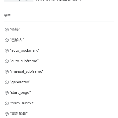
枚举
“链接”
“已输入”
"auto_bookmark"
“auto_subframe”
"manual_subframe"
"generated"
“start_page”
“form_submit”
“重新加载”