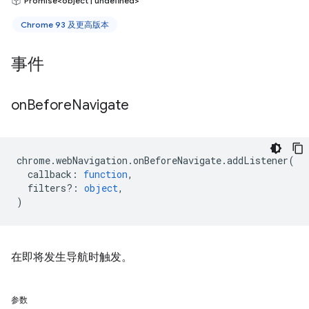
Promise<object | undefined>
Chrome 93 及更高版本
事件
on
Before
Navigate
chrome
.
webNavigation
.
onBeforeNavigate
.
addListener
(
callback
:
function
,
filters?
:
object
,
)
在即将发生导航时触发。
参数