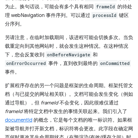
为止。换句话说，可能会有多个具有相同
frameId
的待处
理 webNavigation 事件序列。可以通过
processId
键区
分序列。
另请注意，在临时加载期间，该进程可能会切换多次。当负
载重定向到其他网站时，就会发生这种情况。在这种情况
下，您会反复收到
onBeforeNavigate
和
onErrorOccurred
事件，直到收到最终的
onCommitted
事件。
扩展程序存在的另一个问题是框架的生命周期。框架托管文
档（与已提交的网址相关联）。文档可能会发生变化（例如
通过导航），但
frameId
不会变化，因此很难仅通过
frameId
将特定文档中发生的事情关联起来。我们引入了
documentId
的概念，它是每个文档的唯一标识符。如果框
架被导航并打开新文档，标识符将会更改。此字段在确定网
页何时更改其生命周期状态（在预渲染/有效/缓存之间）时