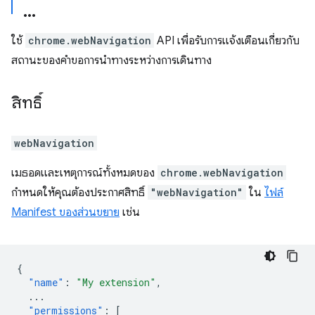
ใช้
chrome.webNavigation
API เพื่อรับการแจ้งเตือนเกี่ยวกับ
สถานะของคำขอการนำทางระหว่างการเดินทาง
สิทธิ์
webNavigation
เมธอดและเหตุการณ์ทั้งหมดของ
chrome.webNavigation
กำหนดให้คุณต้องประกาศสิทธิ์
"webNavigation"
ใน
ไฟล์
Manifest ของส่วนขยาย
เช่น
{
"name"
:
"My extension"
,
...
"permissions"
:
[