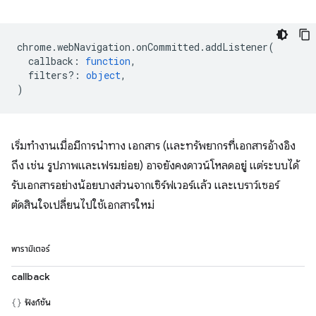
chrome
.
webNavigation
.
onCommitted
.
addListener
(
callback
:
function
,
filters?
:
object
,
)
เริ่มทำงานเมื่อมีการนำทาง เอกสาร (และทรัพยากรที่เอกสารอ้างอิง
ถึง เช่น รูปภาพและเฟรมย่อย) อาจยังคงดาวน์โหลดอยู่ แต่ระบบได้
รับเอกสารอย่างน้อยบางส่วนจากเซิร์ฟเวอร์แล้ว และเบราว์เซอร์
ตัดสินใจเปลี่ยนไปใช้เอกสารใหม่
พารามิเตอร์
callback
ฟังก์ชัน