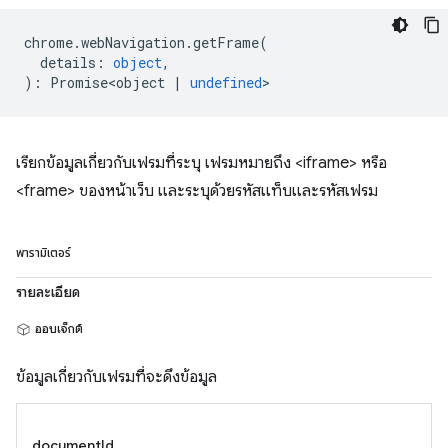
chrome
.
webNavigation
.
getFrame
(
details
:
object
,
)
:
Promise<object
|
undefined
>
เรียกข้อมูลเกี่ยวกับเฟรมที่ระบุ เฟรมหมายถึง <iframe> หรือ
<frame> ของหน้าเว็บ และระบุด้วยรหัสแท็บและรหัสเฟรม
พารามิเตอร์
รายละเอียด
ออบเจ็กต์
ข้อมูลเกี่ยวกับเฟรมที่จะดึงข้อมูล
documentId