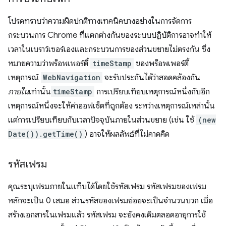
โปรดทราบว่าความผิดปกติทางเทคนิคบางอย่างในการจัดการ
กระบวนการ Chrome ที่แตกต่างกันของระบบปฏิบัติการอาจทำให้
เวลาในเบราว์เซอร์เองและกระบวนการของส่วนขยายไม่ตรงกัน ซึ่ง
หมายความว่าพร็อพเพอร์ตี้
timeStamp
ของพร็อพเพอร์ตี้
เหตุการณ์
WebNavigation
จะรับประกันได้ว่าสอดคล้องกัน
ภายใน
เท่านั้น
timeStamp
การเปรียบเทียบเหตุการณ์หนึ่งกับอีก
เหตุการณ์หนึ่งจะให้ค่าออฟเซ็ตที่ถูกต้อง ระหว่างเหตุการณ์เหล่านั้น
แต่การเปรียบเทียบกับเวลาปัจจุบันภายในส่วนขยาย (เช่น ใช้
(new
Date()).getTime()
) อาจให้ผลลัพธ์ที่ไม่คาดคิด
รหัสเฟรม
คุณระบุเฟรมภายในแท็บได้โดยใช้รหัสเฟรม รหัสเฟรมของเฟรม
หลักจะเป็น 0 เสมอ ส่วนรหัสของเฟรมย่อยจะเป็นจำนวนบวก เมื่อ
สร้างเอกสารในเฟรมแล้ว รหัสเฟรม จะยังคงเดิมตลอดอายุการใช้