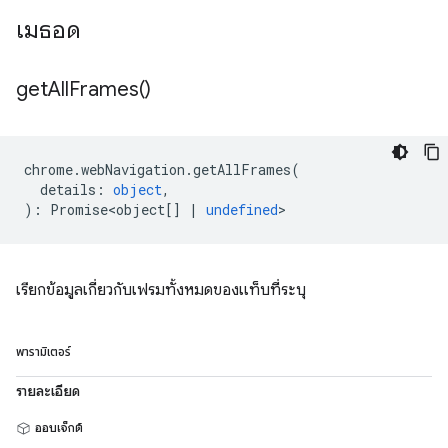
เมธอด
get
All
Frames(
)
chrome
.
webNavigation
.
getAllFrames
(
details
:
object
,
)
:
Promise<object
[]
|
undefined
>
เรียกข้อมูลเกี่ยวกับเฟรมทั้งหมดของแท็บที่ระบุ
พารามิเตอร์
รายละเอียด
ออบเจ็กต์