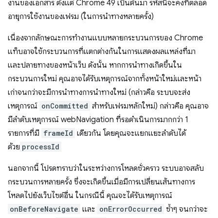
งานของเอกสาร ตั้งแต่ Chrome 49 เป็นต้นมา รหัสนี้จะคงที่ตลอด
อายุการใช้งานของเฟรม (ในการนำทางหลายครั้ง)
เนื่องจากลักษณะการทำงานแบบหลายกระบวนการของ Chrome
แท็บอาจใช้กระบวนการที่แตกต่างกันในการแสดงผลแหล่งที่มา
และปลายทางของหน้าเว็บ ดังนั้น หากการนำทางเกิดขึ้นใน
กระบวนการใหม่ คุณอาจได้รับเหตุการณ์จากทั้งหน้าใหม่และหน้า
เก่าจนกว่าจะมีการนำทางการนำทางใหม่ (กล่าวคือ ระบบจะส่ง
เหตุการณ์
onCommitted
สำหรับเฟรมหลักใหม่) กล่าวคือ คุณอาจ
มีลำดับเหตุการณ์ webNavigation ที่รอดำเนินการมากกว่า 1
รายการที่มี
frameId
เดียวกัน โดยคุณจะแยกแยะลำดับได้
ด้วย
processId
นอกจากนี้ โปรดทราบว่าในระหว่างการโหลดชั่วคราว ระบบอาจสลับ
กระบวนการหลายครั้ง ซึ่งจะเกิดขึ้นเมื่อมีการเปลี่ยนเส้นทางการ
โหลดไปยังเว็บไซต์อื่น ในกรณีนี้ คุณจะได้รับเหตุการณ์
onBeforeNavigate
และ
onErrorOccurred
ซ้ำๆ จนกว่าจะ