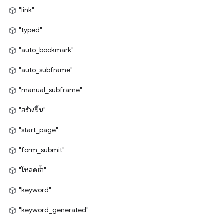
"link"
"typed"
"auto_bookmark"
"auto_subframe"
"manual_subframe"
"สร้างขึ้น"
"start_page"
"form_submit"
"โหลดซ้ำ"
"keyword"
"keyword_generated"