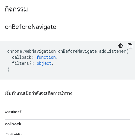
กิจกรรม
on
Before
Navigate
chrome
.
webNavigation
.
onBeforeNavigate
.
addListener
(
callback
:
function
,
filters?
:
object
,
)
เริ่มทำงานเมื่อกำลังจะเกิดการนำทาง
พารามิเตอร์
callback
ฟังก์ชัน