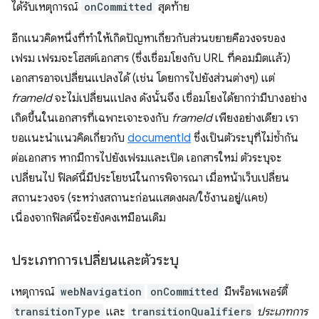
ได้รับเหตุการณ์
onCommitted
สุดท้าย
อีกแนวคิดหนึ่งที่ทำให้เกิดปัญหาเกี่ยวกับส่วนขยายคือวงจรของ
เฟรม เฟรมจะโฮสต์เอกสาร (ซึ่งเชื่อมโยงกับ URL ที่คอมมิตแล้ว)
เอกสารอาจเปลี่ยนแปลงได้ (เช่น โดยการไปยังส่วนต่างๆ) แต่
frameId
จะไม่เปลี่ยนแปลง ดังนั้นจึง เชื่อมโยงได้ยากว่ามีบางอย่าง
เกิดขึ้นในเอกสารที่เฉพาะเจาะจงกับ
frameId
เพียงอย่างเดียว เรา
ขอแนะนำแนวคิดเกี่ยวกับ
documentId
ซึ่งเป็นตัวระบุที่ไม่ซ้ำกัน
ต่อเอกสาร หากมีการไปยังเฟรมและเปิด เอกสารใหม่ ตัวระบุจะ
เปลี่ยนไป ฟิลด์นี้มีประโยชน์ในการพิจารณา เมื่อหน้าเว็บเปลี่ยน
สถานะวงจร (ระหว่างสถานะก่อนแสดงผล/ใช้งานอยู่/แคช)
เนื่องจากฟิลด์นี้จะยังคงเหมือนเดิม
ประเภทการเปลี่ยนและตัวระบุ
เหตุการณ์
webNavigation
onCommitted
มีพร็อพเพอร์ตี้
transitionType
และ
transitionQualifiers
ประเภทการ