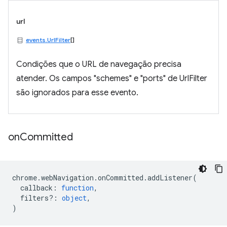
url
events.UrlFilter
[]
Condições que o URL de navegação precisa
atender. Os campos "schemes" e "ports" de UrlFilter
são ignorados para esse evento.
on
Committed
chrome
.
webNavigation
.
onCommitted
.
addListener
(
callback
:
function
,
filters?
:
object
,
)