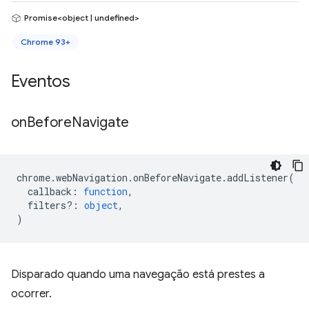
Promise<object | undefined>
Chrome 93+
Eventos
on
Before
Navigate
chrome
.
webNavigation
.
onBeforeNavigate
.
addListener
(
callback
:
function
,
filters?
:
object
,
)
Disparado quando uma navegação está prestes a
ocorrer.