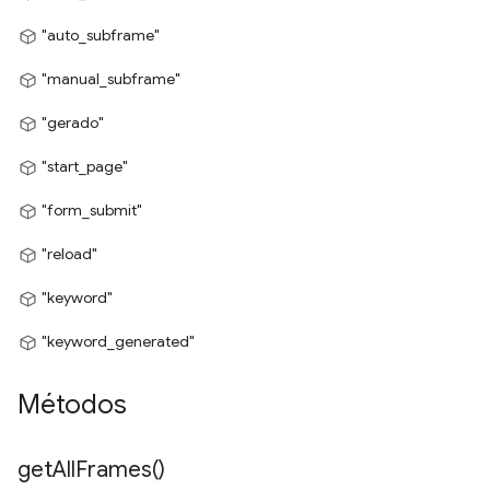
"auto_subframe"
"manual_subframe"
"gerado"
"start_page"
"form_submit"
"reload"
"keyword"
"keyword_generated"
Métodos
get
All
Frames(
)