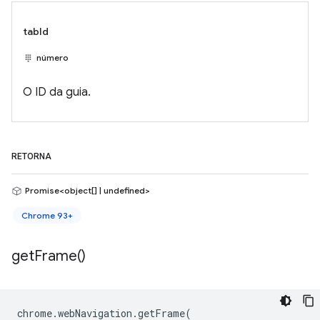
tabId
número
O ID da guia.
RETORNA
Promise<object[] | undefined>
Chrome 93+
get
Frame(
)
chrome
.
webNavigation
.
getFrame
(