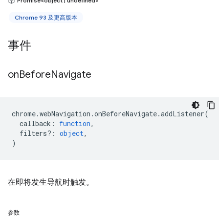
Promise<object | undefined>
Chrome 93 及更高版本
事件
on
Before
Navigate
chrome
.
webNavigation
.
onBeforeNavigate
.
addListener
(
callback
:
function
,
filters?
:
object
,
)
在即将发生导航时触发。
参数