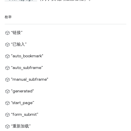
枚举
“链接”
“已输入”
"auto_bookmark"
“auto_subframe”
"manual_subframe"
"generated"
“start_page”
“form_submit”
“重新加载”