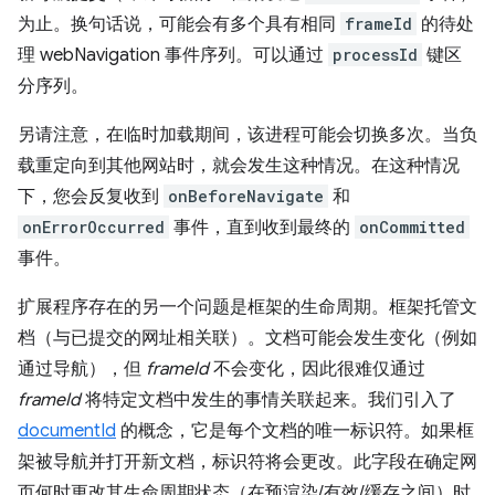
为止。换句话说，可能会有多个具有相同
frameId
的待处
理 webNavigation 事件序列。可以通过
processId
键区
分序列。
另请注意，在临时加载期间，该进程可能会切换多次。当负
载重定向到其他网站时，就会发生这种情况。在这种情况
下，您会反复收到
onBeforeNavigate
和
onErrorOccurred
事件，直到收到最终的
onCommitted
事件。
扩展程序存在的另一个问题是框架的生命周期。框架托管文
档（与已提交的网址相关联）。文档可能会发生变化（例如
通过导航），但
frameId
不会变化，因此很难仅通过
frameId
将特定文档中发生的事情关联起来。我们引入了
documentId
的概念，它是每个文档的唯一标识符。如果框
架被导航并打开新文档，标识符将会更改。此字段在确定网
页何时更改其生命周期状态（在预渲染/有效/缓存之间）时