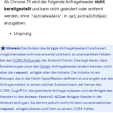
Ab Chrome 79 wird der folgende Anfrageheader
nicht
bereitgestellt
und kann nicht geändert oder entfernt
werden, ohne
'extraHeaders'
in
opt_extraInfoSpec
anzugeben:
Ursprung
Hinweis
:Das Ändern des
-Anfrageheaders funktioniert
Origin
möglicherweise nicht wie erwartet und kann zu unerwarteten Fehlern
bei den
CORS-Prüfungen
der Antwort führen. Das liegt daran, dass
Erweiterungen zwar den
Origin
-Anfrageheader ändern können, nicht
aber die
oder den Initiator. Der Initiator ist ein
request origin
Konzept, das in der Fetch-Spezifikation definiert ist und angibt, wer die
Anfrage initiiert. In einem solchen Szenario kann der Server den
CORS-Zugriff für die geänderte Anfrage zulassen und die
des
Origin
Headers in den
-Header in der
Access-Control-Allow-Origin
Antwort einfügen. Sie stimmt jedoch nicht mit dem unveränderlichen
überein und führt zu einem CORS-Fehler.
request origin