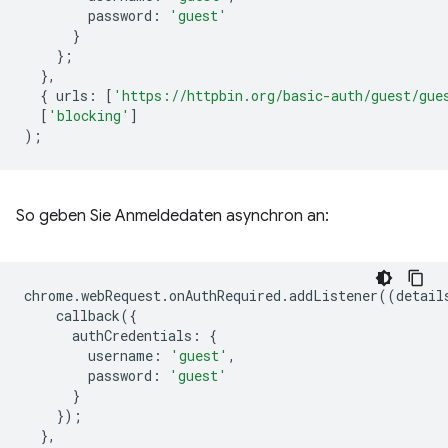
password
:
'guest'
}
};
},
{
urls
:
[
'https://httpbin.org/basic-auth/guest/gue
[
'blocking'
]
);
So geben Sie Anmeldedaten asynchron an:
chrome
.
webRequest
.
onAuthRequired
.
addListener
((
detail
callback
({
authCredentials
:
{
username
:
'guest'
,
password
:
'guest'
}
});
},