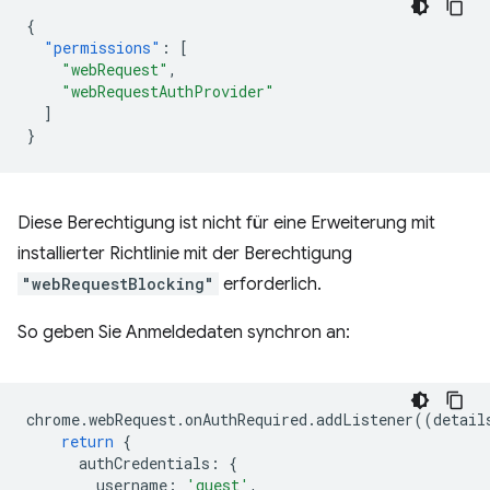
{
"permissions"
:
[
"webRequest"
,
"webRequestAuthProvider"
]
}
Diese Berechtigung ist nicht für eine Erweiterung mit
installierter Richtlinie mit der Berechtigung
"webRequestBlocking"
erforderlich.
So geben Sie Anmeldedaten synchron an:
chrome
.
webRequest
.
onAuthRequired
.
addListener
((
detail
return
{
authCredentials
:
{
username
:
'guest'
,