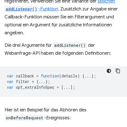
registrieren, verwenden Sie eine Variante der
üblichen
addListener()
-Funktion
. Zusätzlich zur Angabe einer
Callback-Funktion müssen Sie ein Filterargument und
optional ein Argument für zusätzliche Informationen
angeben.
Die drei Argumente für
addListener()
der
Webanfrage-API haben die folgenden Definitionen:
var
callback
=
function
(
details
)
{...};
var
filter
=
{...};
var
opt_extraInfoSpec
=
[...];
Hier ist ein Beispiel für das Abhören des
onBeforeRequest
-Ereignisses: