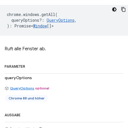
chrome
.
windows
.
getAll
(
queryOptions?
:
QueryOptions
,
)
:
Promise<
Window
[]
>
Ruft alle Fenster ab.
PARAMETER
queryOptions
QueryOptions
optional
Chrome 88 und höher
AUSGABE