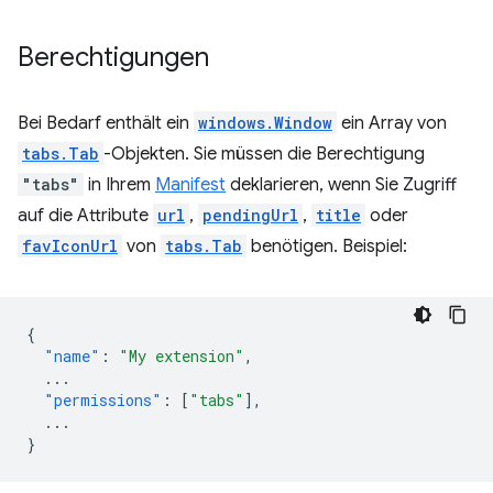
Berechtigungen
Bei Bedarf enthält ein
windows.Window
ein Array von
tabs.Tab
-Objekten. Sie müssen die Berechtigung
"tabs"
in Ihrem
Manifest
deklarieren, wenn Sie Zugriff
auf die Attribute
url
,
pendingUrl
,
title
oder
favIconUrl
von
tabs.Tab
benötigen. Beispiel:
{
"name"
:
"My extension"
,
...
"permissions"
:
[
"tabs"
],
...
}