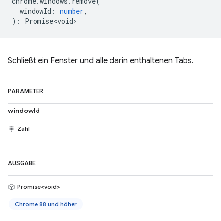
chrome
.
windows
.
remove
(
windowId
:
number
,
)
:
Promise<void>
Schließt ein Fenster und alle darin enthaltenen Tabs.
PARAMETER
windowId
Zahl
AUSGABE
Promise<void>
Chrome 88 und höher