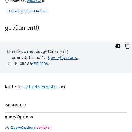
Promise<
Window
[]>
Chrome 88 und höher
get
Current(
)
chrome
.
windows
.
getCurrent
(
queryOptions?
:
QueryOptions
,
)
:
Promise<
Window
>
Ruft das
aktuelle Fenster
ab.
PARAMETER
queryOptions
QueryOptions
optional