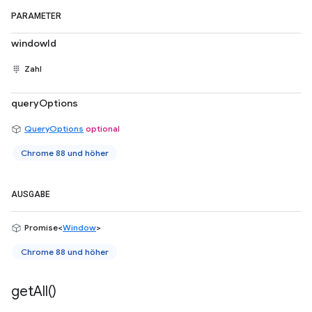
PARAMETER
windowId
Zahl
queryOptions
QueryOptions
optional
Chrome 88 und höher
AUSGABE
Promise<
Window
>
Chrome 88 und höher
get
All(
)