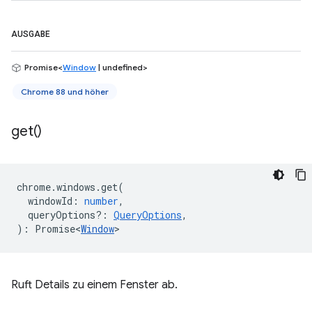
AUSGABE
Promise<
Window
| undefined>
Chrome 88 und höher
get(
)
chrome
.
windows
.
get
(
windowId
:
number
,
queryOptions?
:
QueryOptions
,
)
:
Promise<
Window
>
Ruft Details zu einem Fenster ab.